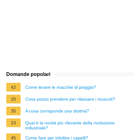
Domande popolari
42
Come levare le macchie di pioggia?
20
Cosa posso prendere per rilassare i muscoli?
35
A cosa corrisponde una diottria?
23
Qual è la novità più rilevante della rivoluzione
industriale?
45
Come fare per infoltire i capelli?