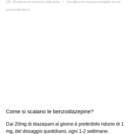
Richiesta di rimozione della fonte
|
Visualizza la risposta completa su my-
personaltrainer.it
Come si scalano le benzodiazepine?
Dai 20mg di diazepam al giorno è preferibile ridurre di 1
mg, del dosaggio quotidiano, ogni 1-2 settimane.