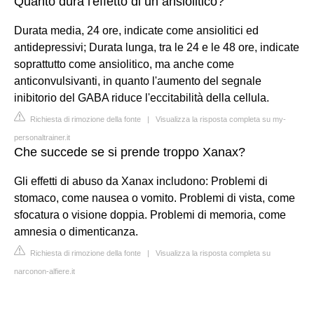
Quanto dura l'effetto di un ansiolitico?
Durata media, 24 ore, indicate come ansiolitici ed
antidepressivi; Durata lunga, tra le 24 e le 48 ore, indicate
soprattutto come ansiolitico, ma anche come
anticonvulsivanti, in quanto l'aumento del segnale
inibitorio del GABA riduce l'eccitabilità della cellula.
Richiesta di rimozione della fonte
|
Visualizza la risposta completa su my-
personaltrainer.it
Che succede se si prende troppo Xanax?
Gli effetti di abuso da Xanax includono: Problemi di
stomaco, come nausea o vomito. Problemi di vista, come
sfocatura o visione doppia. Problemi di memoria, come
amnesia o dimenticanza.
Richiesta di rimozione della fonte
|
Visualizza la risposta completa su
narconon-alfiere.it