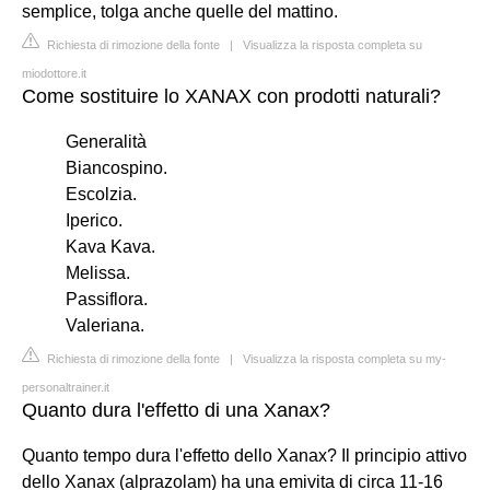
semplice, tolga anche quelle del mattino.
Richiesta di rimozione della fonte
|
Visualizza la risposta completa su
miodottore.it
Come sostituire lo XANAX con prodotti naturali?
Generalità
Biancospino.
Escolzia.
Iperico.
Kava Kava.
Melissa.
Passiflora.
Valeriana.
Richiesta di rimozione della fonte
|
Visualizza la risposta completa su my-
personaltrainer.it
Quanto dura l'effetto di una Xanax?
Quanto tempo dura l'effetto dello Xanax? Il principio attivo
dello Xanax (alprazolam) ha una emivita di circa 11-16