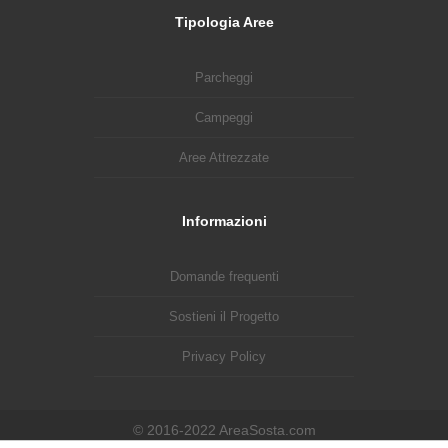
Tipologia Aree
Parcheggi
Campeggi
Aree Attrezzate
Informazioni
Domande frequenti
Sostieni il Progetto
Privacy Policy
© 2016-2022 AreaSosta.com