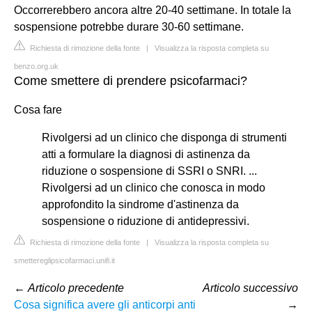
Occorrerebbero ancora altre 20-40 settimane. In totale la
sospensione potrebbe durare 30-60 settimane.
Richiesta di rimozione della fonte
|
Visualizza la risposta completa su
benzo.org.uk
Come smettere di prendere psicofarmaci?
Cosa fare
Rivolgersi ad un clinico che disponga di strumenti
atti a formulare la diagnosi di astinenza da
riduzione o sospensione di SSRI o SNRI. ...
Rivolgersi ad un clinico che conosca in modo
approfondito la sindrome d'astinenza da
sospensione o riduzione di antidepressivi.
Richiesta di rimozione della fonte
|
Visualizza la risposta completa su
smettereglipsicofarmaci.unifi.it
←
Articolo precedente
Articolo successivo
Cosa significa avere gli anticorpi anti
→