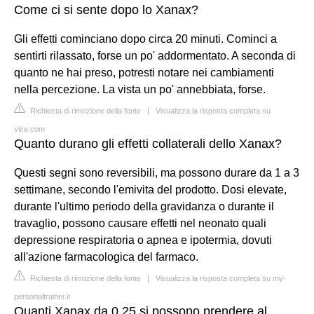
Come ci si sente dopo lo Xanax?
Gli effetti cominciano dopo circa 20 minuti. Cominci a
sentirti rilassato, forse un po' addormentato. A seconda di
quanto ne hai preso, potresti notare nei cambiamenti
nella percezione. La vista un po' annebbiata, forse.
Richiesta di rimozione della fonte
|
Visualizza la risposta completa su
vice.com
Quanto durano gli effetti collaterali dello Xanax?
Questi segni sono reversibili, ma possono durare da 1 a 3
settimane, secondo l'emivita del prodotto. Dosi elevate,
durante l'ultimo periodo della gravidanza o durante il
travaglio, possono causare effetti nel neonato quali
depressione respiratoria o apnea e ipotermia, dovuti
all'azione farmacologica del farmaco.
Richiesta di rimozione della fonte
|
Visualizza la risposta completa su my-
personaltrainer.it
Quanti Xanax da 0.25 si possono prendere al