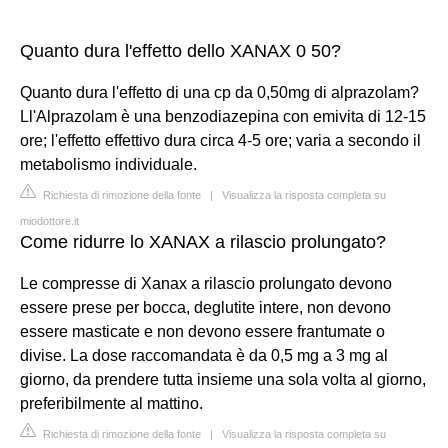
Quanto dura l'effetto dello XANAX 0 50?
Quanto dura l'effetto di una cp da 0,50mg di alprazolam?
Ll'Alprazolam è una benzodiazepina con emivita di 12-15
ore; l'effetto effettivo dura circa 4-5 ore; varia a secondo il
metabolismo individuale.
Richiesta di rimozione della fonte
|
Visualizza la risposta completa su
miodottore.it
Come ridurre lo XANAX a rilascio prolungato?
Le compresse di Xanax a rilascio prolungato devono
essere prese per bocca, deglutite intere, non devono
essere masticate e non devono essere frantumate o
divise. La dose raccomandata è da 0,5 mg a 3 mg al
giorno, da prendere tutta insieme una sola volta al giorno,
preferibilmente al mattino.
Richiesta di rimozione della fonte
|
Visualizza la risposta completa su