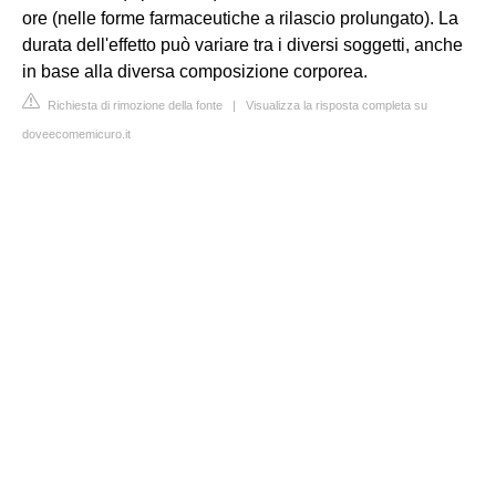
ore (nelle forme farmaceutiche a rilascio prolungato). La
durata dell'effetto può variare tra i diversi soggetti, anche
in base alla diversa composizione corporea.
Richiesta di rimozione della fonte
|
Visualizza la risposta completa su
doveecomemicuro.it