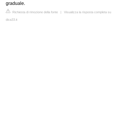
graduale.
Richiesta di rimozione della fonte
|
Visualizza la risposta completa su
dica33.it