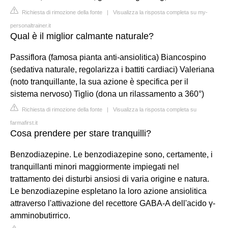
Richiesta di rimozione della fonte
|
Visualizza la risposta completa su my-
personaltrainer.it
Qual è il miglior calmante naturale?
Passiflora (famosa pianta anti-ansiolitica) Biancospino
(sedativa naturale, regolarizza i battiti cardiaci) Valeriana
(noto tranquillante, la sua azione è specifica per il
sistema nervoso) Tiglio (dona un rilassamento a 360°)
Richiesta di rimozione della fonte
|
Visualizza la risposta completa su
farmafirst.it
Cosa prendere per stare tranquilli?
Benzodiazepine. Le benzodiazepine sono, certamente, i
tranquillanti minori maggiormente impiegati nel
trattamento dei disturbi ansiosi di varia origine e natura.
Le benzodiazepine espletano la loro azione ansiolitica
attraverso l'attivazione del recettore GABA-A dell'acido γ-
amminobutirrico.