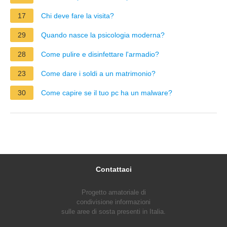
17
Chi deve fare la visita?
29
Quando nasce la psicologia moderna?
28
Come pulire e disinfettare l'armadio?
23
Come dare i soldi a un matrimonio?
30
Come capire se il tuo pc ha un malware?
Contattaci
Progetto amatoriale di
condivisione informazioni
sulle aree di sosta presenti in Italia.