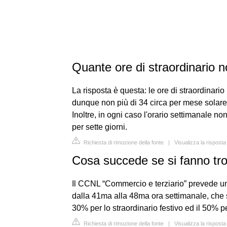
Quante ore di straordinario 
La risposta è questa: le ore di straordinari
dunque non più di 34 circa per mese solare
Inoltre, in ogni caso l'orario settimanale n
per sette giorni.
Richiesta di rimozione della fonte
|
Visualizza la rispost
Cosa succede se si fanno tro
Il CCNL “Commercio e terziario” prevede un
dalla 41ma alla 48ma ora settimanale, che s
30% per lo straordinario festivo ed il 50% pe
Richiesta di rimozione della fonte
|
Visualizza la risposta