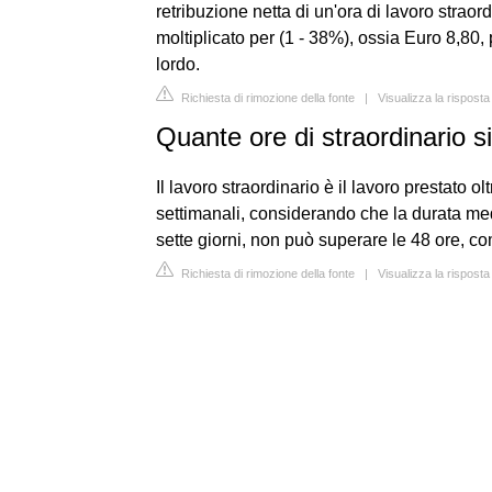
retribuzione netta di un'ora di lavoro strao
moltiplicato per (1 - 38%), ossia Euro 8,80,
lordo.
Richiesta di rimozione della fonte
|
Visualizza la risposta
Quante ore di straordinario s
Il lavoro straordinario è il lavoro prestato ol
settimanali, considerando che la durata med
sette giorni, non può superare le 48 ore, co
Richiesta di rimozione della fonte
|
Visualizza la risposta