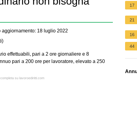
rdinario non bisogna
17
21
 aggiornamento: 18 luglio 2022
16
i
)
44
rio effettuabili, pari a 2 ore giornaliere e 8
annuo pari a 200 ore per lavoratore, elevato a 250
Annu
 completa su lavoroediritti.com