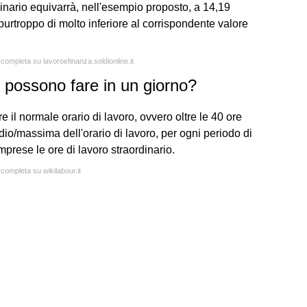
rdinario equivarrà, nell'esempio proposto, a 14,19
 purtroppo di molto inferiore al corrispondente valore
 completa su lavoroefinanza.soldionline.it
i possono fare in un giorno?
tre il normale orario di lavoro, ovvero oltre le 40 ore
io/massima dell'orario di lavoro, per ogni periodo di
mprese le ore di lavoro straordinario.
 completa su wikilabour.it