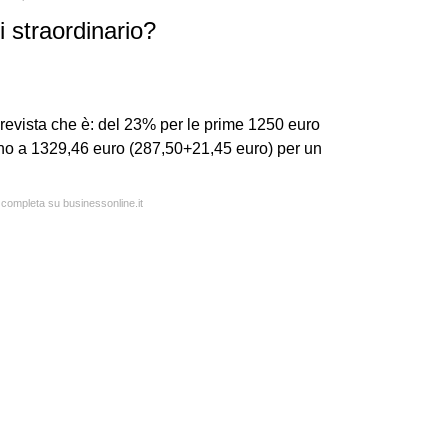
 straordinario?
prevista che è: del 23% per le prime 1250 euro
ino a 1329,46 euro (287,50+21,45 euro) per un
a completa su businessonline.it