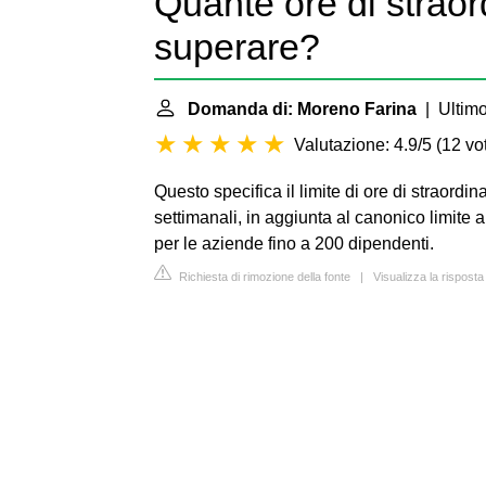
Quante ore di strao
superare?
Domanda di: Moreno Farina
| Ultimo
Valutazione: 4.9/5
(
12 vot
Questo specifica il limite di ore di straordina
settimanali, in aggiunta al canonico limite 
per le aziende fino a 200 dipendenti.
Richiesta di rimozione della fonte
|
Visualizza la risposta