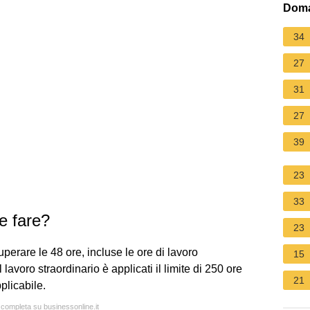
Doma
34
27
31
27
39
23
33
e fare?
23
perare le 48 ore, incluse le ore di lavoro
15
 lavoro straordinario è applicati il limite di 250 ore
21
plicabile.
a completa su businessonline.it