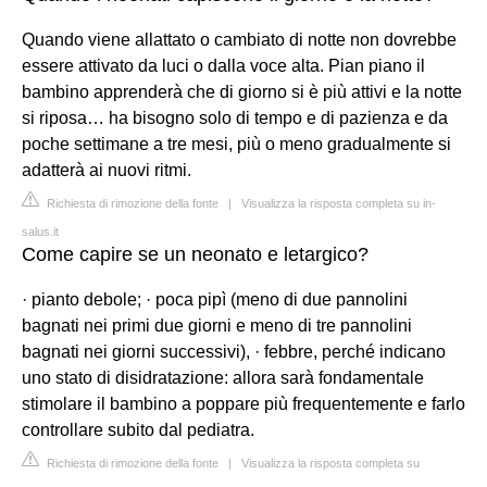
Quando viene allattato o cambiato di notte non dovrebbe
essere attivato da luci o dalla voce alta. Pian piano il
bambino apprenderà che di giorno si è più attivi e la notte
si riposa… ha bisogno solo di tempo e di pazienza e da
poche settimane a tre mesi, più o meno gradualmente si
adatterà ai nuovi ritmi.
Richiesta di rimozione della fonte
|
Visualizza la risposta completa su in-
salus.it
Come capire se un neonato e letargico?
· pianto debole; · poca pipì (meno di due pannolini
bagnati nei primi due giorni e meno di tre pannolini
bagnati nei giorni successivi), · febbre, perché indicano
uno stato di disidratazione: allora sarà fondamentale
stimolare il bambino a poppare più frequentemente e farlo
controllare subito dal pediatra.
Richiesta di rimozione della fonte
|
Visualizza la risposta completa su