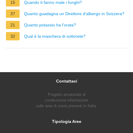
15
Quando ti fanno male i funghi?
37
Quanto guadagna un Direttore d'albergo in Svizzera?
21
Quanto potassio ha l'orata?
32
Qual è la maschera di sottorete?
Contattaci
Progetto amatoriale di
condivisione informazioni
sulle aree di sosta presenti in Italia.
Tipologia Aree