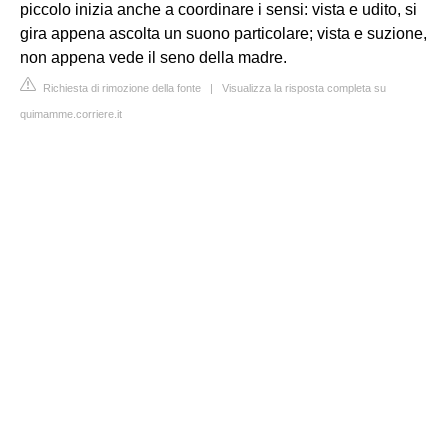
piccolo inizia anche a coordinare i sensi: vista e udito, si
gira appena ascolta un suono particolare; vista e suzione,
non appena vede il seno della madre.
Richiesta di rimozione della fonte
|
Visualizza la risposta completa su
quimamme.corriere.it