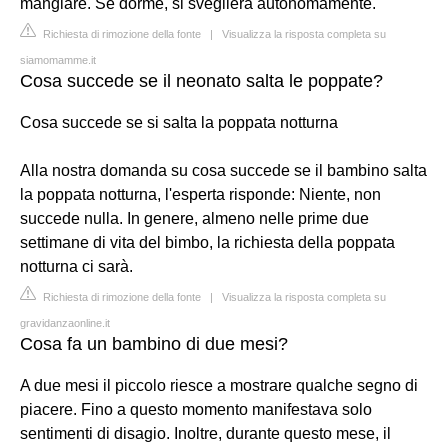
mangiare. Se dorme, si sveglierà autonomamente.
Richiesta di rimozione della fonte
|
Visualizza la risposta completa su
siamomamme.it
Cosa succede se il neonato salta le poppate?
Cosa succede se si salta la poppata notturna
Alla nostra domanda su cosa succede se il bambino salta
la poppata notturna, l'esperta risponde: Niente, non
succede nulla. In genere, almeno nelle prime due
settimane di vita del bimbo, la richiesta della poppata
notturna ci sarà.
Richiesta di rimozione della fonte
|
Visualizza la risposta completa su
gravidanzaonline.it
Cosa fa un bambino di due mesi?
A due mesi il piccolo riesce a mostrare qualche segno di
piacere. Fino a questo momento manifestava solo
sentimenti di disagio. Inoltre, durante questo mese, il