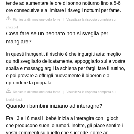
tende ad aumentare le ore di sonno notturno fino a 5-6
ore consecutive e a limitare i risvegli notturni per fame.
Richiesta di rimozione della fonte
|
Visualizza la risposta completa su
chicco.it
Cosa fare se un neonato non si sveglia per
mangiare?
In questi frangenti, il rischio è che ingurgiti aria: meglio
quindi svegliarlo delicatamente, appoggiarlo sulla vostra
spalla e massaggiargli la schiena per fargli fare il ruttino,
e poi provare a offrirgli nuovamente il biberon e a
riprendere la poppata.
Richiesta di rimozione della fonte
|
Visualizza la risposta completa su
iperbimbo.it
Quando i bambini iniziano ad interagire?
Fra i 3 e i 6 mesi il bebè inizia a interagire con i giochi
che producono suoni o rumori. Inoltre, gli piace sentire i
vostri commenti su quello che succede, come ad