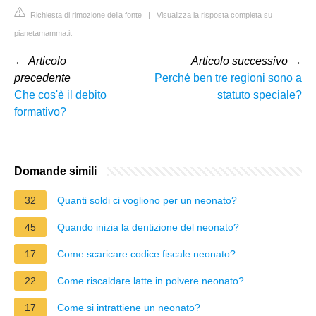
Richiesta di rimozione della fonte
|
Visualizza la risposta completa su
pianetamamma.it
←
Articolo
Articolo successivo
→
precedente
Perché ben tre regioni sono a
Che cos'è il debito
statuto speciale?
formativo?
Domande simili
32
Quanti soldi ci vogliono per un neonato?
45
Quando inizia la dentizione del neonato?
17
Come scaricare codice fiscale neonato?
22
Come riscaldare latte in polvere neonato?
17
Come si intrattiene un neonato?