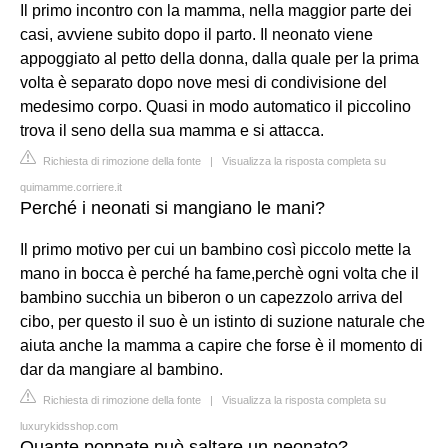
Il primo incontro con la mamma, nella maggior parte dei
casi, avviene subito dopo il parto. Il neonato viene
appoggiato al petto della donna, dalla quale per la prima
volta è separato dopo nove mesi di condivisione del
medesimo corpo. Quasi in modo automatico il piccolino
trova il seno della sua mamma e si attacca.
Richiesta di rimozione della fonte
|
Visualizza la risposta completa su
quimamme.corriere.it
Perché i neonati si mangiano le mani?
Il primo motivo per cui un bambino così piccolo mette la
mano in bocca è perché ha fame,perchè ogni volta che il
bambino succhia un biberon o un capezzolo arriva del
cibo, per questo il suo è un istinto di suzione naturale che
aiuta anche la mamma a capire che forse è il momento di
dar da mangiare al bambino.
Richiesta di rimozione della fonte
|
Visualizza la risposta completa su
luxurykidsshop.com
Quante poppate può saltare un neonato?