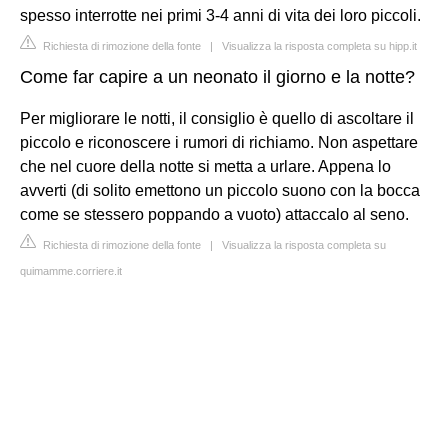
spesso interrotte nei primi 3-4 anni di vita dei loro piccoli.
Richiesta di rimozione della fonte
|
Visualizza la risposta completa su hipp.it
Come far capire a un neonato il giorno e la notte?
Per migliorare le notti, il consiglio è quello di ascoltare il
piccolo e riconoscere i rumori di richiamo. Non aspettare
che nel cuore della notte si metta a urlare. Appena lo
avverti (di solito emettono un piccolo suono con la bocca
come se stessero poppando a vuoto) attaccalo al seno.
Richiesta di rimozione della fonte
|
Visualizza la risposta completa su
quimamme.corriere.it