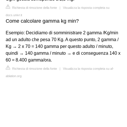
Richiesta di rimozione della fonte
|
Visualizza la risposta completa su
docs.univr.it
Come calcolare gamma kg min?
Esempio: Decidiamo di somministrare 2 gamma /Kg/min
ad un adulto che pesa 70 Kg. A questo punto, 2 gamma /
Kg → 2 x 70 = 140 gamma per questo adulto / minuto,
quindi → 140 gamma / minuto → e di conseguenza 140 x
60 = 8.400 gamma/ora.
Richiesta di rimozione della fonte
|
Visualizza la risposta completa su af-
ablation.org