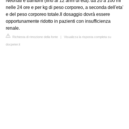
Neonati e bambini (fino ai 12 anni di età): da 20 a 100 ml
nelle 24 ore e per kg di peso corporeo, a seconda dell'eta'
e del peso corporeo totale.Il dosaggio dovrà essere
opportunamente ridotto in pazienti con insufficienza
renale.
Richiesta di rimozione della fonte
|
Visualizza la risposta completa su
docpeter.it