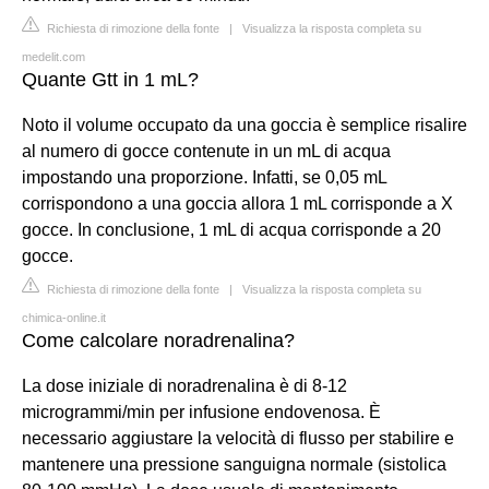
Richiesta di rimozione della fonte
|
Visualizza la risposta completa su
medelit.com
Quante Gtt in 1 mL?
Noto il volume occupato da una goccia è semplice risalire
al numero di gocce contenute in un mL di acqua
impostando una proporzione. Infatti, se 0,05 mL
corrispondono a una goccia allora 1 mL corrisponde a X
gocce. In conclusione, 1 mL di acqua corrisponde a 20
gocce.
Richiesta di rimozione della fonte
|
Visualizza la risposta completa su
chimica-online.it
Come calcolare noradrenalina?
La dose iniziale di noradrenalina è di 8-12
microgrammi/min per infusione endovenosa. È
necessario aggiustare la velocità di flusso per stabilire e
mantenere una pressione sanguigna normale (sistolica