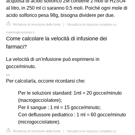
acquosa di acido solforico 2M contiene 2 moli di H2SO4
al litro, in 250 ml ci saranno 0,5 moli. Poiché ogni mole di
acido solforico pesa 98g, bisogna dividere per due.
Richiesta di rimozione della fonte
|
Visualizza la risposta completa su
matematicamente.it
Come calcolare la velocità di infusione dei
farmaci?
La velocità di un'infusione può esprimersi in
gocce/minuto.
...
Per calcolarla, occorre ricordarsi che:
Per le soluzioni standard: 1ml = 20 gocce/minuto
(macrogocciolatore);
Per il sangue : 1 ml = 15 gocce/minuto;
Con deflussore pediatrico : 1 ml = 60 gocce/minuto
(microgocciolatore).
Richiesta di rimozione della fonte
|
Visualizza la risposta completa su