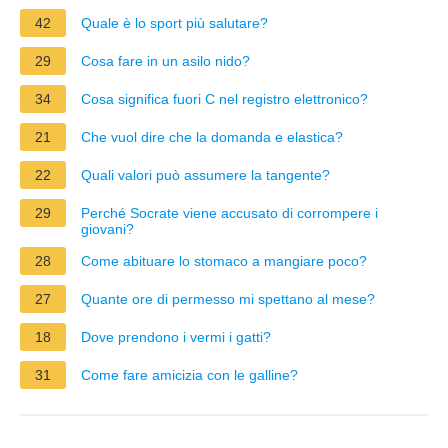
42
Quale è lo sport più salutare?
29
Cosa fare in un asilo nido?
34
Cosa significa fuori C nel registro elettronico?
21
Che vuol dire che la domanda e elastica?
22
Quali valori può assumere la tangente?
29
Perché Socrate viene accusato di corrompere i
giovani?
28
Come abituare lo stomaco a mangiare poco?
27
Quante ore di permesso mi spettano al mese?
18
Dove prendono i vermi i gatti?
31
Come fare amicizia con le galline?