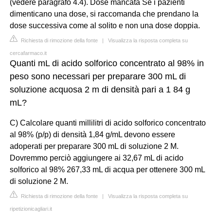
(vedere paragrafo 4.4). Dose mancata Se i pazienti
dimenticano una dose, si raccomanda che prendano la
dose successiva come al solito e non una dose doppia.
Richiesta di rimozione della fonte
|
Visualizza la risposta completa su
cercafarmaco.it
Quanti mL di acido solforico concentrato al 98% in
peso sono necessari per preparare 300 mL di
soluzione acquosa 2 m di densità pari a 1 84 g
mL?
C) Calcolare quanti millilitri di acido solforico concentrato
al 98% (p/p) di densità 1,84 g/mL devono essere
adoperati per preparare 300 mL di soluzione 2 M.
Dovremmo perciò aggiungere ai 32,67 mL di acido
solforico al 98% 267,33 mL di acqua per ottenere 300 mL
di soluzione 2 M.
Richiesta di rimozione della fonte
|
Visualizza la risposta completa su
ripetizionicagliari.it