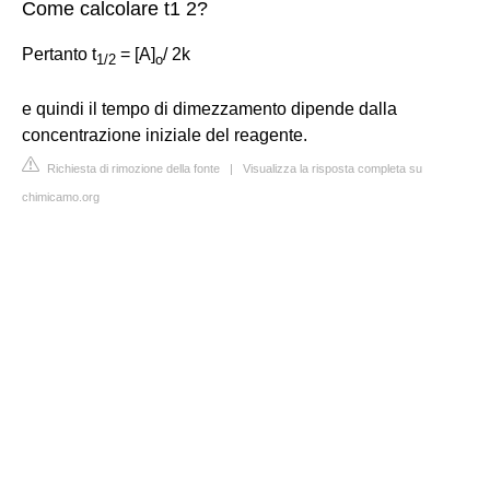
Come calcolare t1 2?
Pertanto t
= [A]
/ 2k
1
/
2
o
e quindi il tempo di dimezzamento dipende dalla
concentrazione iniziale del reagente.
Richiesta di rimozione della fonte
|
Visualizza la risposta completa su
chimicamo.org