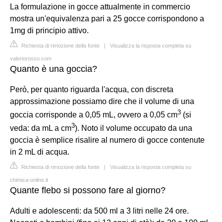
La formulazione in gocce attualmente in commercio
mostra un'equivalenza pari a 25 gocce corrispondono a
1mg di principio attivo.
Richiesta di rimozione della fonte
|
Visualizza la risposta completa su
valeriorosso.com
Quanto è una goccia?
Però, per quanto riguarda l'acqua, con discreta
approssimazione possiamo dire che il volume di una
3
goccia corrisponde a 0,05 mL, ovvero a 0,05 cm
(si
3
veda: da mL a cm
). Noto il volume occupato da una
goccia è semplice risalire al numero di gocce contenute
in 2 mL di acqua.
Richiesta di rimozione della fonte
|
Visualizza la risposta completa su
chimica-online.it
Quante flebo si possono fare al giorno?
Adulti e adolescenti: da 500 ml a 3 litri nelle 24 ore.