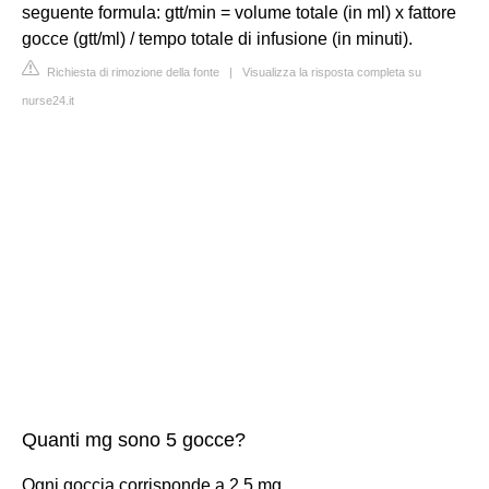
seguente formula: gtt/min = volume totale (in ml) x fattore
gocce (gtt/ml) / tempo totale di infusione (in minuti).
Richiesta di rimozione della fonte
|
Visualizza la risposta completa su
nurse24.it
Quanti mg sono 5 gocce?
Ogni goccia corrisponde a 2,5 mg.