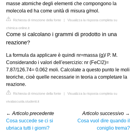
masse atomiche degli elementi che compongono la
molecola ed ha come unità di misura g/mol.
Richiesta di rimozione della fonte
|
Visualizza la risposta completa su
chimica-online.it
Come si calcolano i grammi di prodotto in una
reazione?
La formula da applicare è quindi nr=massa (g)/ P. M.
Considerando i valori dell'esercizio: nr (FeCl2)=
7.87/126.74= 0.062 moli. Calcolate a questo punto le moli
teoriche, cioè quelle necessarie in teoria a completare la
reazione.
Richiesta di rimozione della fonte
|
Visualizza la risposta completa su
vivalascuola.studenti.it
←
Articolo precedente
Articolo successivo
→
Cosa succede se ci si
Cosa vuol dire quando il
ubriaca tutti i giorni?
coniglio trema?