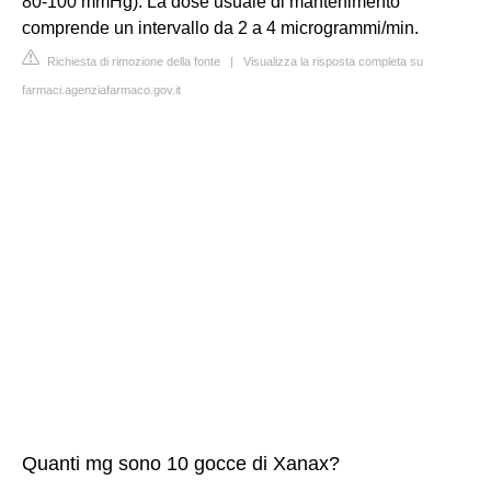
80-100 mmHg). La dose usuale di mantenimento
comprende un intervallo da 2 a 4 microgrammi/min.
Richiesta di rimozione della fonte
|
Visualizza la risposta completa su
farmaci.agenziafarmaco.gov.it
Quanti mg sono 10 gocce di Xanax?