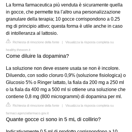
La forma farmaceutica più venduta è sicuramente quella
in gocce, che permette tra l'altro una personalizzazione
granulare della terapia; 10 gocce corrispondono a 0.25
mg di principio attivo; questa forma è utile anche in caso
di intolleranza al lattosio.
Richiesta di rimozione della fonte
|
Visualizza la risposta completa su
healthy.thewom.it
Come diluire la dopamina?
La soluzione non deve essere usata se non è incolore.
Diluendo, con sodio cloruro 0,9% (soluzione fisiologica) o
Glucosio 5% o Ringer lattato, la fiala da 200 mg a 250 ml
o la fiala da 400 mg a 500 ml si ottiene una soluzione che
contiene 0,8 mg (800 microgrammi) di dopamina per ml.
Richiesta di rimozione della fonte
|
Visualizza la risposta completa su
farmaci.agenziafarmaco.gov.it
Quante gocce ci sono in 5 mL di collirio?
Indicativamente 0,5 ml di prodotto corrispondono a 10