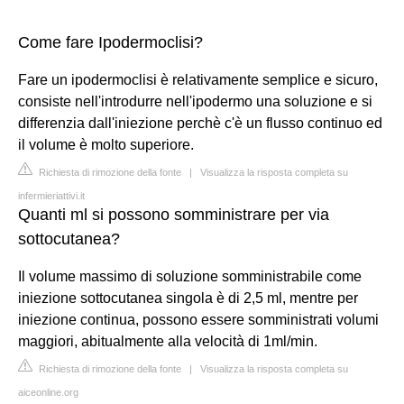
Come fare Ipodermoclisi?
Fare un ipodermoclisi è relativamente semplice e sicuro,
consiste nell'introdurre nell'ipodermo una soluzione e si
differenzia dall'iniezione perchè c'è un flusso continuo ed
il volume è molto superiore.
Richiesta di rimozione della fonte
|
Visualizza la risposta completa su
infermieriattivi.it
Quanti ml si possono somministrare per via
sottocutanea?
Il volume massimo di soluzione somministrabile come
iniezione sottocutanea singola è di 2,5 ml, mentre per
iniezione continua, possono essere somministrati volumi
maggiori, abitualmente alla velocità di 1ml/min.
Richiesta di rimozione della fonte
|
Visualizza la risposta completa su
aiceonline.org