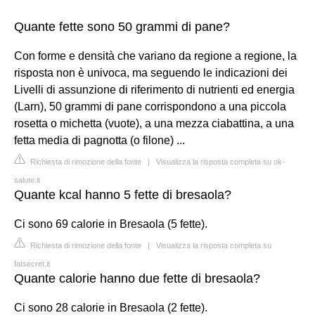
Quante fette sono 50 grammi di pane?
Con forme e densità che variano da regione a regione, la
risposta non è univoca, ma seguendo le indicazioni dei
Livelli di assunzione di riferimento di nutrienti ed energia
(Larn), 50 grammi di pane corrispondono a una piccola
rosetta o michetta (vuote), a una mezza ciabattina, a una
fetta media di pagnotta (o filone) ...
Richiesta di rimozione della fonte
|
Visualizza la risposta completa su ok-
salute.it
Quante kcal hanno 5 fette di bresaola?
Ci sono 69 calorie in Bresaola (5 fette).
Richiesta di rimozione della fonte
|
Visualizza la risposta completa su
fatsecret.it
Quante calorie hanno due fette di bresaola?
Ci sono 28 calorie in Bresaola (2 fette).