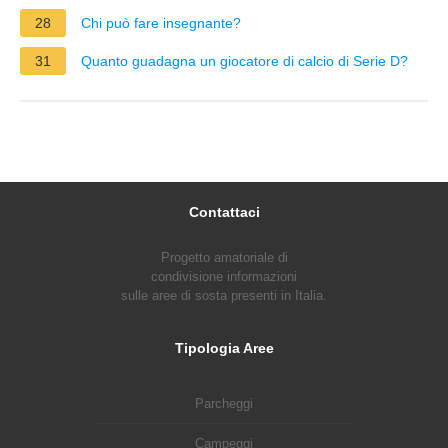
28
Chi può fare insegnante?
31
Quanto guadagna un giocatore di calcio di Serie D?
Contattaci
Progetto amatoriale di
condivisione informazioni
sulle aree di sosta presenti in Italia.
Tipologia Aree
Parcheggi
Campeggi