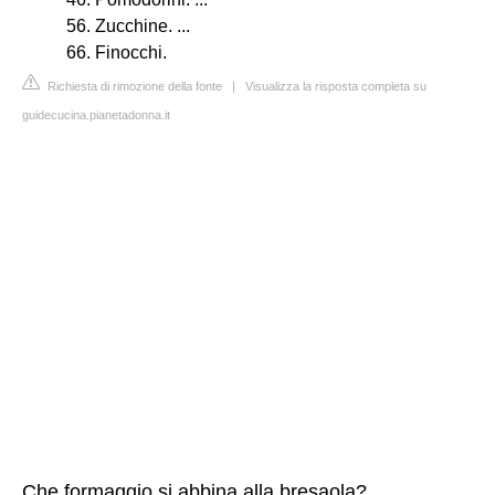
56. Zucchine. ...
66. Finocchi.
Richiesta di rimozione della fonte
|
Visualizza la risposta completa su
guidecucina.pianetadonna.it
Che formaggio si abbina alla bresaola?