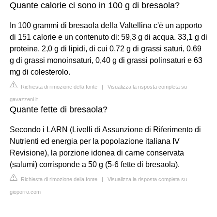
Quante calorie ci sono in 100 g di bresaola?
In 100 grammi di bresaola della Valtellina c'è un apporto
di 151 calorie e un contenuto di: 59,3 g di acqua. 33,1 g di
proteine. 2,0 g di lipidi, di cui 0,72 g di grassi saturi, 0,69
g di grassi monoinsaturi, 0,40 g di grassi polinsaturi e 63
mg di colesterolo.
Richiesta di rimozione della fonte
|
Visualizza la risposta completa su
gavazzeni.it
Quante fette di bresaola?
Secondo i LARN (Livelli di Assunzione di Riferimento di
Nutrienti ed energia per la popolazione italiana IV
Revisione), la porzione idonea di carne conservata
(salumi) corrisponde a 50 g (5-6 fette di bresaola).
Richiesta di rimozione della fonte
|
Visualizza la risposta completa su
gioporro.com