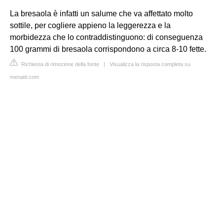
La bresaola è infatti un salume che va affettato molto
sottile, per cogliere appieno la leggerezza e la
morbidezza che lo contraddistinguono: di conseguenza
100 grammi di bresaola corrispondono a circa 8-10 fette.
Richiesta di rimozione della fonte
|
Visualizza la risposta completa su
menatti.com