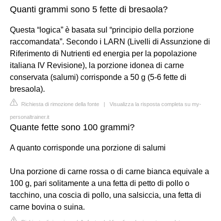
Quanti grammi sono 5 fette di bresaola?
Questa “logica” è basata sul “principio della porzione
raccomandata”. Secondo i LARN (Livelli di Assunzione di
Riferimento di Nutrienti ed energia per la popolazione
italiana IV Revisione), la porzione idonea di carne
conservata (salumi) corrisponde a 50 g (5-6 fette di
bresaola).
Richiesta di rimozione della fonte
|
Visualizza la risposta completa su my-
personaltrainer.it
Quante fette sono 100 grammi?
A quanto corrisponde una porzione di salumi
Una porzione di carne rossa o di carne bianca equivale a
100 g, pari solitamente a una fetta di petto di pollo o
tacchino, una coscia di pollo, una salsiccia, una fetta di
carne bovina o suina.