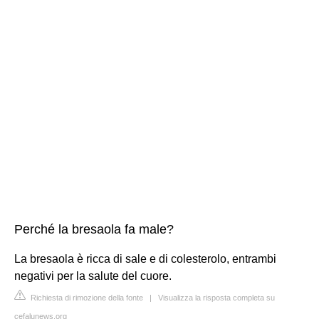
Perché la bresaola fa male?
La bresaola è ricca di sale e di colesterolo, entrambi
negativi per la salute del cuore.
Richiesta di rimozione della fonte
|
Visualizza la risposta completa su
cefalunews.org