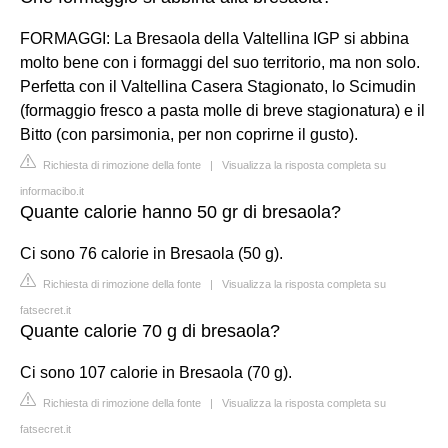
FORMAGGI: La Bresaola della Valtellina IGP si abbina
molto bene con i formaggi del suo territorio, ma non solo.
Perfetta con il Valtellina Casera Stagionato, lo Scimudin
(formaggio fresco a pasta molle di breve stagionatura) e il
Bitto (con parsimonia, per non coprirne il gusto).
Richiesta di rimozione della fonte
|
Visualizza la risposta completa su
informacibo.it
Quante calorie hanno 50 gr di bresaola?
Ci sono 76 calorie in Bresaola (50 g).
Richiesta di rimozione della fonte
|
Visualizza la risposta completa su
fatsecret.it
Quante calorie 70 g di bresaola?
Ci sono 107 calorie in Bresaola (70 g).
Richiesta di rimozione della fonte
|
Visualizza la risposta completa su
fatsecret.it