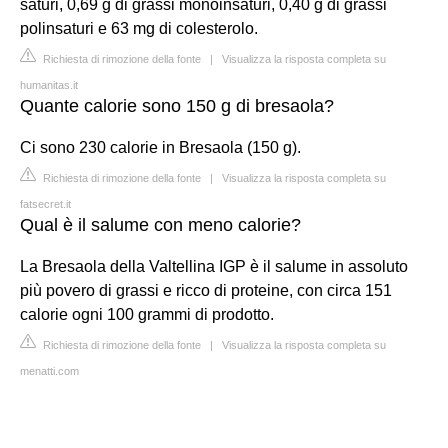
saturi, 0,69 g di grassi monoinsaturi, 0,40 g di grassi
polinsaturi e 63 mg di colesterolo.
Richiesta di rimozione della fonte
|
Visualizza la risposta completa su
humanitas.it
Quante calorie sono 150 g di bresaola?
Ci sono 230 calorie in Bresaola (150 g).
Richiesta di rimozione della fonte
|
Visualizza la risposta completa su
fatsecret.it
Qual è il salume con meno calorie?
La Bresaola della Valtellina IGP è il salume in assoluto
più povero di grassi e ricco di proteine, con circa 151
calorie ogni 100 grammi di prodotto.
Richiesta di rimozione della fonte
|
Visualizza la risposta completa su
menatti.com