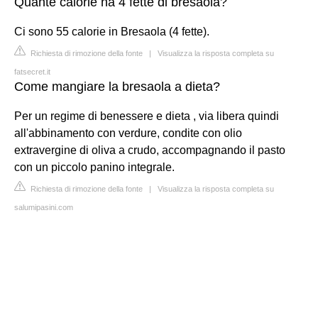
Quante calorie ha 4 fette di bresaola?
Ci sono 55 calorie in Bresaola (4 fette).
Richiesta di rimozione della fonte
|
Visualizza la risposta completa su
fatsecret.it
Come mangiare la bresaola a dieta?
Per un regime di benessere e dieta , via libera quindi
all'abbinamento con verdure, condite con olio
extravergine di oliva a crudo, accompagnando il pasto
con un piccolo panino integrale.
Richiesta di rimozione della fonte
|
Visualizza la risposta completa su
salumipasini.com