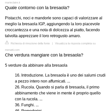
marieclaire.it
Quale contorno con la bresaola?
Pistacchi, noci e mandorle sono capaci di valorizzare al
meglio la bresaola IGP, aggiungendo la loro piacevole
croccantezza e una nota di dolcezza al piatto, facendo
talvolta apprezzare il loro retrogusto amaro.
Richiesta di rimozione della fonte
|
Visualizza la risposta completa su
menatti.com
Che verdura mangiare con la bresaola?
5 verdure da abbinare alla bresaola
16. Introduzione. La bresaola è uno dei salumi crudi
a pezzo intero non affumicati. ...
26. Rucola. Quando si parla di bresaola, il primo
abbinamento che viene in mente è proprio quello
con la rucola. ...
36. Funghi. ...
46. Pomodorini. ...