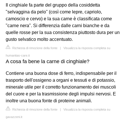
Il cinghiale fa parte del gruppo della cosiddetta
"selvaggina da pelo" (così come lepre, capriolo,
camoscio e cervo) e la sua carne è classificata come
"carne nera". Si differenzia dalle carni bianche e da
quelle rosse per la sua consistenza piuttosto dura per un
gusto selvatico molto accentuato.
Richiesta di rimozione della fonte
|
Visualizza la risposta completa su
humanitas-care.it
A cosa fa bene la carne di cinghiale?
Contiene una buona dose di ferro, indispensabile per il
trasporto dell'ossigeno a organi e tessuti e di potassio,
minerale utile per il corretto funzionamento dei muscoli
del cuore e per la trasmissione degli impulsi nervosi. E
inoltre una buona fonte di proteine animali.
Richiesta di rimozione della fonte
|
Visualizza la risposta completa su
gavazzeni.it