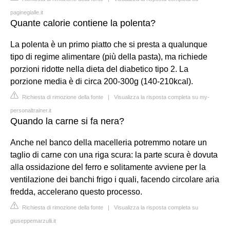
paginegialle.it
Quante calorie contiene la polenta?
La polenta è un primo piatto che si presta a qualunque
tipo di regime alimentare (più della pasta), ma richiede
porzioni ridotte nella dieta del diabetico tipo 2. La
porzione media è di circa 200-300g (140-210kcal).
Richiesta di rimozione della fonte
|
Visualizza la risposta completa su my-
personaltrainer.it
Quando la carne si fa nera?
Anche nel banco della macelleria potremmo notare un
taglio di carne con una riga scura: la parte scura è dovuta
alla ossidazione del ferro e solitamente avviene per la
ventilazione dei banchi frigo i quali, facendo circolare aria
fredda, accelerano questo processo.
Richiesta di rimozione della fonte
|
Visualizza la risposta completa su
giuseppemarzulli.it