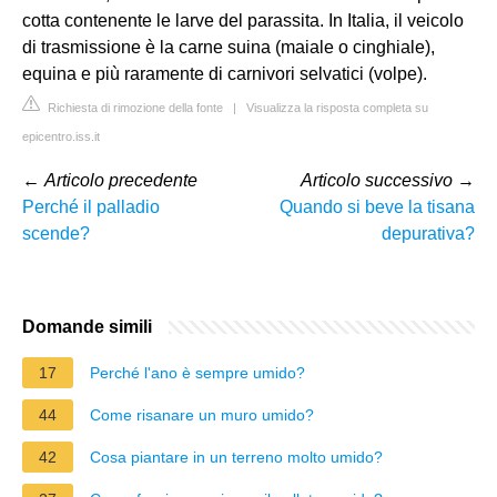
cotta contenente le larve del parassita. In Italia, il veicolo
di trasmissione è la carne suina (maiale o cinghiale),
equina e più raramente di carnivori selvatici (volpe).
Richiesta di rimozione della fonte
|
Visualizza la risposta completa su
epicentro.iss.it
←
Articolo precedente
Articolo successivo
→
Perché il palladio
Quando si beve la tisana
scende?
depurativa?
Domande simili
17
Perché l'ano è sempre umido?
44
Come risanare un muro umido?
42
Cosa piantare in un terreno molto umido?