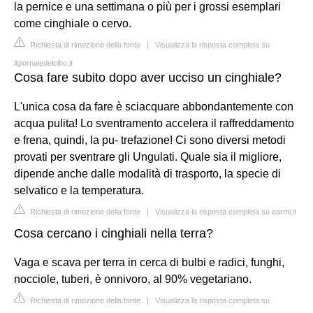
la pernice e una settimana o più per i grossi esemplari
come cinghiale o cervo.
Richiesta di rimozione della fonte
|
Visualizza la risposta completa su
ilgiornaledelcibo.it
Cosa fare subito dopo aver ucciso un cinghiale?
L'unica cosa da fare è sciacquare abbondantemente con
acqua pulita! Lo sventramento accelera il raffreddamento
e frena, quindi, la pu- trefazione! Ci sono diversi metodi
provati per sventrare gli Ungulati. Quale sia il migliore,
dipende anche dalle modalità di trasporto, la specie di
selvatico e la temperatura.
Richiesta di rimozione della fonte
|
Visualizza la risposta completa su earmi.it
Cosa cercano i cinghiali nella terra?
Vaga e scava per terra in cerca di bulbi e radici, funghi,
nocciole, tuberi, è onnivoro, al 90% vegetariano.
Richiesta di rimozione della fonte
|
Visualizza la risposta completa su