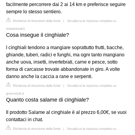
facilmente percorrere dai 2 ai 14 km e preferisce seguire
sempre lo stesso sentiero.
Richiesta di rimozione della fonte
|
Visualizza la risposta completa su
imieianimali.it
Cosa insegue il cinghiale?
I cinghiali tendono a mangiare soprattutto frutti, bacche,
ghiande, tuberi, radici e funghi, ma ogni tanto mangiano
anche uova, insetti, invertebrati, carne e pesce, sotto
forma di carcasse trovate abbandonate in giro. A volte
danno anche la caccia a rane e serpenti.
Richiesta di rimozione della fonte
|
Visualizza la risposta completa su
greenstyle.it
Quanto costa salame di cinghiale?
Il prodotto Salame al cinghiale è al prezzo 6,00€, se vuoi
contattaci in chat.
Richiesta di rimozione della fonte
|
Visualizza la risposta completa su