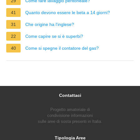
29
Come fare lavaggio peritoneale?
41
Quanto devono essere le beta a 14 giorni?
31
Che origine ha l'inglese?
22
Come capire se si è superbi?
40
Come si spegne il contatore del gas?
Contattaci
Progetto amatoriale di
condivisione informazioni
sulle aree di sosta presenti in Italia.
Tipologia Aree