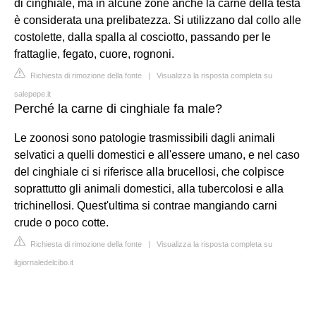
di cinghiale, ma in alcune zone anche la carne della testa
è considerata una prelibatezza. Si utilizzano dal collo alle
costolette, dalla spalla al cosciotto, passando per le
frattaglie, fegato, cuore, rognoni.
Richiesta di rimozione della fonte
|
Visualizza la risposta completa su
salepepe.it
Perché la carne di cinghiale fa male?
Le zoonosi sono patologie trasmissibili dagli animali
selvatici a quelli domestici e all'essere umano, e nel caso
del cinghiale ci si riferisce alla brucellosi, che colpisce
soprattutto gli animali domestici, alla tubercolosi e alla
trichinellosi. Quest'ultima si contrae mangiando carni
crude o poco cotte.
Richiesta di rimozione della fonte
|
Visualizza la risposta completa su
ilgiornaledelcibo.it