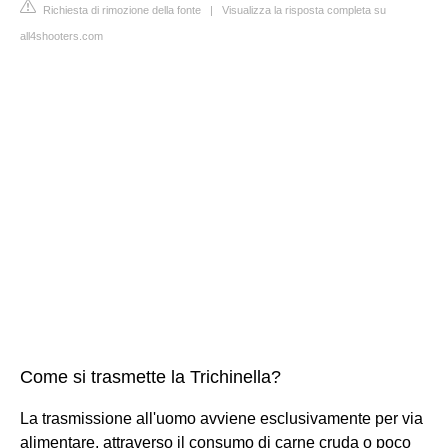
Richiesta di rimozione della fonte
|
Visualizza la risposta completa su
all4shooters.com
Come si trasmette la Trichinella?
La trasmissione all'uomo avviene esclusivamente per via
alimentare, attraverso il consumo di carne cruda o poco