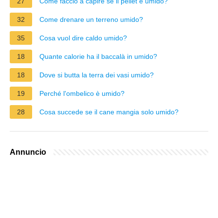
27
Come faccio a capire se il pellet e umido?
32
Come drenare un terreno umido?
35
Cosa vuol dire caldo umido?
18
Quante calorie ha il baccalà in umido?
18
Dove si butta la terra dei vasi umido?
19
Perché l'ombelico è umido?
28
Cosa succede se il cane mangia solo umido?
Annuncio