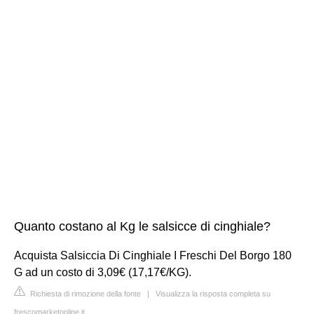
Quanto costano al Kg le salsicce di cinghiale?
Acquista Salsiccia Di Cinghiale I Freschi Del Borgo 180
G ad un costo di 3,09€ (17,17€/KG).
Richiesta di rimozione della fonte
|
Visualizza la risposta completa su
frescomarketonline.it