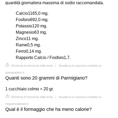
quantità giornaliera massima di sodio raccomandata.
Calcio1165,0 mg.
Fosforo692,0 mg.
Potassio120 mg.
Magnesio63 mg.
Zinco11 mg.
Rame0,5 mg.
Ferro0,14 mg.
Rapporto Calcio / Fosforo1,7.
Richiesta di rimozione della fonte
|
Visualizza la risposta completa su
granapadano.it
Quanti sono 20 grammi di Parmigiano?
1 cucchiaio colmo = 20 gr.
Richiesta di rimozione della fonte
|
Visualizza la risposta completa su
megamediateam.it
Qual è il formaggio che ha meno calorie?