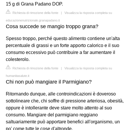
15 g di Grana Padano DOP.
Richiesta di rimozione della fonte
|
Visualizza la risposta completa su
educazionenutrizionale.granapadano.it
Cosa succede se mangio troppo grana?
Spesso troppo, perché questo alimento contiene un'alta
percentuale di grassi e un forte apporto calorico e il suo
consumo eccessivo può contribuire a far aumentare il
colesterolo.
Richiesta di rimozione della fonte
|
Visualizza la risposta completa su
humanitasalute.it
Chi non può mangiare il Parmigiano?
Ritornando dunque, alle controindicazioni è doveroso
sottolineare che, chi soffre di pressione arteriosa, obesità,
oppure è intollerante deve stare molto attento al suo
consumo. Mangiare del parmigiano reggiano
saltuariamente può apportare benefici all'organismo, un
po' come tutte le cose d'altronde.