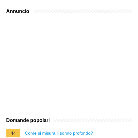
Annuncio
Domande popolari
44
Come si misura il sonno profondo?