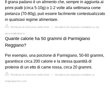
Il grana padano è un alimento che, sempre in aggiunta ai
primi piatti (circa 5-10g) o 1-2 volte alla settimana come
pietanza (70-80g), può essere facilmente contestualizzato
in qualsiasi regime alimentare.
Richiesta di rimozione della fonte
|
Visualizza la risposta completa su my-
personaltrainer.it
Quante calorie ha 50 grammi di Parmigiano
Reggiano?
Per esempio, una porzione di Parmigiano, 50-60 grammi,
garantisce circa 200 calorie e la stessa quantità di
proteine di un etto di carne rossa, circa 20 grammi.
Richiesta di rimozione della fonte
|
Visualizza la risposta completa su
magnaparma.com