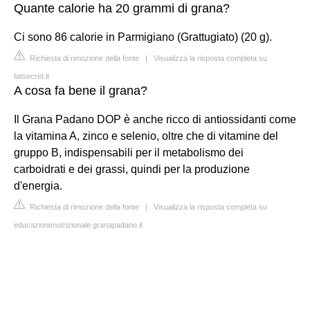
Quante calorie ha 20 grammi di grana?
Ci sono 86 calorie in Parmigiano (Grattugiato) (20 g).
Richiesta di rimozione della fonte
|
Visualizza la risposta completa su
fatsecret.it
A cosa fa bene il grana?
Il Grana Padano DOP è anche ricco di antiossidanti come
la vitamina A, zinco e selenio, oltre che di vitamine del
gruppo B, indispensabili per il metabolismo dei
carboidrati e dei grassi, quindi per la produzione
d'energia.
Richiesta di rimozione della fonte
|
Visualizza la risposta completa su
educazionenutrizionale.granapadano.it