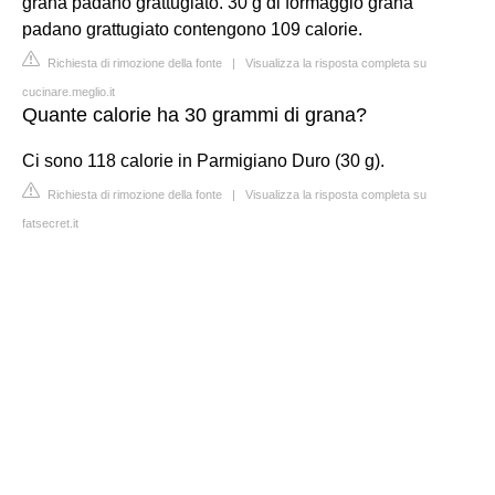
grana padano grattugiato. 30 g di formaggio grana
padano grattugiato contengono 109 calorie.
Richiesta di rimozione della fonte
|
Visualizza la risposta completa su
cucinare.meglio.it
Quante calorie ha 30 grammi di grana?
Ci sono 118 calorie in Parmigiano Duro (30 g).
Richiesta di rimozione della fonte
|
Visualizza la risposta completa su
fatsecret.it