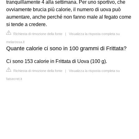
tranquillamente 4 alla settimana. Per uno sportivo, che
ovviamente brucia più calorie, il numero di uova può
aumentare, anche perché non fanno male al fegato come
si tende a credere.
Richiesta di rimozione della fonte
|
Visualizza la risposta completa su
melarossa.it
Quante calorie ci sono in 100 grammi di Frittata?
Ci sono 153 calorie in Frittata di Uova (100 g).
Richiesta di rimozione della fonte
|
Visualizza la risposta completa su
fatsecret.it