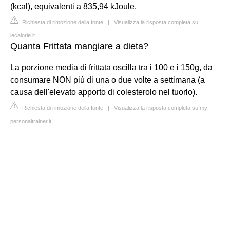
(kcal), equivalenti a 835,94 kJoule.
Richiesta di rimozione della fonte
|
Visualizza la risposta completa su
lecalorie.it
Quanta Frittata mangiare a dieta?
La porzione media di frittata oscilla tra i 100 e i 150g, da
consumare NON più di una o due volte a settimana (a
causa dell'elevato apporto di colesterolo nel tuorlo).
Richiesta di rimozione della fonte
|
Visualizza la risposta completa su my-
personaltrainer.it