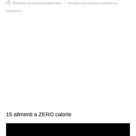
Richiesta di rimozione della fonte
|
Visualizza la risposta completa su
fatsecret.it
15 alimenti a ZERO calorie