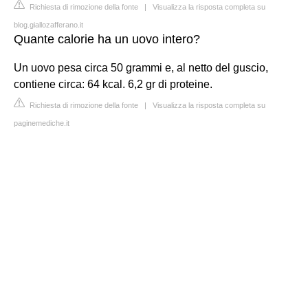
Richiesta di rimozione della fonte
|
Visualizza la risposta completa su
blog.giallozafferano.it
Quante calorie ha un uovo intero?
Un uovo pesa circa 50 grammi e, al netto del guscio,
contiene circa: 64 kcal. 6,2 gr di proteine.
Richiesta di rimozione della fonte
|
Visualizza la risposta completa su
paginemediche.it