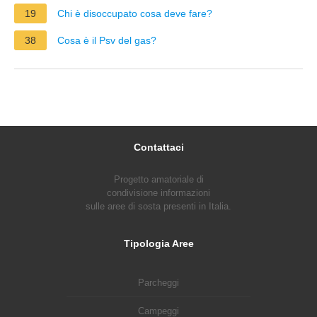
19
Chi è disoccupato cosa deve fare?
38
Cosa è il Psv del gas?
Contattaci
Progetto amatoriale di
condivisione informazioni
sulle aree di sosta presenti in Italia.
Tipologia Aree
Parcheggi
Campeggi