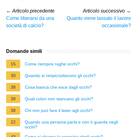
←
Articolo precedente
Articolo successivo
→
Come liberarsi da una
Quanto viene tassato il lavoro
società di calcio?
occasionale?
Domande simili
15
Come riempire rughe occhi?
30
Quando si rimpiccioliscono gli occhi?
38
Cosa bianca che esce dagli occhi?
39
Quali colori non stancano gli occhi?
38
Chi non può fare il laser agli occhi?
22
Quando una persona parla e non ti guarda negli
occhi?
43
Come si chiama la sporcizia degli occhi?