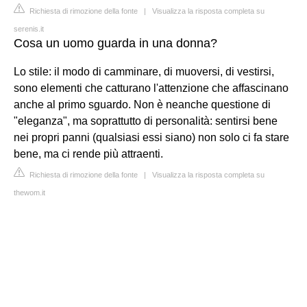
Richiesta di rimozione della fonte
|
Visualizza la risposta completa su
serenis.it
Cosa un uomo guarda in una donna?
Lo stile: il modo di camminare, di muoversi, di vestirsi,
sono elementi che catturano l'attenzione che affascinano
anche al primo sguardo. Non è neanche questione di
"eleganza", ma soprattutto di personalità: sentirsi bene
nei propri panni (qualsiasi essi siano) non solo ci fa stare
bene, ma ci rende più attraenti.
Richiesta di rimozione della fonte
|
Visualizza la risposta completa su
thewom.it