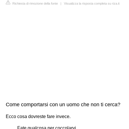
Richiesta di rimozione della fonte
|
Visualizza la risposta completa su riza.it
Come comportarsi con un uomo che non ti cerca?
Ecco cosa dovreste fare invece.
Fate qualcosa per coccolarvi.