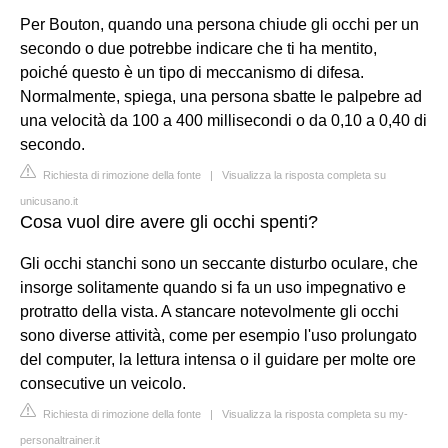
Per Bouton, quando una persona chiude gli occhi per un
secondo o due potrebbe indicare che ti ha mentito,
poiché questo è un tipo di meccanismo di difesa.
Normalmente, spiega, una persona sbatte le palpebre ad
una velocità da 100 a 400 millisecondi o da 0,10 a 0,40 di
secondo.
Richiesta di rimozione della fonte
|
Visualizza la risposta completa su
unicusano.it
Cosa vuol dire avere gli occhi spenti?
Gli occhi stanchi sono un seccante disturbo oculare, che
insorge solitamente quando si fa un uso impegnativo e
protratto della vista. A stancare notevolmente gli occhi
sono diverse attività, come per esempio l'uso prolungato
del computer, la lettura intensa o il guidare per molte ore
consecutive un veicolo.
Richiesta di rimozione della fonte
|
Visualizza la risposta completa su my-
personaltrainer.it