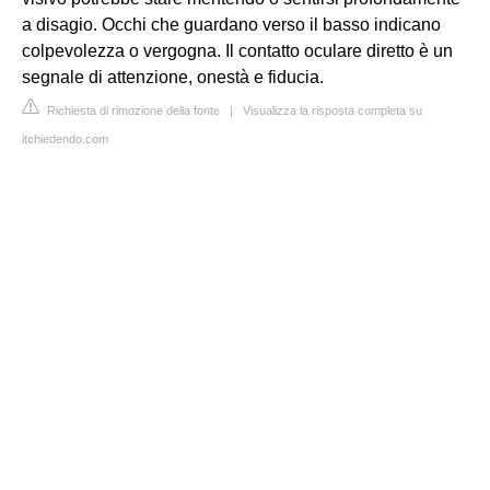
a disagio. Occhi che guardano verso il basso indicano
colpevolezza o vergogna. Il contatto oculare diretto è un
segnale di attenzione, onestà e fiducia.
Richiesta di rimozione della fonte
|
Visualizza la risposta completa su
itchiedendo.com