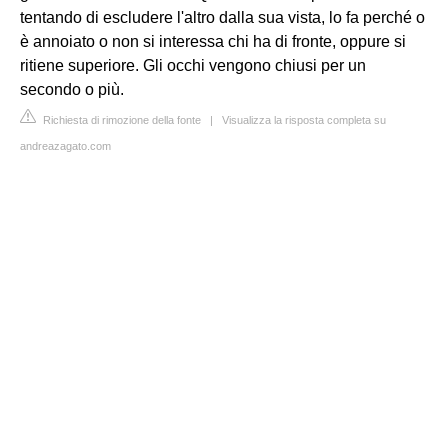
tentando di escludere l'altro dalla sua vista, lo fa perché o
è annoiato o non si interessa chi ha di fronte, oppure si
ritiene superiore. Gli occhi vengono chiusi per un
secondo o più.
Richiesta di rimozione della fonte
|
Visualizza la risposta completa su
andreazagato.com