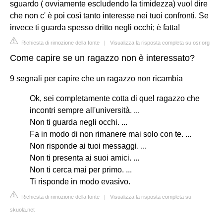
sguardo ( ovviamente escludendo la timidezza) vuol dire
che non c' è poi così tanto interesse nei tuoi confronti. Se
invece ti guarda spesso dritto negli occhi; è fatta!
Richiesta di rimozione della fonte
|
Visualizza la risposta completa su osr.org
Come capire se un ragazzo non è interessato?
9 segnali per capire che un ragazzo non ricambia
Ok, sei completamente cotta di quel ragazzo che
incontri sempre all'università. ...
Non ti guarda negli occhi. ...
Fa in modo di non rimanere mai solo con te. ...
Non risponde ai tuoi messaggi. ...
Non ti presenta ai suoi amici. ...
Non ti cerca mai per primo. ...
Ti risponde in modo evasivo.
Richiesta di rimozione della fonte
|
Visualizza la risposta completa su
skuola.net