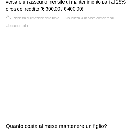
versare un assegno mensile di mantenimento pari al 25%
circa del reddito (€ 300,00 / € 400,00).
Richiesta di rimozione della fonte
|
Visualizza la risposta completa su
laleggepertutti.it
Quanto costa al mese mantenere un figlio?