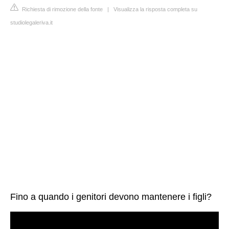
Richiesta di rimozione della fonte
|
Visualizza la risposta completa su
studiolegaleriva.it
Fino a quando i genitori devono mantenere i figli?