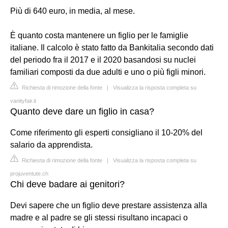
Più di 640 euro, in media, al mese.
È quanto costa mantenere un figlio per le famiglie
italiane. Il calcolo è stato fatto da Bankitalia secondo dati
del periodo fra il 2017 e il 2020 basandosi su nuclei
familiari composti da due adulti e uno o più figli minori.
Richiesta di rimozione della fonte
|
Visualizza la risposta completa su
vanityfair.it
Quanto deve dare un figlio in casa?
Come riferimento gli esperti consigliano il 10-20% del
salario da apprendista.
Richiesta di rimozione della fonte
|
Visualizza la risposta completa su
projuventute.ch
Chi deve badare ai genitori?
Devi sapere che un figlio deve prestare assistenza alla
madre e al padre se gli stessi risultano incapaci o