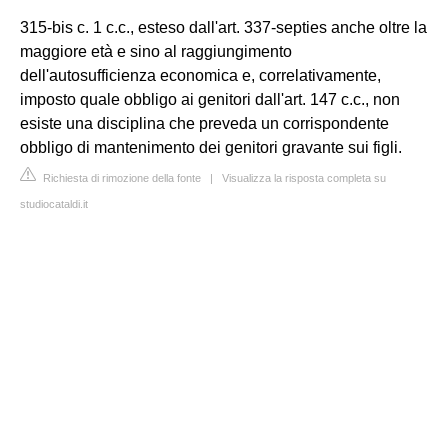
315-bis c. 1 c.c., esteso dall'art. 337-septies anche oltre la
maggiore età e sino al raggiungimento
dell'autosufficienza economica e, correlativamente,
imposto quale obbligo ai genitori dall'art. 147 c.c., non
esiste una disciplina che preveda un corrispondente
obbligo di mantenimento dei genitori gravante sui figli.
Richiesta di rimozione della fonte
|
Visualizza la risposta completa su
studiocataldi.it