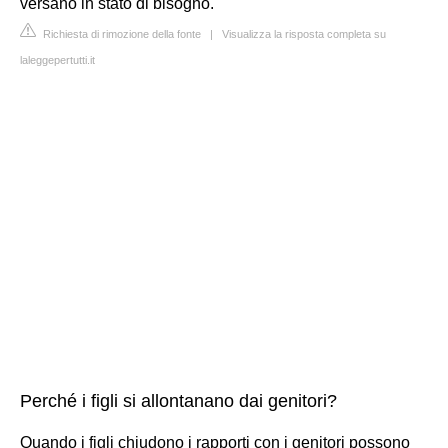
versano in stato di bisogno.
Richiesta di rimozione della fonte
|
Visualizza la risposta completa su
laleggepertutti.it
Perché i figli si allontanano dai genitori?
Quando i figli chiudono i rapporti con i genitori possono