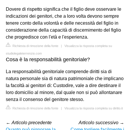
Dovere di rispetto significa che il figlio deve osservare le
indicazioni dei genitori, che a loro volta devono sempre
tenere conto della volontà e delle necessità del figlio in
considerazione della capacità di discernimento del figlio
che progredisce con l'età e l'esperienza.
Richiesta di rimozione della fonte
|
Visualizza la risposta completa su
studiolegaleterrenzio.com
Cosa è la responsabilità genitoriale?
La responsabilità genitoriale comprende diritti sia di
natura personale sia di natura patrimoniale che implicano
la facoltà ai genitori di: Custodire, vale a dire destinare il
loro domicilio al minore, dal quale non si può allontanare
senza il consenso del genitore stesso.
Richiesta di rimozione della fonte
|
Visualizza la risposta completa su diritto.it
←
Articolo precedente
Articolo successivo
→
Quanto può pignorare la
Come togliere facilmente i