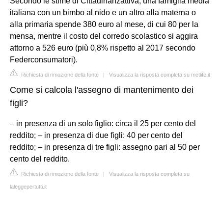
Secondo le stime di Cittadinanzattiva, una famiglia media
italiana con un bimbo al nido e un altro alla materna o
alla primaria spende 380 euro al mese, di cui 80 per la
mensa, mentre il costo del corredo scolastico si aggira
attorno a 526 euro (più 0,8% rispetto al 2017 secondo
Federconsumatori).
Richiesta di rimozione della fonte
|
Visualizza la risposta completa su metlife.it
Come si calcola l'assegno di mantenimento dei
figli?
– in presenza di un solo figlio: circa il 25 per cento del
reddito; – in presenza di due figli: 40 per cento del
reddito; – in presenza di tre figli: assegno pari al 50 per
cento del reddito.
Richiesta di rimozione della fonte
|
Visualizza la risposta completa su
laleggepertutti.it