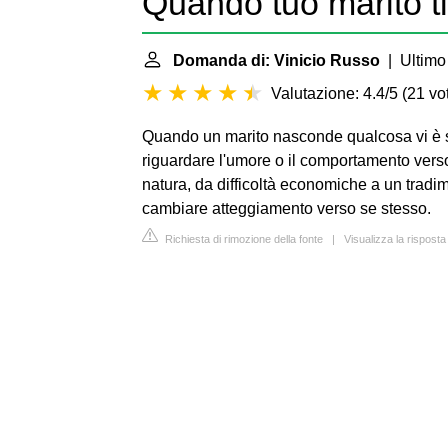
Quando tuo marito t
Domanda di: Vinicio Russo
| Ultimo 
Valutazione: 4.4/5
(
21 vot
Quando un marito nasconde qualcosa vi è
riguardare l'umore o il comportamento vers
natura, da difficoltà economiche a un tradim
cambiare atteggiamento verso se stesso.
Richiesta di rimozione della fonte
|
Visualizza la rispost