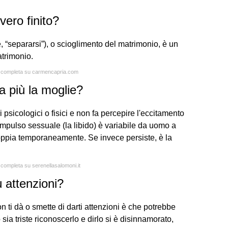
ero finito?
re, “separarsi”), o scioglimento del matrimonio, è un
atrimonio.
ta completa su carmencapria.com
a più la moglie?
psicologici o fisici e non fa percepire l'eccitamento
'impulso sessuale (la libido) è variabile da uomo a
oppia temporaneamente. Se invece persiste, è la
a completa su serenellasalomoni.it
ù attenzioni?
 ti dà o smette di darti attenzioni è che potrebbe
sia triste riconoscerlo e dirlo si è disinnamorato,