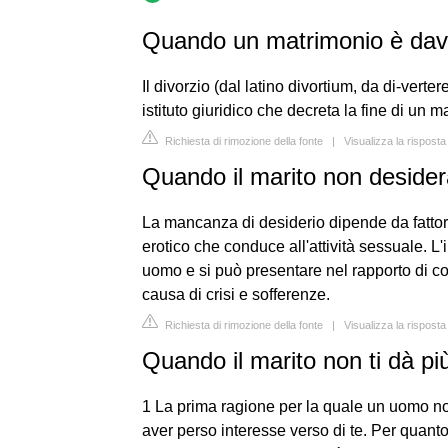
Quando un matrimonio è davv
Il divorzio (dal latino divortium, da di-verte
istituto giuridico che decreta la fine di un m
Richiesta di rimozione della fonte
|
Visualizza la rispos
Quando il marito non desider
La mancanza di desiderio dipende da fattori 
erotico che conduce all'attività sessuale. L
uomo e si può presentare nel rapporto di c
causa di crisi e sofferenze.
Richiesta di rimozione della fonte
|
Visualizza la rispost
Quando il marito non ti dà pi
1 La prima ragione per la quale un uomo non
aver perso interesse verso di te. Per quanto 