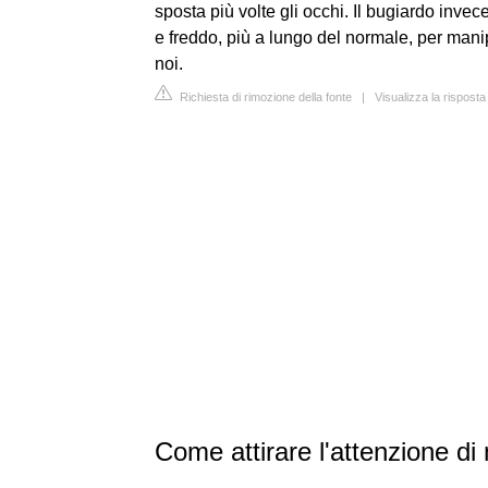
sposta più volte gli occhi. Il bugiardo inve
e freddo, più a lungo del normale, per manipol
noi.
Richiesta di rimozione della fonte
|
Visualizza la rispost
Come attirare l'attenzione di