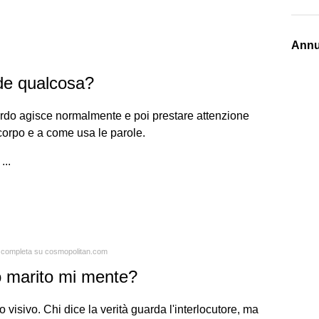
Annu
nde qualcosa?
ardo agisce normalmente e poi prestare attenzione
 corpo e a come usa le parole.
...
ta completa su cosmopolitan.com
o marito mi mente?
o visivo. Chi dice la verità guarda l'interlocutore, ma