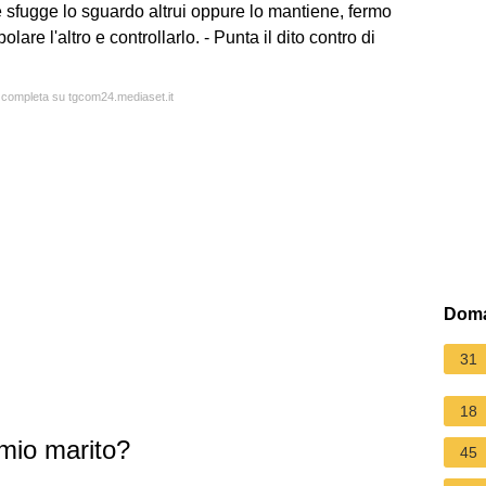
ce sfugge lo sguardo altrui oppure lo mantiene, fermo
are l'altro e controllarlo. - Punta il dito contro di
a completa su tgcom24.mediaset.it
Doma
31
18
 mio marito?
45