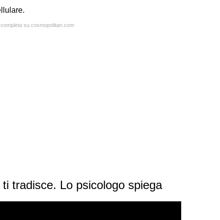
llulare.
ta completa su cosmopolitan.com
 ti tradisce. Lo psicologo spiega