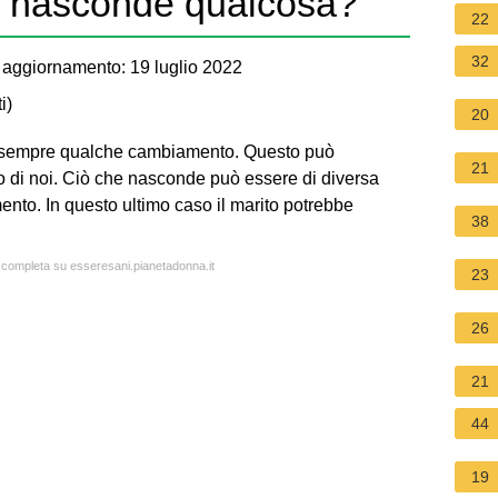
i nasconde qualcosa?
22
32
aggiornamento: 19 luglio 2022
i
)
20
 sempre qualche cambiamento. Questo può
21
o di noi. Ciò che nasconde può essere di diversa
ento. In questo ultimo caso il marito potrebbe
38
a completa su esseresani.pianetadonna.it
23
26
21
44
19