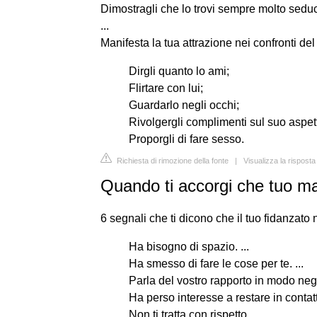
Dimostragli che lo trovi sempre molto seduce
...
Manifesta la tua attrazione nei confronti de
Dirgli quanto lo ami;
Flirtare con lui;
Guardarlo negli occhi;
Rivolgergli complimenti sul suo aspett
Proporgli di fare sesso.
Richiesta di rimozione della fonte
|
Visualizza la risposta
Quando ti accorgi che tuo ma
6 segnali che ti dicono che il tuo fidanzato
Ha bisogno di spazio. ...
Ha smesso di fare le cose per te. ...
Parla del vostro rapporto in modo negat
Ha perso interesse a restare in contatto
Non ti tratta con rispetto. ...