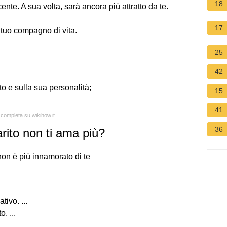
18
nte. A sua volta, sarà ancora più attratto da te.
17
l tuo compagno di vita.
25
42
o e sulla sua personalità;
15
41
 completa su wikihow.it
36
rito non ti ama più?
 non è più innamorato di te
ivo. ...
. ...