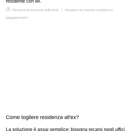
residente con lei.
Richiesta di rimozione della fonte
|
Visualizza la risposta completa su
laleggepertutti.it
Come togliere residenza all'ex?
La soluzione è assai semplice: bisogna recarsi negli uffici