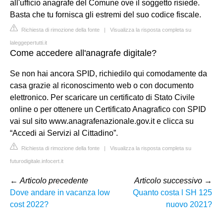
all'ufficio anagrafe del Comune ove il soggetto risiede.
Basta che tu fornisca gli estremi del suo codice fiscale.
Richiesta di rimozione della fonte
|
Visualizza la risposta completa su
laleggepertutti.it
Come accedere all'anagrafe digitale?
Se non hai ancora SPID, richiedilo qui comodamente da
casa grazie al riconoscimento web o con documento
elettronico. Per scaricare un certificato di Stato Civile
online o per ottenere un Certificato Anagrafico con SPID
vai sul sito www.anagrafenazionale.gov.it e clicca su
“Accedi ai Servizi al Cittadino”.
Richiesta di rimozione della fonte
|
Visualizza la risposta completa su
futurodigitale.infocert.it
←
Articolo precedente
Articolo successivo
→
Dove andare in vacanza low
Quanto costa l SH 125
cost 2022?
nuovo 2021?