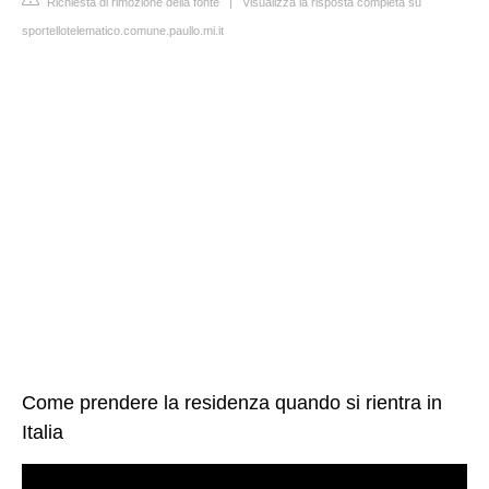
Richiesta di rimozione della fonte
|
Visualizza la risposta completa su
sportellotelematico.comune.paullo.mi.it
Come prendere la residenza quando si rientra in
Italia