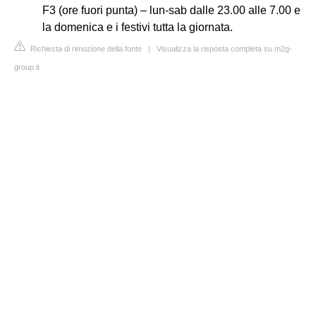
F3 (ore fuori punta) – lun-sab dalle 23.00 alle 7.00 e
la domenica e i festivi tutta la giornata.
Richiesta di rimozione della fonte
|
Visualizza la risposta completa su m2g-
group.it