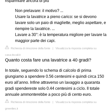
risparmiare ancora di più
Non prelavare: il motivo? ...
Usare la lavatrice a pieno carico: se si devono
lavare solo un paio di magliette, meglio aspettare, e
riempire la lavatrice. ...
Lavare a 30°: è la temperatura migliore per lavare la
maggior parte dei capi.
Richiesta di rimozione della fonte
|
Visualizza la risposta completa su
casa.tiscali.it
Quanto costa fare una lavatrice a 40 gradi?
In totale, seguendo lo schema di calcolo di prima
giungiamo a spendere 0.56 centesimi e quindi circa 150
euro all'anno. Infine attraverso un lavaggio a quaranta
gradi spendereste solo 0.44 centesimi a ciclo. Il totale
annuale ammonterebbe a poco più di cento euro.
Richiesta di rimozione della fonte
|
Visualizza la risposta completa su
greenlies.it