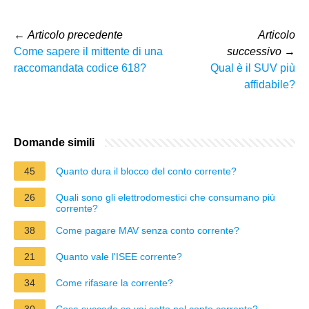
←
Articolo precedente
Articolo
Come sapere il mittente di una
successivo
→
raccomandata codice 618?
Qual è il SUV più
affidabile?
Domande simili
45
Quanto dura il blocco del conto corrente?
26
Quali sono gli elettrodomestici che consumano più
corrente?
38
Come pagare MAV senza conto corrente?
21
Quanto vale l'ISEE corrente?
34
Come rifasare la corrente?
30
Cosa succede se vai sotto nel conto corrente?