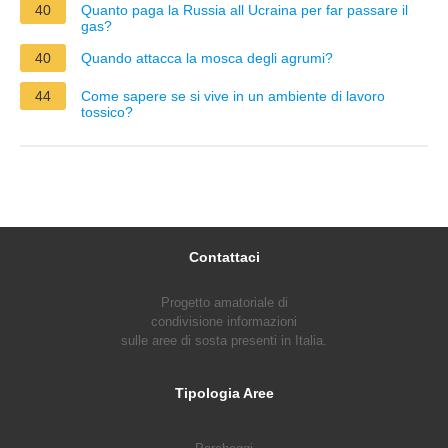
40
Quanto paga la Russia all Ucraina per far passare il
gas?
40
Quando attacca la mosca degli agrumi?
44
Come sapere se si vive in un ambiente di lavoro
tossico?
Contattaci
Progetto amatoriale di
condivisione informazioni
sulle aree di sosta presenti in Italia.
Tipologia Aree