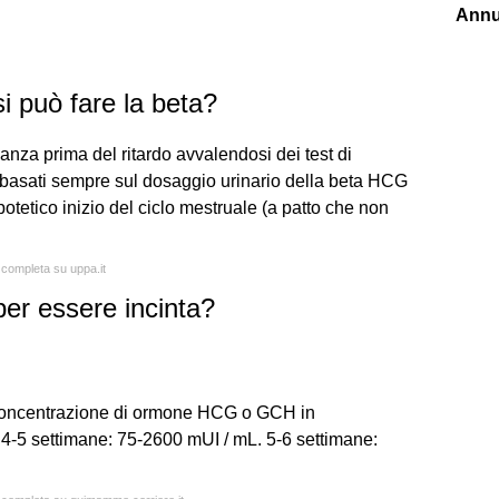
Annu
si può fare la beta?
idanza prima del ritardo avvalendosi dei test di
 basati sempre sul dosaggio urinario della beta HCG
ipotetico inizio del ciclo mestruale (a patto che non
a completa su uppa.it
er essere incinta?
di concentrazione di ormone HCG o GCH in
 4-5 settimane: 75-2600 mUI / mL. 5-6 settimane: