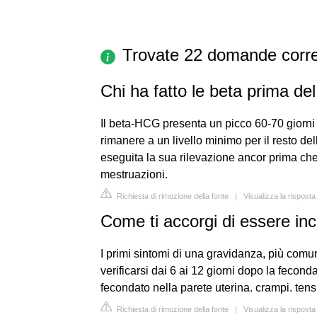
Trovate 22 domande corre
Chi ha fatto le beta prima del
Il beta-HCG presenta un picco 60-70 giorni
rimanere a un livello minimo per il resto d
eseguita la sua rilevazione ancor prima che
mestruazioni.
Richiesta di rimozione della fonte
|
Visualizza la rispost
Come ti accorgi di essere inci
I primi sintomi di una gravidanza, più com
verificarsi dai 6 ai 12 giorni dopo la fecon
fecondato nella parete uterina. crampi. ten
Richiesta di rimozione della fonte
|
Visualizza la rispost