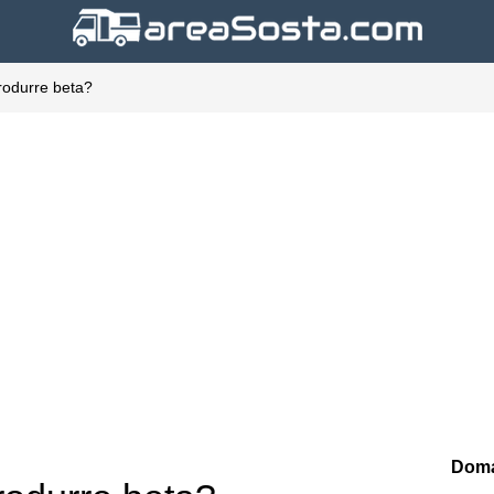
produrre beta?
Doma