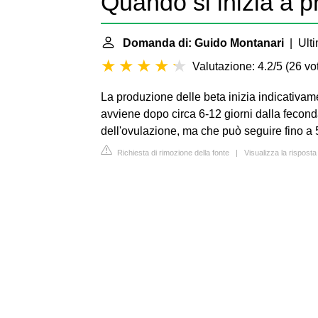
Quando si inizia a p
Domanda di: Guido Montanari
| Ulti
Valutazione: 4.2/5
(
26 vot
La produzione delle beta inizia indicativame
avviene dopo circa 6-12 giorni dalla fecond
dell'ovulazione, ma che può seguire fino a 5 
Richiesta di rimozione della fonte
|
Visualizza la rispost