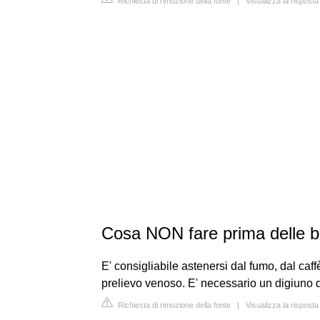
Richiesta di rimozione della fonte
|
Visualizza la rispost
Cosa NON fare prima delle b
E' consigliabile astenersi dal fumo, dal caffè
prelievo venoso. E' necessario un digiuno 
Richiesta di rimozione della fonte
|
Visualizza la risposta