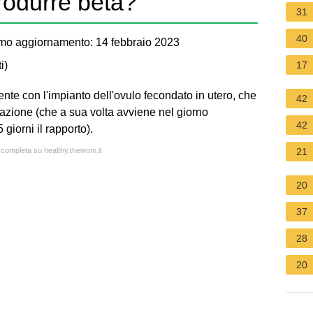
rodurre beta?
31
40
mo aggiornamento: 14 febbraio 2023
i
)
17
nte con l'impianto dell'ovulo fecondato in utero, che
42
azione (che a sua volta avviene nel giorno
42
giorni il rapporto).
a completa su healthy.thewom.it
21
20
37
28
20