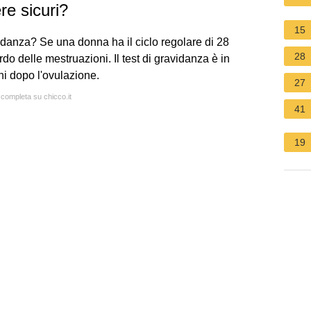
re sicuri?
15
avidanza? Se una donna ha il ciclo regolare di 28
28
ardo delle mestruazioni. Il test di gravidanza è in
ni dopo l'ovulazione.
27
 completa su chicco.it
41
19