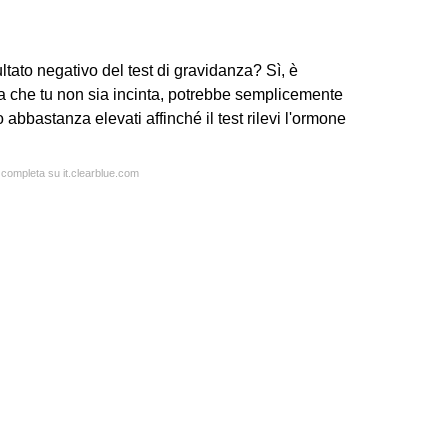
ltato negativo del test di gravidanza? Sì, è
ica che tu non sia incinta, potrebbe semplicemente
o abbastanza elevati affinché il test rilevi l'ormone
a completa su it.clearblue.com