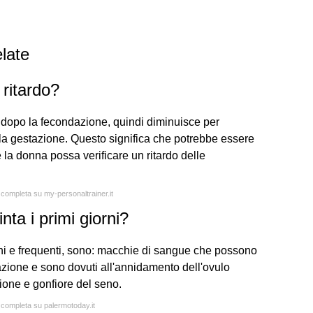
late
 ritardo?
 dopo la fecondazione, quindi diminuisce per
ella gestazione. Questo significa che potrebbe essere
 la donna possa verificare un ritardo delle
a completa su my-personaltrainer.it
nta i primi giorni?
uni e frequenti, sono: macchie di sangue che possono
dazione e sono dovuti all'annidamento dell'ovulo
sione e gonfiore del seno.
a completa su palermotoday.it