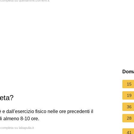
a completa su quimamme.corriere.it
Doma
15
19
eta?
36
 e dall'esercizio fisico nelle ore precedenti il
28
di almeno 8-10 ore.
 completa su labapulia.it
41