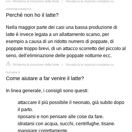
Richiesta di rimozione della fonte
|
Visualizza la risposta completa su
mammecreative.it
Perché non ho il latte?
Nella maggior parte dei casi una bassa produzione di
latte è invece legata a un allattamento scarso, per
esempio a causa di un ridotto numero di poppate, di
poppate troppo brevi, di un attacco scorretto del piccolo al
seno, dell'eliminazione delle poppate notturne ecc.
Richiesta di rimozione della fonte
|
Visualizza la risposta completa su
humana.it
Come aiutare a far venire il latte?
In linea generale, i consigli sono questi:
attaccare il più possibile il neonato, già subito dopo
il parto.
riposarsi e non pensare alle cose da fare.
idratarsi con acqua, succhi, centrifughe, tisane.
mangiare correttamente.