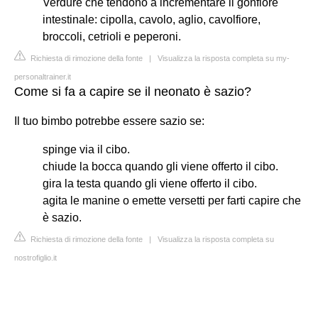
Verdure che tendono a incrementare il gonfiore
intestinale: cipolla, cavolo, aglio, cavolfiore,
broccoli, cetrioli e peperoni.
Richiesta di rimozione della fonte
|
Visualizza la risposta completa su my-
personaltrainer.it
Come si fa a capire se il neonato è sazio?
Il tuo bimbo potrebbe essere sazio se:
spinge via il cibo.
chiude la bocca quando gli viene offerto il cibo.
gira la testa quando gli viene offerto il cibo.
agita le manine o emette versetti per farti capire che
è sazio.
Richiesta di rimozione della fonte
|
Visualizza la risposta completa su
nostrofiglio.it