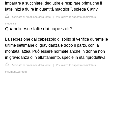
imparare a succhiare, deglutire e respirare prima che il
latte inizi a fluire in quantità maggiori", spiega Cathy.
Richiesta di rimozione della fonte
|
Visualizza la risposta completa su
medela.it
Quando esce latte dai capezzoli?
La secrezione dal capezzolo di solito si verifica durante le
ultime settimane di gravidanza e dopo il parto, con la
montata lattea. Può essere normale anche in donne non
in gravidanza o in allattamento, specie in età riproduttiva.
Richiesta di rimozione della fonte
|
Visualizza la risposta completa su
msdmanuals.com