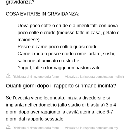
gravidanza?
COSA EVITARE IN GRAVIDANZA:
Uova poco cotte o crude e alimenti fatti con uova
poco cotte o crude (mousse fatte in casa, gelato e
maionese). ...
Pesce o carne poco cotti o quasi crudi. ...
Carne cruda o pesce crudo come tartare, sushi,
salmone affumicato o ostriche.
Yogurt, latte o formaggi non pastorizzati.
Richiesta di rimozione della fonte
|
Visualizza la risposta completa su mellin.it
Quanti giorni dopo il rapporto si rimane incinta?
Se l'ovocita viene fecondato, inizia a divedersi e si
impianta nell'endometrio (allo stadio di blastula) 3 o 4
giorni dopo aver raggiunto la cavità uterina, cioè 6-7
giorni dal rapporto sessuale.
Richiesta di rimozione della fonte
|
Visualizza la risposta completa su my-