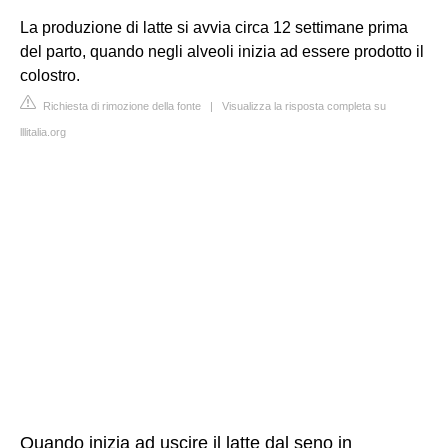
La produzione di latte si avvia circa 12 settimane prima
del parto, quando negli alveoli inizia ad essere prodotto il
colostro.
Richiesta di rimozione della fonte
|
Visualizza la risposta completa su
lllitalia.org
Quando inizia ad uscire il latte dal seno in