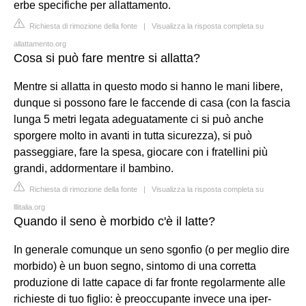
erbe specifiche per allattamento.
Richiesta di rimozione della fonte
|
Visualizza la risposta completa su
allattamento.org
Cosa si può fare mentre si allatta?
Mentre si allatta in questo modo si hanno le mani libere,
dunque si possono fare le faccende di casa (con la fascia
lunga 5 metri legata adeguatamente ci si può anche
sporgere molto in avanti in tutta sicurezza), si può
passeggiare, fare la spesa, giocare con i fratellini più
grandi, addormentare il bambino.
Richiesta di rimozione della fonte
|
Visualizza la risposta completa su
lllitalia.org
Quando il seno è morbido c'è il latte?
In generale comunque un seno sgonfio (o per meglio dire
morbido) è un buon segno, sintomo di una corretta
produzione di latte capace di far fronte regolarmente alle
richieste di tuo figlio: è preoccupante invece una iper-