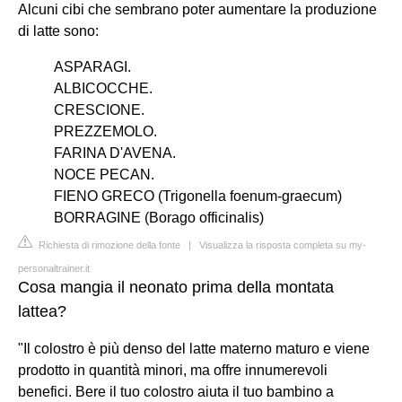
Alcuni cibi che sembrano poter aumentare la produzione
di latte sono:
ASPARAGI.
ALBICOCCHE.
CRESCIONE.
PREZZEMOLO.
FARINA D'AVENA.
NOCE PECAN.
FIENO GRECO (Trigonella foenum-graecum)
BORRAGINE (Borago officinalis)
Richiesta di rimozione della fonte
|
Visualizza la risposta completa su my-
personaltrainer.it
Cosa mangia il neonato prima della montata
lattea?
"Il colostro è più denso del latte materno maturo e viene
prodotto in quantità minori, ma offre innumerevoli
benefici. Bere il tuo colostro aiuta il tuo bambino a