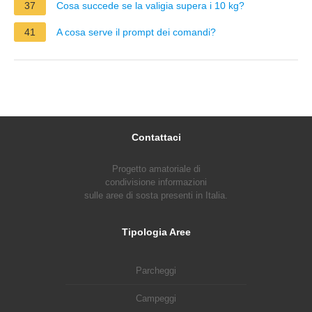
37
Cosa succede se la valigia supera i 10 kg?
41
A cosa serve il prompt dei comandi?
Contattaci
Progetto amatoriale di
condivisione informazioni
sulle aree di sosta presenti in Italia.
Tipologia Aree
Parcheggi
Campeggi