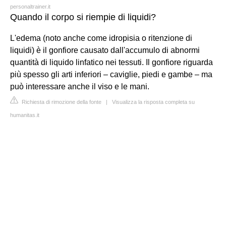
personaltrainer.it
Quando il corpo si riempie di liquidi?
L'edema (noto anche come idropisia o ritenzione di
liquidi) è il gonfiore causato dall'accumulo di abnormi
quantità di liquido linfatico nei tessuti. Il gonfiore riguarda
più spesso gli arti inferiori – caviglie, piedi e gambe – ma
può interessare anche il viso e le mani.
Richiesta di rimozione della fonte
|
Visualizza la risposta completa su
humanitas.it