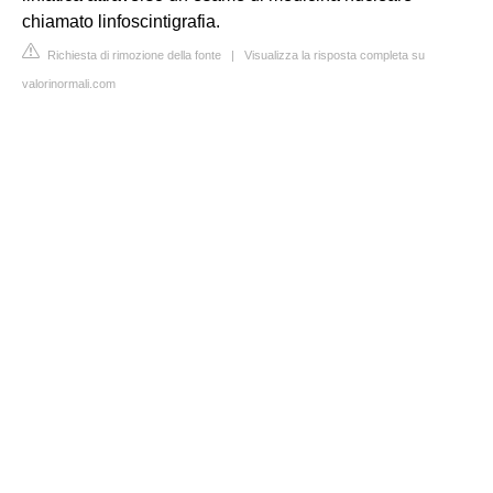
chiamato linfoscintigrafia.
Richiesta di rimozione della fonte
|
Visualizza la risposta completa su
valorinormali.com