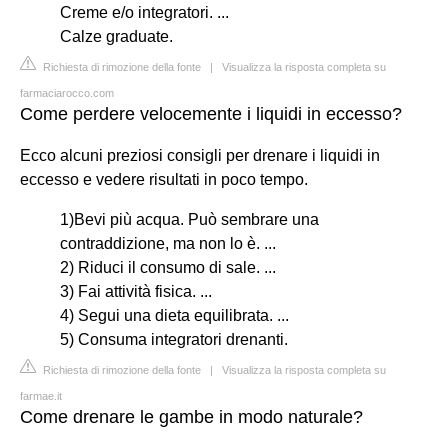
Creme e/o integratori. ...
Calze graduate.
Richiesta di rimozione della fonte
|
Visualizza la risposta completa su
farmaciarocco.com
Come perdere velocemente i liquidi in eccesso?
Ecco alcuni preziosi consigli per drenare i liquidi in
eccesso e vedere risultati in poco tempo.
1)Bevi più acqua. Può sembrare una
contraddizione, ma non lo è. ...
2) Riduci il consumo di sale. ...
3) Fai attività fisica. ...
4) Segui una dieta equilibrata. ...
5) Consuma integratori drenanti.
Richiesta di rimozione della fonte
|
Visualizza la risposta completa su
farmae.it
Come drenare le gambe in modo naturale?