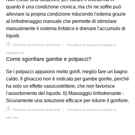
quanto è una condizione cronica, ma chi ne soffre può
alleviare la propria condizione riducendo l'edema grazie
al linfodrenaggio manuale che permette di stimolare
manualmente il sistema linfatico e drenare l'accumulo di
liquidi.
Richiesta di rimozione della fonte
|
Visualizza la risposta completa su
reginaarco.it
Come sgonfiare gambe e polpacci?
Se i polpacci appaiono molto gonfi, meglio fare un bagno
caldo. Il ghiaccio non è indicato per gambe gonfie, perché
ha solo un effetto vasocostrittore, che non favorisce
l'assorbimento del liquido. 6) Massaggio linfodrenante -
Sicuramente una soluzione efficace per ridurre il gonfiore.
Richiesta di rimozione della fonte
|
Visualizza la risposta completa su
elle.com