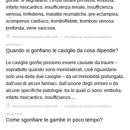
gonfie, si segnalano: cirrosi biliare primitiva, embolia,
infarto miocardico, insufficienza renale, insufficienza
venosa, linfedema, malattie reumatiche, pre-eclampsia,
scompenso cardiaco, tromboflebite, trombosi venosa
profonda, vene varicose.
Richiesta di rimozione della fonte
|
Visualizza la risposta completa su
gradenigo.it
Quando si gonfiano le caviglie da cosa dipende?
Le caviglie gonfie possono essere causate da traumi –
soprattutto quando sono monolaterali, cioè riguardano
solo una delle due caviglie – da un'immobilità prolungata,
dall'uso di alcuni farmaci, dall'azione degli ormoni o da
alcune specifiche patologie, tra le quali ci sono: embolia,
infarto miocardico, insufficienza ...
Richiesta di rimozione della fonte
|
Visualizza la risposta completa su
gavazzeni.it
Come sgonfiare le gambe in poco tempo?