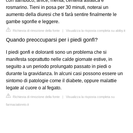
con sambuco, anice, menta, centella asiatica e
rosmarino. Tieni in posa per 30 minuti, noterai un
aumento della diuresi che ti farà sentire finalmente le
gambe sgonfie e leggere.
Richiesta di rimozione della fonte
|
Visualizza la risposta completa su abiby.it
Quando preoccuparsi per i piedi gonfi?
I piedi gonfi e doloranti sono un problema che si
manifesta soprattutto nelle calde giornate estive, in
seguito a un periodo prolungato passato in piedi o
durante la gravidanza. In alcuni casi possono essere un
sintomo di patologie come il diabete, oppure malattie
legate al cuore o al fegato.
Richiesta di rimozione della fonte
|
Visualizza la risposta completa su
farmacialoreto.it