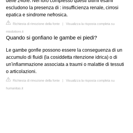
delle 24ore. Nel loro complesso questi ultimi esami
escludono la presenza di : insufficienza renale, cirrosi
epatica e sindrome nefrosica.
Richiesta di rimozione della fonte
|
Visualizza la risposta completa su
miodottore.it
Quando si gonfiano le gambe ei piedi?
Le gambe gonfie possono essere la conseguenza di un
accumulo di fluidi (la cosiddetta ritenzione idrica) o di
un'infiammazione associata a traumi o malattie di tessuti
o articolazioni.
Richiesta di rimozione della fonte
|
Visualizza la risposta completa su
humanitas.it