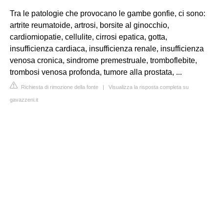
Tra le patologie che provocano le gambe gonfie, ci sono:
artrite reumatoide, artrosi, borsite al ginocchio,
cardiomiopatie, cellulite, cirrosi epatica, gotta,
insufficienza cardiaca, insufficienza renale, insufficienza
venosa cronica, sindrome premestruale, tromboflebite,
trombosi venosa profonda, tumore alla prostata, ...
Richiesta di rimozione della fonte
|
Visualizza la risposta completa su
gavazzeni.it