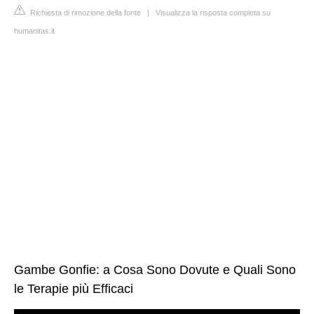
Richiesta di rimozione della fonte
|
Visualizza la risposta completa su
humanitas.it
Gambe Gonfie: a Cosa Sono Dovute e Quali Sono
le Terapie più Efficaci