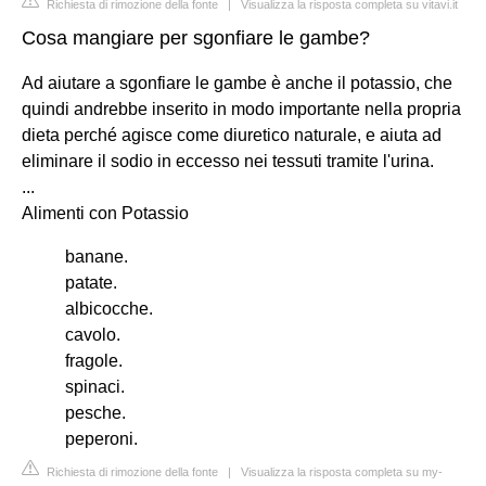
Richiesta di rimozione della fonte
|
Visualizza la risposta completa su vitavi.it
Cosa mangiare per sgonfiare le gambe?
Ad aiutare a sgonfiare le gambe è anche il potassio, che
quindi andrebbe inserito in modo importante nella propria
dieta perché agisce come diuretico naturale, e aiuta ad
eliminare il sodio in eccesso nei tessuti tramite l'urina.
...
Alimenti con Potassio
banane.
patate.
albicocche.
cavolo.
fragole.
spinaci.
pesche.
peperoni.
Richiesta di rimozione della fonte
|
Visualizza la risposta completa su my-