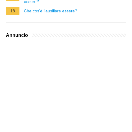
essere?
18
Che cos'è l'ausiliare essere?
Annuncio