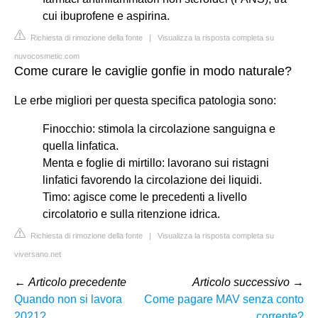
cui ibuprofene e aspirina.
Richiesta di rimozione della fonte
|
Visualizza la risposta completa su
nuvocosmetic.com
Come curare le caviglie gonfie in modo naturale?
Le erbe migliori per questa specifica patologia sono:
Finocchio: stimola la circolazione sanguigna e
quella linfatica.
Menta e foglie di mirtillo: lavorano sui ristagni
linfatici favorendo la circolazione dei liquidi.
Timo: agisce come le precedenti a livello
circolatorio e sulla ritenzione idrica.
Richiesta di rimozione della fonte
|
Visualizza la risposta completa su
viversano.net
←
Articolo precedente
Articolo successivo
→
Quando non si lavora
Come pagare MAV senza conto
2021?
corrente?