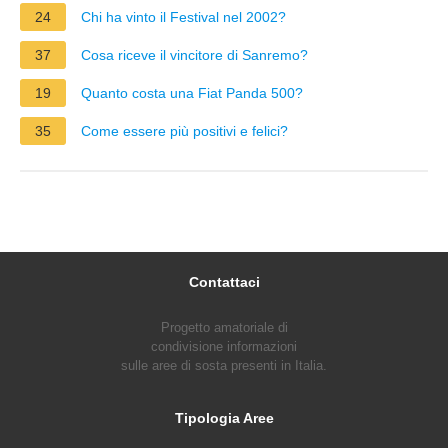
24
Chi ha vinto il Festival nel 2002?
37
Cosa riceve il vincitore di Sanremo?
19
Quanto costa una Fiat Panda 500?
35
Come essere più positivi e felici?
Contattaci
Progetto amatoriale di
condivisione informazioni
sulle aree di sosta presenti in Italia.
Tipologia Aree