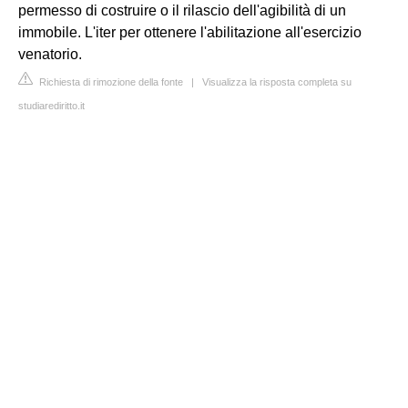
permesso di costruire o il rilascio dell'agibilità di un
immobile. L'iter per ottenere l'abilitazione all'esercizio
venatorio.
Richiesta di rimozione della fonte
|
Visualizza la risposta completa su
studiarediritto.it