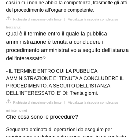
casi in cui non ne abbia la competenza, trasmette gli atti
del procedimento all'organo competente.
Richiesta di rimozione della fonte
|
Visualizza la risposta completa su
treccani.it
Qual è il termine entro il quale la pubblica
amministrazione è tenuta a concludere il
procedimento amministrativo a seguito dell'istanza
dell'interessato?
- IL TERMINE ENTRO CUI LA PUBBLICA
AMMINISTRAZIONE E' TENUTA A CONCLUDERE IL
PROCEDIMENTO, A SEGUITO DELL'ISTANZA
DELL'INTERESSATO, E' DI: Trenta giorni.
Richiesta di rimozione della fonte
|
Visualizza la risposta completa su
mininterno.net
Che cosa sono le procedure?
Sequenza ordinata di operazioni da eseguire per
raggiungere un determinato scopo, spec. in un contesto