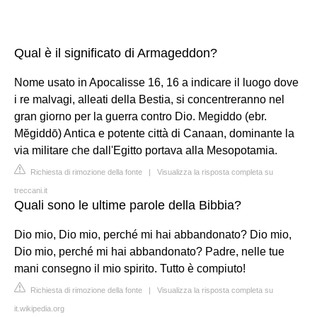
Qual è il significato di Armageddon?
Nome usato in Apocalisse 16, 16 a indicare il luogo dove
i re malvagi, alleati della Bestia, si concentreranno nel
gran giorno per la guerra contro Dio. Megiddo (ebr.
Mĕgiddō) Antica e potente città di Canaan, dominante la
via militare che dall'Egitto portava alla Mesopotamia.
Richiesta di rimozione della fonte
|
Visualizza la risposta completa su
treccani.it
Quali sono le ultime parole della Bibbia?
Dio mio, Dio mio, perché mi hai abbandonato? Dio mio,
Dio mio, perché mi hai abbandonato? Padre, nelle tue
mani consegno il mio spirito. Tutto è compiuto!
Richiesta di rimozione della fonte
|
Visualizza la risposta completa su
it.wikipedia.org