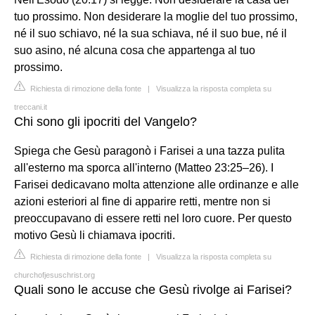
tuo prossimo. Non desiderare la moglie del tuo prossimo,
né il suo schiavo, né la sua schiava, né il suo bue, né il
suo asino, né alcuna cosa che appartenga al tuo
prossimo.
Richiesta di rimozione della fonte
|
Visualizza la risposta completa su
treccani.it
Chi sono gli ipocriti del Vangelo?
Spiega che Gesù paragonò i Farisei a una tazza pulita
all'esterno ma sporca all'interno (Matteo 23:25–26). I
Farisei dedicavano molta attenzione alle ordinanze e alle
azioni esteriori al fine di apparire retti, mentre non si
preoccupavano di essere retti nel loro cuore. Per questo
motivo Gesù li chiamava ipocriti.
Richiesta di rimozione della fonte
|
Visualizza la risposta completa su
churchofjesuschrist.org
Quali sono le accuse che Gesù rivolge ai Farisei?