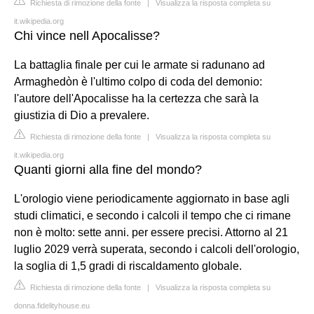
Richiesta di rimozione della fonte
|
Visualizza la risposta completa su
it.wikipedia.org
Chi vince nell Apocalisse?
La battaglia finale per cui le armate si radunano ad
Armaghedòn è l'ultimo colpo di coda del demonio:
l'autore dell'Apocalisse ha la certezza che sarà la
giustizia di Dio a prevalere.
Richiesta di rimozione della fonte
|
Visualizza la risposta completa su
it.wikipedia.org
Quanti giorni alla fine del mondo?
L'orologio viene periodicamente aggiornato in base agli
studi climatici, e secondo i calcoli il tempo che ci rimane
non è molto: sette anni. per essere precisi. Attorno al 21
luglio 2029 verrà superata, secondo i calcoli dell'orologio,
la soglia di 1,5 gradi di riscaldamento globale.
Richiesta di rimozione della fonte
|
Visualizza la risposta completa su
donna.fidelityhouse.eu