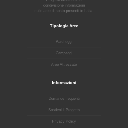
condivisione informazioni
sulle aree di sosta presenti in Italia.
Tipologia Aree
Parcheggi
Campeggi
Aree Attrezzate
Informazioni
Domande frequenti
Sostieni il Progetto
Privacy Policy