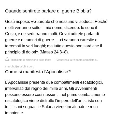
Quando sentirete parlare di guerre Bibbia?
Gesù rispose: «Guardate che nessuno vi seduca. Poiché
molti verranno sotto il mio nome, dicendo: Io sono il
Cristo, e ne sedurranno molti. Or voi udirete parlar di
guerre e di rumori di guerre … ci saranno carestie e
terremoti in vari luoghi; ma tutto questo non sarà che il
principio di dolori» (Matteo 24:3–8).
Richiesta di rimozione della fonte
|
Visualizza la risposta completa su
churchofjesuschrist.org
Come si manifesta l'Apocalisse?
L'Apocalisse presenta due combattimenti escatologici,
intervallati dal regno dei mille anni. Gli avvenimenti
possono essere così riassunti: nel primo combattimento
escatologico viene distrutto l'impero dell'anticristo con
tutti i suoi seguaci e Satana viene incatenato e reso
impotente.