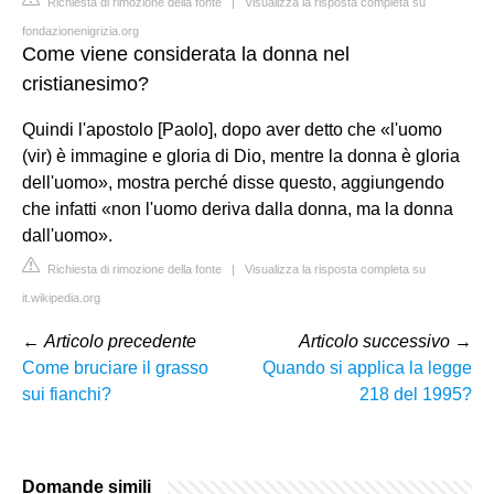
Richiesta di rimozione della fonte
|
Visualizza la risposta completa su
fondazionenigrizia.org
Come viene considerata la donna nel
cristianesimo?
Quindi l'apostolo [Paolo], dopo aver detto che «l'uomo
(vir) è immagine e gloria di Dio, mentre la donna è gloria
dell'uomo», mostra perché disse questo, aggiungendo
che infatti «non l'uomo deriva dalla donna, ma la donna
dall'uomo».
Richiesta di rimozione della fonte
|
Visualizza la risposta completa su
it.wikipedia.org
←
Articolo precedente
Articolo successivo
→
Come bruciare il grasso
Quando si applica la legge
sui fianchi?
218 del 1995?
Domande simili