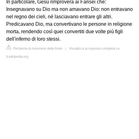
In particolare, Gesù rimprovera ai Farisei che:
Insegnavano su Dio ma non amavano Dio: non entravano
nel regno dei cieli, né lasciavano entrare gli altri.
Predicavano Dio, ma convertivano le persone in religione
morta, rendendo così quei convertiti due volte più figli
dell'inferno di loro stessi.
Richiesta di rimozione della fonte
|
Visualizza la risposta completa su
it.wikipedia.org