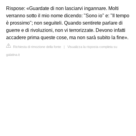
Rispose: «Guardate di non lasciarvi ingannare. Molti
verranno sotto il mio nome dicendo: "Sono io" e: "Il tempo
è prossimo"; non seguiteli. Quando sentirete parlare di
guerre e di rivoluzioni, non vi terrorizzate. Devono infatti
accadere prima queste cose, ma non sarà subito la fine».
Richiesta di rimozione della fonte
|
Visualizza la risposta completa su
galatina.it