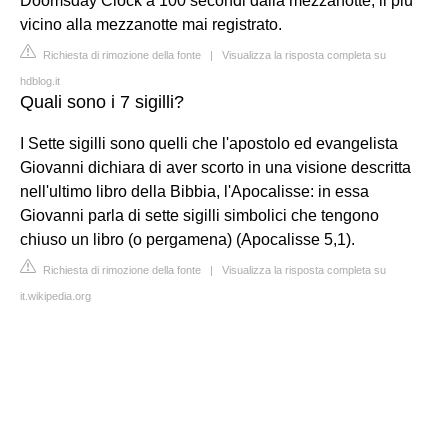
Doomsday Clock a 100 secondi dalla mezzanotte, il più
vicino alla mezzanotte mai registrato.
Richiesta di rimozione della fonte
|
Visualizza la risposta completa su
hdblog.it
Quali sono i 7 sigilli?
I Sette sigilli sono quelli che l'apostolo ed evangelista
Giovanni dichiara di aver scorto in una visione descritta
nell'ultimo libro della Bibbia, l'Apocalisse: in essa
Giovanni parla di sette sigilli simbolici che tengono
chiuso un libro (o pergamena) (Apocalisse 5,1).
Richiesta di rimozione della fonte
|
Visualizza la risposta completa su
it.wikipedia.org