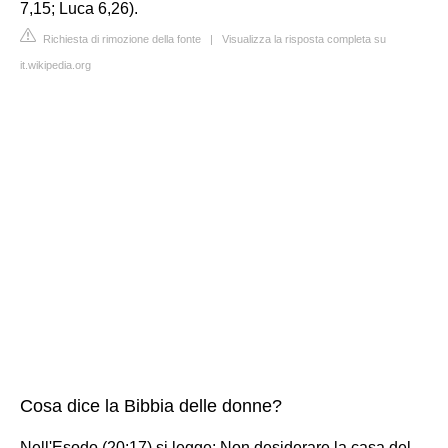
7,15; Luca 6,26).
Richiesta di rimozione della fonte
|
Visualizza la risposta completa su
it.wikipedia.org
Cosa dice la Bibbia delle donne?
Nell'Esodo (20:17) si legge: Non desiderare la casa del