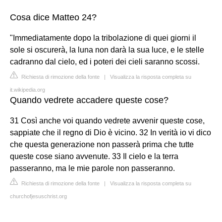
Cosa dice Matteo 24?
"Immediatamente dopo la tribolazione di quei giorni il
sole si oscurerà, la luna non darà la sua luce, e le stelle
cadranno dal cielo, ed i poteri dei cieli saranno scossi.
Richiesta di rimozione della fonte
|
Visualizza la risposta completa su
it.wikipedia.org
Quando vedrete accadere queste cose?
31 Così anche voi quando vedrete avvenir queste cose,
sappiate che il regno di Dio è vicino. 32 In verità io vi dico
che questa generazione non passerà prima che tutte
queste cose siano avvenute. 33 Il cielo e la terra
passeranno, ma le mie parole non passeranno.
Richiesta di rimozione della fonte
|
Visualizza la risposta completa su
churchofjesuschrist.org