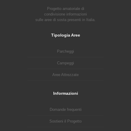
Progetto amatoriale di
condivisione informazioni
sulle aree di sosta presenti in Italia.
Tipologia Aree
Parcheggi
Campeggi
Aree Attrezzate
Informazioni
Domande frequenti
Sostieni il Progetto