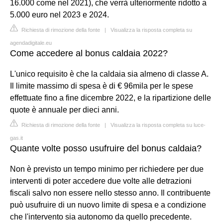
16.000 come nel 2021), che verrà ulteriormente ridotto a
5.000 euro nel 2023 e 2024.
Richiesta di rimozione della fonte
|
Visualizza la risposta completa su
agendadigitale.eu
Come accedere al bonus caldaia 2022?
L'unico requisito è che la caldaia sia almeno di classe A.
Il limite massimo di spesa è di € 96mila per le spese
effettuate fino a fine dicembre 2022, e la ripartizione delle
quote è annuale per dieci anni.
Richiesta di rimozione della fonte
|
Visualizza la risposta completa su luce-
gas.it
Quante volte posso usufruire del bonus caldaia?
Non è previsto un tempo minimo per richiedere per due
interventi di poter accedere due volte alle detrazioni
fiscali salvo non essere nello stesso anno. Il contribuente
può usufruire di un nuovo limite di spesa e a condizione
che l'intervento sia autonomo da quello precedente.