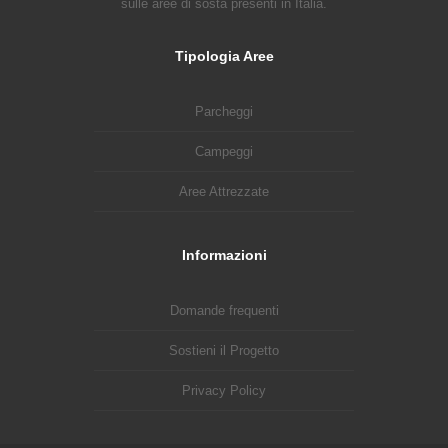
sulle aree di sosta presenti in Italia.
Tipologia Aree
Parcheggi
Campeggi
Aree Attrezzate
Informazioni
Domande frequenti
Sostieni il Progetto
Privacy Policy