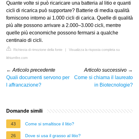
Quante volte si può ricaricare una batteria al litio e quanti
cicli di ricarica può supportare? Batterie di media qualità
forniscono intorno ai 1.000 cicli di carica. Quelle di qualità
più alte possono arrivare a 2.000–3.000 cicli, mentre
quelle più economiche possono fermarsi a qualche
centinaio di cicli.
Richiesta di rimozione della fonte
|
Visualizza la risposta completa su
lithiumfire.com
←
Articolo precedente
Articolo successivo
→
Quali documenti servono per
Come si chiama il laureato
l affrancazione?
in Biotecnologie?
Domande simili
43
Come si smaltisce il litio?
26
Dove si usa il grasso al litio?