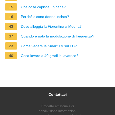
15
Che cosa capisce un cane?
16
Perché dicono donne incinta?
43
Dove alloggia la Fiorentina a Moena?
37
Quando è nata la modulazione di frequenza?
23
Come vedere la Smart TV sul PC?
40
Cosa lavare a 40 gradi in lavatrice?
Contattaci
Progetto amatoriale di
condivisione informazioni