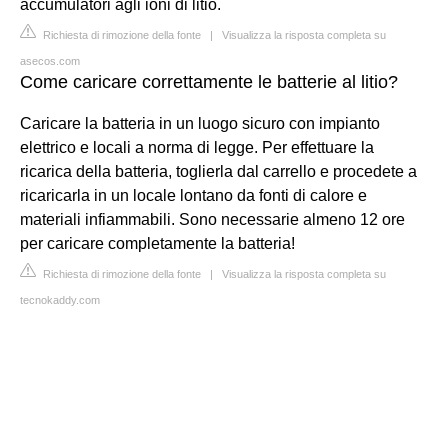
accumulatori agli ioni di litio.
Richiesta di rimozione della fonte
|
Visualizza la risposta completa su
asecos.com
Come caricare correttamente le batterie al litio?
Caricare la batteria in un luogo sicuro con impianto
elettrico e locali a norma di legge. Per effettuare la
ricarica della batteria, toglierla dal carrello e procedete a
ricaricarla in un locale lontano da fonti di calore e
materiali infiammabili. Sono necessarie almeno 12 ore
per caricare completamente la batteria!
Richiesta di rimozione della fonte
|
Visualizza la risposta completa su
tecnokaddy.com