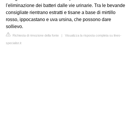
l'eliminazione dei batteri dalle vie urinarie. Tra le bevande
consigliate rientrano estratti e tisane a base di mirtillo
rosso, ippocastano e uva ursina, che possono dare
sollievo.
Richiesta di rimozione della fonte
|
Visualizza la risposta completa su lines-
specialist.it