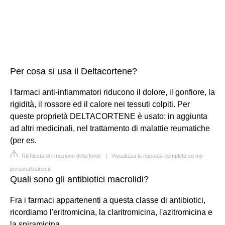
Per cosa si usa il Deltacortene?
I farmaci anti-infiammatori riducono il dolore, il gonfiore, la
rigidità, il rossore ed il calore nei tessuti colpiti. Per
queste proprietà DELTACORTENE è usato: in aggiunta
ad altri medicinali, nel trattamento di malattie reumatiche
(per es.
Richiesta di rimozione della fonte
|
Visualizza la risposta completa su my-
personaltrainer.it
Quali sono gli antibiotici macrolidi?
Fra i farmaci appartenenti a questa classe di antibiotici,
ricordiamo l'eritromicina, la claritromicina, l'azitromicina e
la spiramicina.