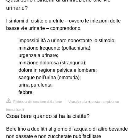
urinarie?
I sintomi di cistite e uretrite – ovvero le infezioni delle
basse vie urinarie – comprendono:
impossibilità a urinare nonostante lo stimolo;
minzione frequente (pollachiuria);
urgenza a urinare;
minzione dolorosa (stranguria);
dolore in regione pelvica e lombare;
sangue nell'urina (ematuria);
urina purulenta;
febbre.
Richiesta di rimozione della fonte
|
Visualizza la risposta completa su
humanitas.it
Cosa bere quando si ha la cistite?
Bere fino a due litri al giorno di acqua o di altre bevande
non gassate e non zuccherate può facilitare