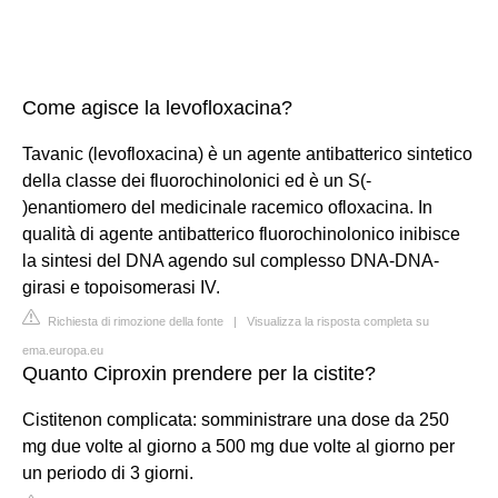
Come agisce la levofloxacina?
Tavanic (levofloxacina) è un agente antibatterico sintetico
della classe dei fluorochinolonici ed è un S(-
)enantiomero del medicinale racemico ofloxacina. In
qualità di agente antibatterico fluorochinolonico inibisce
la sintesi del DNA agendo sul complesso DNA-DNA-
girasi e topoisomerasi IV.
Richiesta di rimozione della fonte
|
Visualizza la risposta completa su
ema.europa.eu
Quanto Ciproxin prendere per la cistite?
Cistitenon complicata: somministrare una dose da 250
mg due volte al giorno a 500 mg due volte al giorno per
un periodo di 3 giorni.