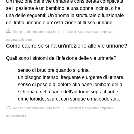
Un'infezione delle vie urinarie è considerata complicata
se il paziente è un bambino, è una donna incinta, o ha
una delle seguenti: Un'anomalia strutturale o funzionale
del tratto urinario e un' ostruzione al flusso urinario.
Richiesta di rimozione della fonte
|
Visualizza la risposta completa su
msdmanuals.com
Come capire se si ha un'infezione alle vie urinarie?
Quali sono i sintomi dell'Infezione delle vie urinarie?
senso di bruciore quando si urina.
un bisogno intenso, frequente e urgente di urinare.
senso di peso o di dolore alla parte lombare della
schiena o nella parte dell'addome sopra il pube.
urine torbide, scure, con sangue o maleodoranti.
Richiesta di rimozione della fonte
|
Visualizza la risposta completa su
materdomini.it