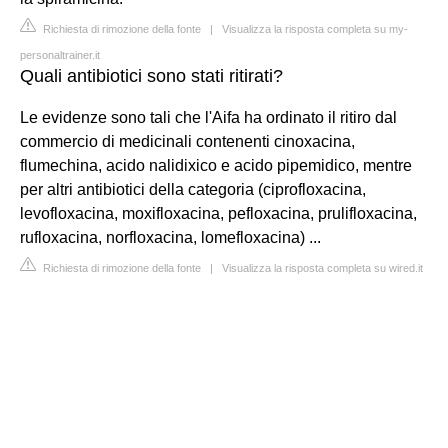
Richiesta di rimozione della fonte
|
Visualizza la risposta completa su my-
personaltrainer.it
Quali antibiotici sono stati ritirati?
Le evidenze sono tali che l'Aifa ha ordinato il ritiro dal
commercio di medicinali contenenti cinoxacina,
flumechina, acido nalidixico e acido pipemidico, mentre
per altri antibiotici della categoria (ciprofloxacina,
levofloxacina, moxifloxacina, pefloxacina, prulifloxacina,
rufloxacina, norfloxacina, lomefloxacina) ...
Richiesta di rimozione della fonte
|
Visualizza la risposta completa su wired.it