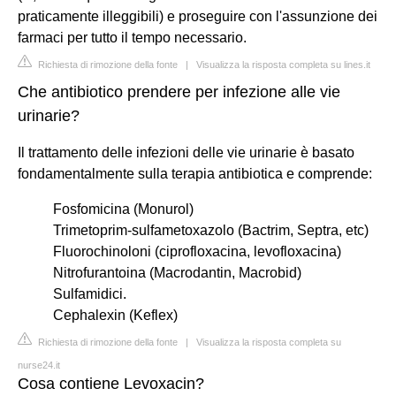
praticamente illeggibili) e proseguire con l'assunzione dei
farmaci per tutto il tempo necessario.
Richiesta di rimozione della fonte
|
Visualizza la risposta completa su lines.it
Che antibiotico prendere per infezione alle vie
urinarie?
Il trattamento delle infezioni delle vie urinarie è basato
fondamentalmente sulla terapia antibiotica e comprende:
Fosfomicina (Monurol)
Trimetoprim-sulfametoxazolo (Bactrim, Septra, etc)
Fluorochinoloni (ciprofloxacina, levofloxacina)
Nitrofurantoina (Macrodantin, Macrobid)
Sulfamidici.
Cephalexin (Keflex)
Richiesta di rimozione della fonte
|
Visualizza la risposta completa su
nurse24.it
Cosa contiene Levoxacin?