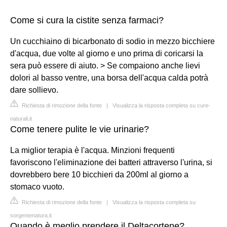
Come si cura la cistite senza farmaci?
Un cucchiaino di bicarbonato di sodio in mezzo bicchiere
d'acqua, due volte al giorno e uno prima di coricarsi la
sera può essere di aiuto. > Se compaiono anche lievi
dolori al basso ventre, una borsa dell'acqua calda potrà
dare sollievo.
Richiesta di rimozione della fonte
|
Visualizza la risposta completa su cure-
naturali.it
Come tenere pulite le vie urinarie?
La miglior terapia è l'acqua. Minzioni frequenti
favoriscono l'eliminazione dei batteri attraverso l'urina, si
dovrebbero bere 10 bicchieri da 200ml al giorno a
stomaco vuoto.
Richiesta di rimozione della fonte
|
Visualizza la risposta completa su
sorgentenatura.it
Quando è meglio prendere il Deltacortene?