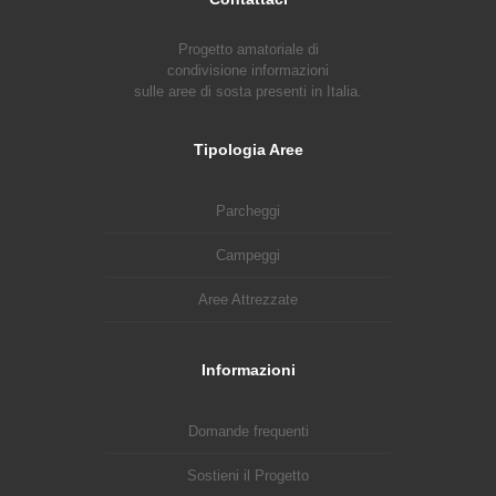
Progetto amatoriale di
condivisione informazioni
sulle aree di sosta presenti in Italia.
Tipologia Aree
Parcheggi
Campeggi
Aree Attrezzate
Informazioni
Domande frequenti
Sostieni il Progetto