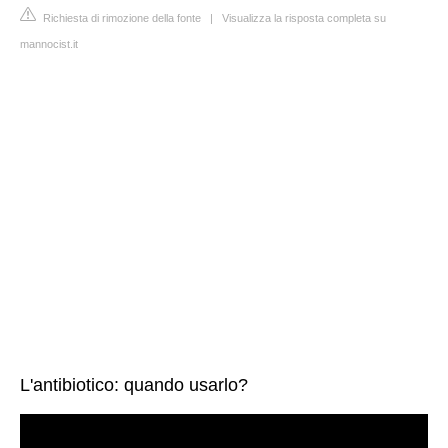
Richiesta di rimozione della fonte
|
Visualizza la risposta completa su
mannocist.it
L'antibiotico: quando usarlo?