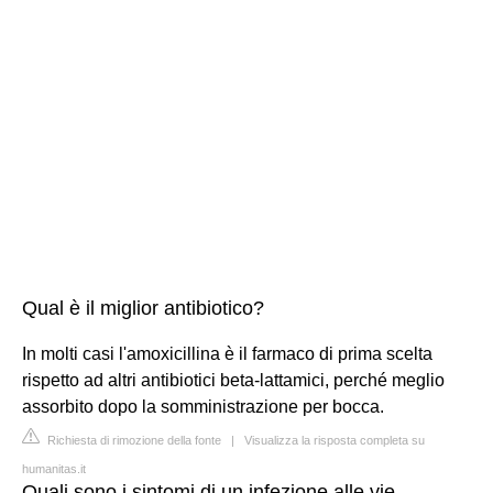
Qual è il miglior antibiotico?
In molti casi l'amoxicillina è il farmaco di prima scelta
rispetto ad altri antibiotici beta-lattamici, perché meglio
assorbito dopo la somministrazione per bocca.
Richiesta di rimozione della fonte
|
Visualizza la risposta completa su
humanitas.it
Quali sono i sintomi di un infezione alle vie