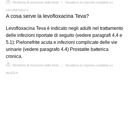
Richiesta di rimozione della fonte
|
Visualizza la risposta completa su
cercafarmaco.it
A cosa serve la levofloxacina Teva?
Levofloxacina Teva è indicato negli adulti nel trattamento
delle infezioni riportate di seguito (vedere paragrafi 4.4 e
5.1): Pielonefrite acuta e infezioni complicate delle vie
urinarie (vedere paragrafo 4.4) Prostatite batterica
cronica.
Richiesta di rimozione della fonte
|
Visualizza la risposta completa su
dica33.it