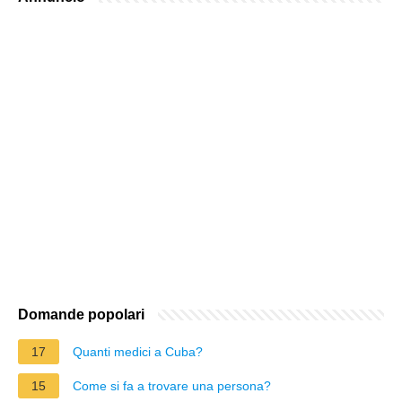
Domande popolari
17
Quanti medici a Cuba?
15
Come si fa a trovare una persona?