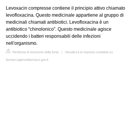
Levoxacin compresse contiene il principio attivo chiamato
levofloxacina. Questo medicinale appartiene al gruppo di
medicinali chiamati antibiotici. Levofloxacina è un
antibiotico “chinolonico”. Questo medicinale agisce
uccidendo i batteri responsabili delle infezioni
nell'organismo.
Richiesta di rimozione della fonte
|
Visualizza la risposta completa su
farmaci.agenziafarmaco.gov.it