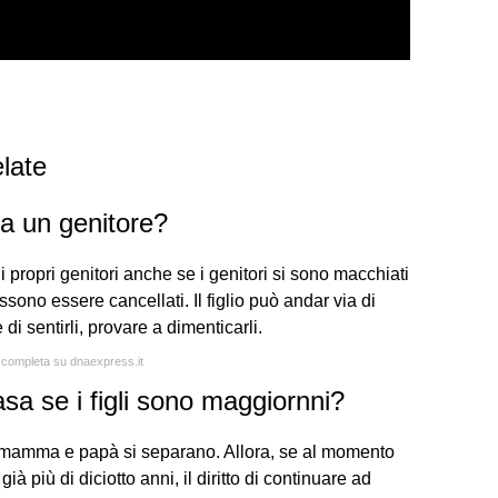
late
a un genitore?
propri genitori anche se i genitori si sono macchiati
ssono essere cancellati. Il figlio può andar via di
 di sentirli, provare a dimenticarli.
a completa su dnaexpress.it
 casa se i figli sono maggiornni?
o mamma e papà si separano. Allora, se al momento
ià più di diciotto anni, il diritto di continuare ad