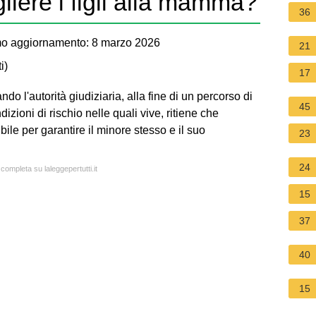
iere i figli alla mamma?
36
o aggiornamento: 8 marzo 2026
21
i
)
17
o l'autorità giudiziaria, alla fine di un percorso di
45
izioni di rischio nelle quali vive, ritiene che
ile per garantire il minore stesso e il suo
23
24
 completa su laleggepertutti.it
15
37
40
15