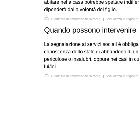
abitare nella casa potrebbe spettare indiffer
dipenderà dalla volontà del figlio.
Richiesta di rimozione della fonte
|
Visualizza la risposta
Quando possono intervenire gl
La segnalazione ai servizi sociali è obbligat
conoscenza dello stato di abbandono di un m
pericolose o insalubri, oppure nei casi in cu
lui/lei.
Richiesta di rimozione della fonte
|
Visualizza la rispost