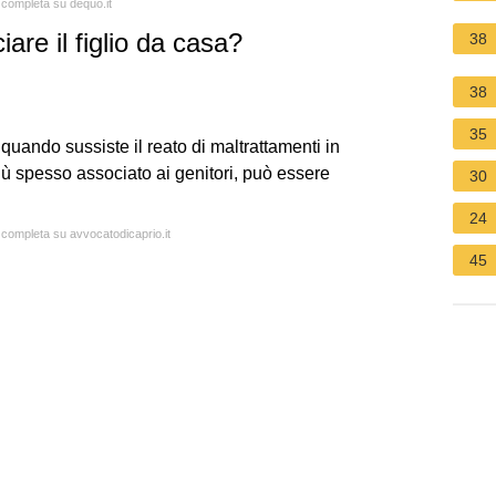
a completa su dequo.it
re il figlio da casa?
38
38
35
ando sussiste il reato di maltrattamenti in
ù spesso associato ai genitori, può essere
30
24
a completa su avvocatodicaprio.it
45