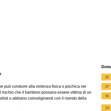
Doma
?
26
he può condurre alla violenza fisica o psichica nei
37
 il rischio che il bambino possano essere vittima di un
36
lcolisti o abbiano coinvolgimenti con il mondo della
19