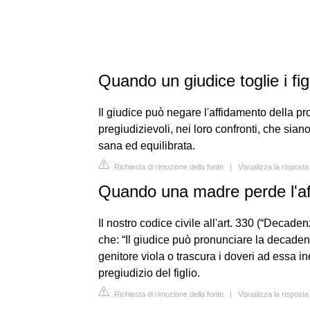
Quando un giudice toglie i fig
Il giudice può negare l'affidamento della p
pregiudizievoli, nei loro confronti, che sian
sana ed equilibrata.
Richiesta di rimozione della fonte
|
Visualizza la rispost
Quando una madre perde l'af
Il nostro codice civile all'art. 330 (“Decaden
che: “Il giudice può pronunciare la decaden
genitore viola o trascura i doveri ad essa in
pregiudizio del figlio.
Richiesta di rimozione della fonte
|
Visualizza la rispost