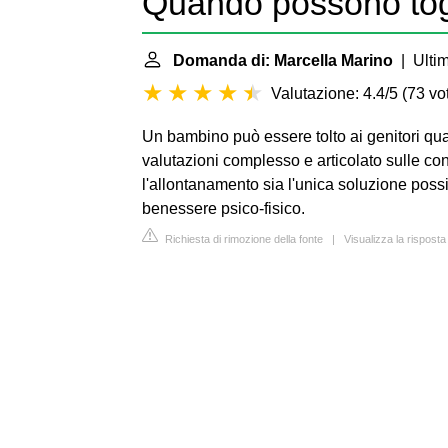
Quando possono togl
Domanda di: Marcella Marino
| Ultim
Valutazione: 4.4/5
(
73 vot
Un bambino può essere tolto ai genitori quand
valutazioni complesso e articolato sulle cond
l'allontanamento sia l'unica soluzione possib
benessere psico-fisico.
Richiesta di rimozione della fonte
|
Visualizza la risposta