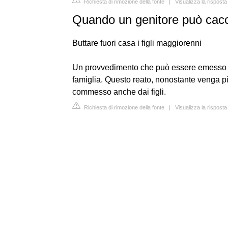
Richiesta di rimozione della fonte
|
Visualizza la rispost
Quando un genitore può caccia
Buttare fuori casa i figli maggiorenni
Un provvedimento che può essere emesso qu
famiglia. Questo reato, nonostante venga pi
commesso anche dai figli.
Richiesta di rimozione della fonte
|
Visualizza la rispost