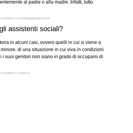
entemente al padre o alla madre. Infatti, tutto
 completa su studiolegaleritarossi.it
i assistenti sociali?
oria in alcuni casi, ovvero quelli in cui si viene a
inore, di una situazione in cui viva in condizioni
i i suoi genitori non siano in grado di occuparsi di
a completa su dequo.it