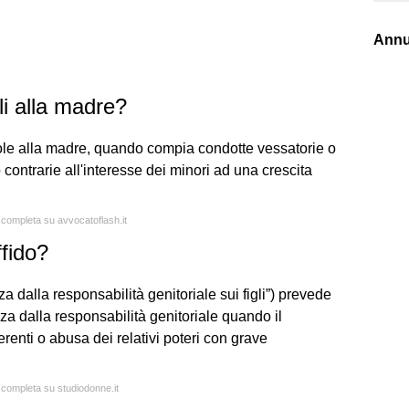
Annu
li alla madre?
role alla madre, quando compia condotte vessatorie o
o contrarie all'interesse dei minori ad una crescita
a completa su avvocatoflash.it
fido?
za dalla responsabilità genitoriale sui figli”) prevede
za dalla responsabilità genitoriale quando il
erenti o abusa dei relativi poteri con grave
a completa su studiodonne.it