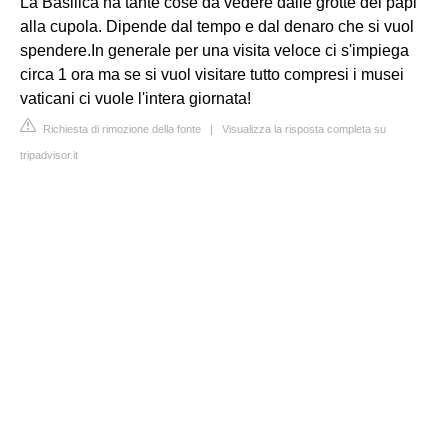
La Basilica ha tante cose da vedere dalle grotte dei papi
alla cupola. Dipende dal tempo e dal denaro che si vuol
spendere.In generale per una visita veloce ci s'impiega
circa 1 ora ma se si vuol visitare tutto compresi i musei
vaticani ci vuole l'intera giornata!
Richiesta di rimozione della fonte
|
Visualizza la risposta completa su
tripadvisor.it