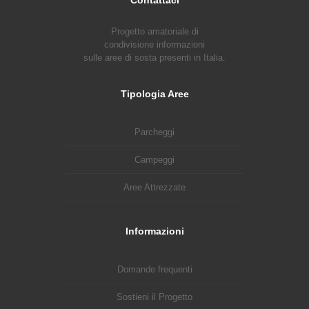
Progetto amatoriale di
condivisione informazioni
sulle aree di sosta presenti in Italia.
Tipologia Aree
Parcheggi
Campeggi
Aree Attrezzate
Informazioni
Domande frequenti
Sostieni il Progetto