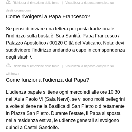
Richiesta di rimozione della fonte
|
Visualizza la risposta completa su
destinoroma.com
Come rivolgersi a Papa Francesco?
Se pensi di inviare una lettera per posta tradizionale,
l'indirizzo sulla busta è: Sua Santità, Papa Francesco /
Palazzo Apostolico / 00120 Città del Vaticano. Nota: devi
suddividere l'indirizzo andando a capo in corrispondenza
degli slash /.
Richiesta di rimozione della fonte
|
Visualizza la risposta completa su
wikihow.it
Come funziona l'udienza dal Papa?
L'udienza papale si tiene ogni mercoledì alle ore 10.30
nell'Aula Paolo VI (Sala Nervi), se vi sono molti pellegrini
a volte si tiene nella Basilica di San Pietro o direttamente
in Piazza San Pietro. Durante l'estate, il Papa si sposta
nella residenza estiva, le udienze generali si svolgono
quindi a Castel Gandolfo.