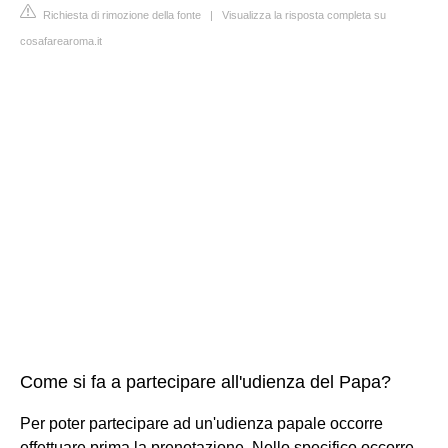
Richiesta di rimozione della fonte
|
Visualizza la risposta completa su
cosafarearoma.it
Come si fa a partecipare all'udienza del Papa?
Per poter partecipare ad un'udienza papale occorre
effettuare prima la prenotazione. Nello specifico occorre