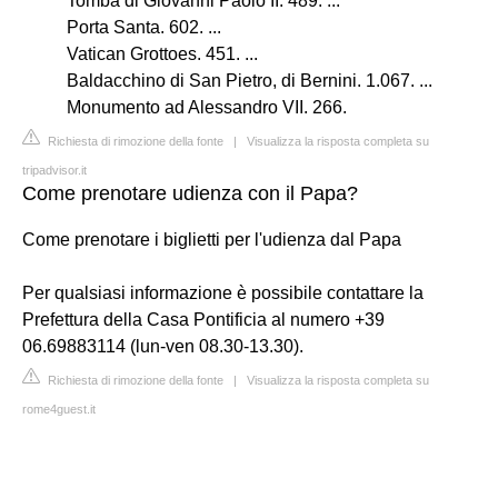
Tomba di Giovanni Paolo II. 489. ...
Porta Santa. 602. ...
Vatican Grottoes. 451. ...
Baldacchino di San Pietro, di Bernini. 1.067. ...
Monumento ad Alessandro VII. 266.
Richiesta di rimozione della fonte
|
Visualizza la risposta completa su
tripadvisor.it
Come prenotare udienza con il Papa?
Come prenotare i biglietti per l'udienza dal Papa
Per qualsiasi informazione è possibile contattare la
Prefettura della Casa Pontificia al numero +39
06.69883114 (lun-ven 08.30-13.30).
Richiesta di rimozione della fonte
|
Visualizza la risposta completa su
rome4guest.it