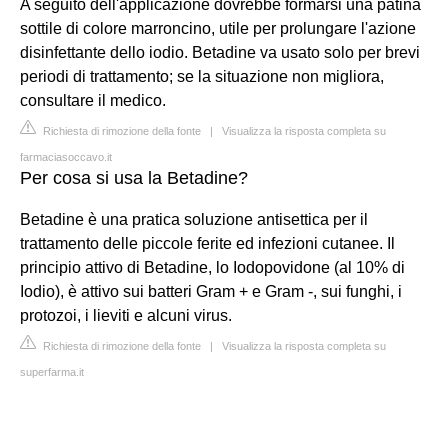
A seguito dell'applicazione dovrebbe formarsi una patina
sottile di colore marroncino, utile per prolungare l'azione
disinfettante dello iodio. Betadine va usato solo per brevi
periodi di trattamento; se la situazione non migliora,
consultare il medico.
Richiesta di rimozione della fonte
|
Visualizza la risposta completa su
farmaciasoccavo.it
Per cosa si usa la Betadine?
Betadine è una pratica soluzione antisettica per il
trattamento delle piccole ferite ed infezioni cutanee. Il
principio attivo di Betadine, lo Iodopovidone (al 10% di
Iodio), è attivo sui batteri Gram + e Gram -, sui funghi, i
protozoi, i lieviti e alcuni virus.
Richiesta di rimozione della fonte
|
Visualizza la risposta completa su
superfarma.it