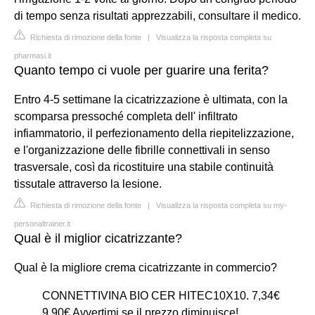
di tempo senza risultati apprezzabili, consultare il medico.
Richiesta di rimozione della fonte
|
Visualizza la risposta completa su
pharmasi.it
Quanto tempo ci vuole per guarire una ferita?
Entro 4-5 settimane la cicatrizzazione è ultimata, con la
scomparsa pressoché completa dell' infiltrato
infiammatorio, il perfezionamento della riepitelizzazione,
e l'organizzazione delle fibrille connettivali in senso
trasversale, così da ricostituire una stabile continuità
tissutale attraverso la lesione.
Richiesta di rimozione della fonte
|
Visualizza la risposta completa su my-
personaltrainer.it
Qual è il miglior cicatrizzante?
Qual è la migliore crema cicatrizzante in commercio?
CONNETTIVINA BIO CER HITEC10X10. 7,34€
9,90€ Avvertimi se il prezzo diminuisce!