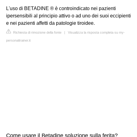
L'uso di BETADINE ® è controindicato nei pazienti
ipersensibili al principio attivo o ad uno dei suoi eccipienti
e nei pazienti affetti da patologie tiroidee.
Richiesta di rimozione della fonte
|
Visualizza la risposta completa su my-
personaltrainer.it
Come usare il Betadine soluzione sulla ferita?