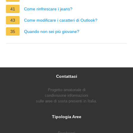
41
Come rinfrescare i jeans?
43
Come modificare i caratteri di Outlook?
35
Quando non sei più giovane?
Contattaci
Progetto amatoriale di
condivisione informazioni
sulle aree di sosta presenti in Italia.
Tipologia Aree