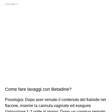
amioagio.it
Come fare lavaggi con Betadine?
Posologia: Dopo aver versato il contenuto del fialoide nel
flacone, inserire la cannula vaginale ed eseguire
l'irrigazione 1-2 volte al giorno. Dopo un congruo periodo