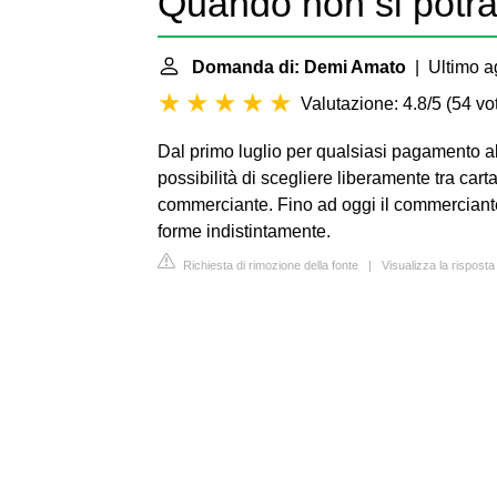
Quando non si potra
Domanda di: Demi Amato
| Ultimo a
Valutazione: 4.8/5
(
54 vot
Dal primo luglio per qualsiasi pagamento al
possibilità di scegliere liberamente tra car
commerciante. Fino ad oggi il commerciante
forme indistintamente.
Richiesta di rimozione della fonte
|
Visualizza la risposta