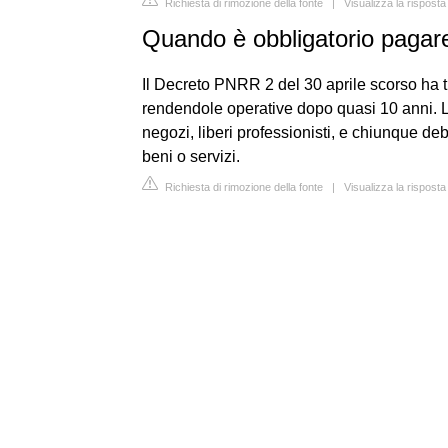
Richiesta di rimozione della fonte
|
Visualizza la risposta
Quando è obbligatorio pagar
Il Decreto PNRR 2 del 30 aprile scorso ha t
rendendole operative dopo quasi 10 anni. L'
negozi, liberi professionisti, e chiunque d
beni o servizi.
Richiesta di rimozione della fonte
|
Visualizza la risposta