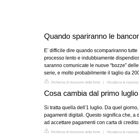
Quando spariranno le banco
E' difficile dire quando scompariranno tutte
processo lento e indubbiamente dispendioso
saranno comunicate le nuove “bozze” delle
serie, e molto probabilmente il taglio da 200
Richiesta di rimozione della fonte
|
Visualizza la rispost
Cosa cambia dal primo luglio
Si tratta quella dell'1 luglio. Da quel giorno,
pagamenti digitali. Questo significa che, a
ad accettare pagamenti con carta di credito
Richiesta di rimozione della fonte
|
Visualizza la risposta