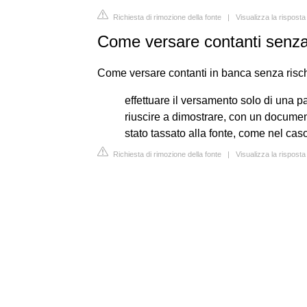
Richiesta di rimozione della fonte
|
Visualizza la rispost
Come versare contanti senza
Come versare contanti in banca senza risc
effettuare il versamento solo di una p
riuscire a dimostrare, con un document
stato tassato alla fonte, come nel cas
Richiesta di rimozione della fonte
|
Visualizza la risposta