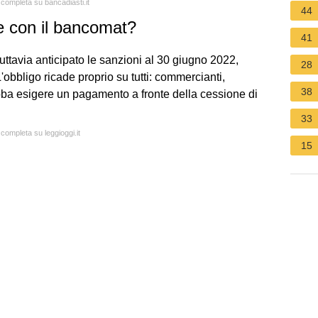
 completa su bancadiasti.it
44
e con il bancomat?
41
uttavia anticipato le sanzioni al 30 giugno 2022,
28
obbligo ricade proprio su tutti: commercianti,
38
ebba esigere un pagamento a fronte della cessione di
33
 completa su leggioggi.it
15