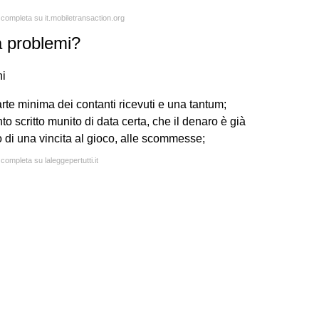
a completa su it.mobiletransaction.org
 problemi?
hi
arte minima dei contanti ricevuti e una tantum;
o scritto munito di data certa, che il denaro è già
o di una vincita al gioco, alle scommesse;
 completa su laleggepertutti.it