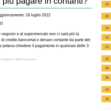
 più pagare in contanti?
33
ggiornamento: 18 luglio 2022
45
i
)
16
 negozio o al supermercato non ci sarà più la
33
ta di credito bancomat o denaro contante da parte del
 poteva chiedere il pagamento in qualsiasi delle 3
23
43
 completa su ilfattovesuviano.it
40
36
44
34