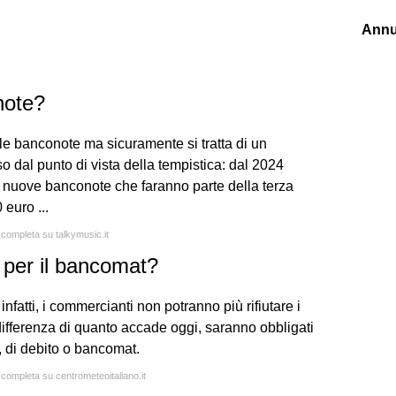
Annu
note?
 le banconote ma sicuramente si tratta di un
 dal punto di vista della tempistica: dal 2024
 nuove banconote che faranno parte della terza
 euro ...
a completa su talkymusic.it
 per il bancomat?
 infatti, i commercianti non potranno più rifiutare i
 differenza di quanto accade oggi, saranno obbligati
, di debito o bancomat.
 completa su centrometeoitaliano.it