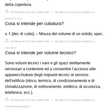
della copertura.
Richiesta di rimozione della fonte
|
Visualizza la risposta completa su
provincia.rm.it
Cosa si intende per cubatura?
s. f. [der. di cubo]. – Misura del volume di un solido, spec.
Richiesta di rimozione della fonte
|
Visualizza la risposta completa su
treccani.it
Cosa si intende per volume tecnico?
Sono volumi tecnici i vani e gli spazi strettamente
necessari a contenere ed a consentire l'accesso alle
apparecchiature degli impianti tecnici al servizio
dell'edificio (idrico, termico, di condizionamento e di
climatizzazione, di sollevamento, elettrico, di sicurezza,
telefonico, ecc.).
Richiesta di rimozione della fonte
|
Visualizza la risposta completa su
studiotecnicopagliai.it