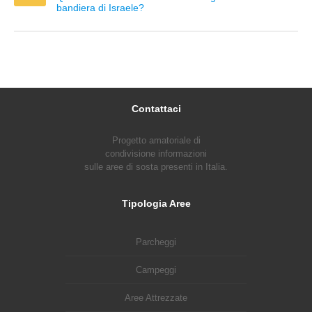
bandiera di Israele?
Contattaci
Progetto amatoriale di
condivisione informazioni
sulle aree di sosta presenti in Italia.
Tipologia Aree
Parcheggi
Campeggi
Aree Attrezzate