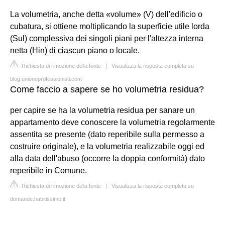
La volumetria, anche detta «volume» (V) dell'edificio o
cubatura, si ottiene moltiplicando la superficie utile lorda
(Sul) complessiva dei singoli piani per l'altezza interna
netta (Hin) di ciascun piano o locale.
Richiesta di rimozione della fonte
|
Visualizza la risposta completa su
blog.unioneprofessionisti.com
Come faccio a sapere se ho volumetria residua?
per capire se ha la volumetria residua per sanare un
appartamento deve conoscere la volumetria regolarmente
assentita se presente (dato reperibile sulla permesso a
costruire originale), e la volumetria realizzabile oggi ed
alla data dell'abuso (occorre la doppia conformità) dato
reperibile in Comune.
Richiesta di rimozione della fonte
|
Visualizza la risposta completa su
domande.habitissimo.it