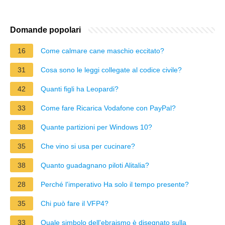
Domande popolari
16
Come calmare cane maschio eccitato?
31
Cosa sono le leggi collegate al codice civile?
42
Quanti figli ha Leopardi?
33
Come fare Ricarica Vodafone con PayPal?
38
Quante partizioni per Windows 10?
35
Che vino si usa per cucinare?
38
Quanto guadagnano piloti Alitalia?
28
Perché l'imperativo Ha solo il tempo presente?
35
Chi può fare il VFP4?
33
Quale simbolo dell'ebraismo è disegnato sulla