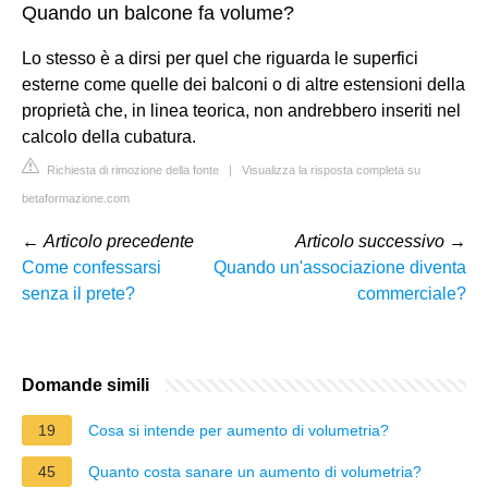
Quando un balcone fa volume?
Lo stesso è a dirsi per quel che riguarda le superfici
esterne come quelle dei balconi o di altre estensioni della
proprietà che, in linea teorica, non andrebbero inseriti nel
calcolo della cubatura.
Richiesta di rimozione della fonte
|
Visualizza la risposta completa su
betaformazione.com
←
Articolo precedente
Articolo successivo
→
Come confessarsi
Quando un'associazione diventa
senza il prete?
commerciale?
Domande simili
19
Cosa si intende per aumento di volumetria?
45
Quanto costa sanare un aumento di volumetria?