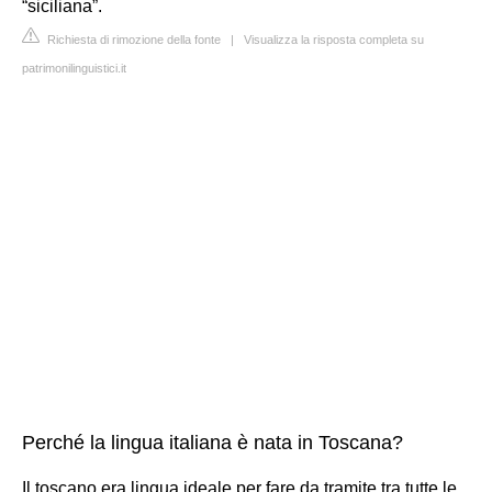
“siciliana”.
Richiesta di rimozione della fonte
|
Visualizza la risposta completa su
patrimonilinguistici.it
Perché la lingua italiana è nata in Toscana?
Il toscano era lingua ideale per fare da tramite tra tutte le