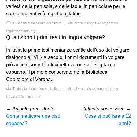
varietà della penisola, e delle isole, in particolare per la
sua conservatività rispetto al latino.
Richiesta di rimozione della fonte
|
Visualizza la risposta completa su
linguisticamente.org
Quali sono i primi testi in lingua volgare?
In Italia le prime testimonianze scritte dell'uso del volgare
risalgono all'VIII-IX secolo. I primi documenti in volgare
più antichi sono l'”Indovinello veronese” e il placito
capuano. Il primo è conservato nella Biblioteca
Capitolare di Verona.
Richiesta di rimozione della fonte
|
Visualizza la risposta completa su
impariamoinsieme.com
←
Articolo precedente
Articolo successivo
→
Come medicare una cisti
Cosa si può fare a 12
sebacea?
anni?