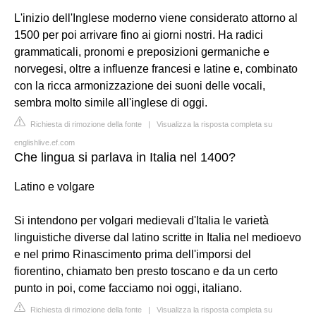
L'inizio dell'Inglese moderno viene considerato attorno al
1500 per poi arrivare fino ai giorni nostri. Ha radici
grammaticali, pronomi e preposizioni germaniche e
norvegesi, oltre a influenze francesi e latine e, combinato
con la ricca armonizzazione dei suoni delle vocali,
sembra molto simile all'inglese di oggi.
Richiesta di rimozione della fonte
|
Visualizza la risposta completa su
englishlive.ef.com
Che lingua si parlava in Italia nel 1400?
Latino e volgare
Si intendono per volgari medievali d'Italia le varietà
linguistiche diverse dal latino scritte in Italia nel medioevo
e nel primo Rinascimento prima dell'imporsi del
fiorentino, chiamato ben presto toscano e da un certo
punto in poi, come facciamo noi oggi, italiano.
Richiesta di rimozione della fonte
|
Visualizza la risposta completa su