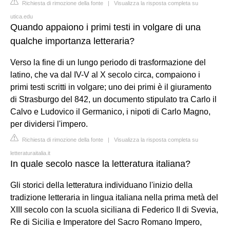
Richiesta di rimozione della fonte
|
Visualizza la risposta completa su
utica.edu
Quando appaiono i primi testi in volgare di una
qualche importanza letteraria?
Verso la fine di un lungo periodo di trasformazione del
latino, che va dal IV-V al X secolo circa, compaiono i
primi testi scritti in volgare; uno dei primi è il giuramento
di Strasburgo del 842, un documento stipulato tra Carlo il
Calvo e Ludovico il Germanico, i nipoti di Carlo Magno,
per dividersi l'impero.
Richiesta di rimozione della fonte
|
Visualizza la risposta completa su
letteraturaitalia.it
In quale secolo nasce la letteratura italiana?
Gli storici della letteratura individuano l'inizio della
tradizione letteraria in lingua italiana nella prima metà del
XIII secolo con la scuola siciliana di Federico II di Svevia,
Re di Sicilia e Imperatore del Sacro Romano Impero,