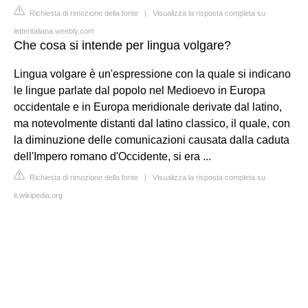
Richiesta di rimozione della fonte
|
Visualizza la risposta completa su
letteritaliana.weebly.com
Che cosa si intende per lingua volgare?
Lingua volgare è un'espressione con la quale si indicano
le lingue parlate dal popolo nel Medioevo in Europa
occidentale e in Europa meridionale derivate dal latino,
ma notevolmente distanti dal latino classico, il quale, con
la diminuzione delle comunicazioni causata dalla caduta
dell'Impero romano d'Occidente, si era ...
Richiesta di rimozione della fonte
|
Visualizza la risposta completa su
it.wikipedia.org