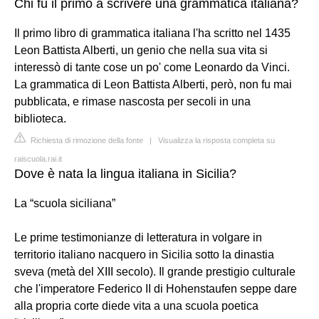
Chi fu il primo a scrivere una grammatica italiana?
Il primo libro di grammatica italiana l'ha scritto nel 1435
Leon Battista Alberti, un genio che nella sua vita si
interessò di tante cose un po' come Leonardo da Vinci.
La grammatica di Leon Battista Alberti, però, non fu mai
pubblicata, e rimase nascosta per secoli in una
biblioteca.
Richiesta di rimozione della fonte
|
Visualizza la risposta completa su
raiscuola.rai.it
Dove è nata la lingua italiana in Sicilia?
La “scuola siciliana”
Le prime testimonianze di letteratura in volgare in
territorio italiano nacquero in Sicilia sotto la dinastia
sveva (metà del XIII secolo). Il grande prestigio culturale
che l'imperatore Federico II di Hohenstaufen seppe dare
alla propria corte diede vita a una scuola poetica