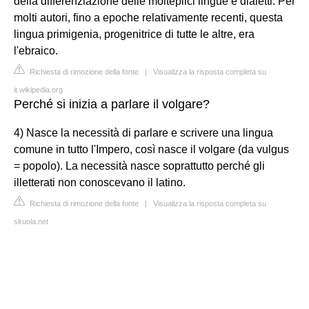
della differenziazione delle molteplici lingue e dialetti. Per
molti autori, fino a epoche relativamente recenti, questa
lingua primigenia, progenitrice di tutte le altre, era
l'ebraico.
Richiesta di rimozione della fonte
|
Visualizza la risposta completa su
it.wikipedia.org
Perché si inizia a parlare il volgare?
4) Nasce la necessità di parlare e scrivere una lingua
comune in tutto l'Impero, così nasce il volgare (da vulgus
= popolo). La necessità nasce soprattutto perché gli
illetterati non conoscevano il latino.
Richiesta di rimozione della fonte
|
Visualizza la risposta completa su
skuola.net