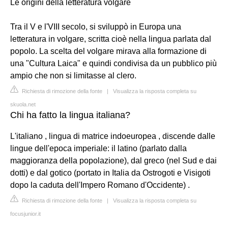
Le origini della letteratura volgare
Tra il V e l'VIII secolo, si sviluppò in Europa una
letteratura in volgare, scritta cioè nella lingua parlata dal
popolo. La scelta del volgare mirava alla formazione di
una "Cultura Laica" e quindi condivisa da un pubblico più
ampio che non si limitasse al clero.
Richiesta di rimozione della fonte
|
Visualizza la risposta completa su
skuola.net
Chi ha fatto la lingua italiana?
L'italiano , lingua di matrice indoeuropea , discende dalle
lingue dell'epoca imperiale: il latino (parlato dalla
maggioranza della popolazione), dal greco (nel Sud e dai
dotti) e dal gotico (portato in Italia da Ostrogoti e Visigoti
dopo la caduta dell'Impero Romano d'Occidente) .
Richiesta di rimozione della fonte
|
Visualizza la risposta completa su
focusjunior.it