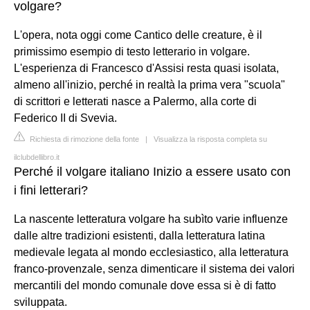
volgare?
L'opera, nota oggi come Cantico delle creature, è il
primissimo esempio di testo letterario in volgare.
L'esperienza di Francesco d'Assisi resta quasi isolata,
almeno all'inizio, perché in realtà la prima vera "scuola"
di scrittori e letterati nasce a Palermo, alla corte di
Federico II di Svevia.
Richiesta di rimozione della fonte
|
Visualizza la risposta completa su
ilclubdellibro.it
Perché il volgare italiano Inizio a essere usato con
i fini letterari?
La nascente letteratura volgare ha subìto varie influenze
dalle altre tradizioni esistenti, dalla letteratura latina
medievale legata al mondo ecclesiastico, alla letteratura
franco-provenzale, senza dimenticare il sistema dei valori
mercantili del mondo comunale dove essa si è di fatto
sviluppata.