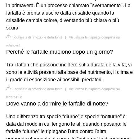
in primavera. È un processo chiamato "svernamento". La
farfalla è pronta a uscire dalla crisalide quando la
crisalide cambia colore, diventando più chiara o più
scura.
Richiesta di rimozione della fonte
|
Visualizza la risposta completa su
wikihow.it
Perché le farfalle muoiono dopo un giorno?
Tra i fattori che possono incidere sulla durata della vita, vi
sono le attività presenti alla base del nutrimento, il clima e
il grado di esposizione ai possibili predatori.
Richiesta di rimozione della fonte
|
Visualizza la risposta completa su
lettera43.it
Dove vanno a dormire le farfalle di notte?
Una differenza tra specie “diurne” e specie “notturne” è
data dal modo in cui tengono le ali quando riposano: le
farfalle “diurne” le ripiegano l'una contro l'altra
perpendicolarmente al corpo, le “notturne” le dispongono