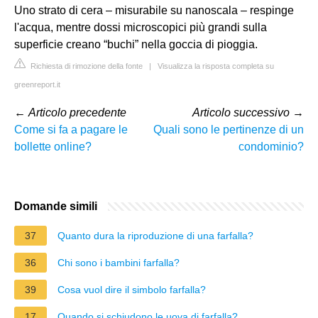
Uno strato di cera – misurabile su nanoscala – respinge
l'acqua, mentre dossi microscopici più grandi sulla
superficie creano “buchi” nella goccia di pioggia.
Richiesta di rimozione della fonte
|
Visualizza la risposta completa su
greenreport.it
←
Articolo precedente
Articolo successivo
→
Come si fa a pagare le
Quali sono le pertinenze di un
bollette online?
condominio?
Domande simili
37
Quanto dura la riproduzione di una farfalla?
36
Chi sono i bambini farfalla?
39
Cosa vuol dire il simbolo farfalla?
17
Quando si schiudono le uova di farfalla?