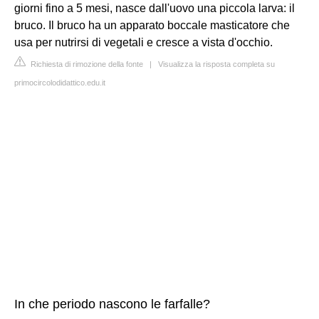
giorni fino a 5 mesi, nasce dall'uovo una piccola larva: il
bruco. Il bruco ha un apparato boccale masticatore che
usa per nutrirsi di vegetali e cresce a vista d'occhio.
Richiesta di rimozione della fonte
|
Visualizza la risposta completa su
primocircolodidattico.edu.it
In che periodo nascono le farfalle?