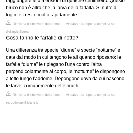
raggiungere le dimensioni di qualche centimetro. Questo
bruco non è altro che la larva della farfalla. Si nutre di
foglie e cresce molto rapidamente.
Richiesta di rimozione della fonte
|
Visualizza la risposta completa su
digilander.libero.it
Cosa fanno le farfalle di notte?
Una differenza tra specie “diurne” e specie “notturne” è
data dal modo in cui tengono le ali quando riposano: le
farfalle “diurne” le ripiegano l'una contro l'altra
perpendicolarmente al corpo, le “notturne” le dispongono
a tetto lungo l'addome. Depongono uova da cui nascono
le larve, comunemente dette bruchi.
Richiesta di rimozione della fonte
|
Visualizza la risposta completa su
parcodolomitifriulane.it