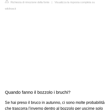
Richiesta di rimozione della fonte
|
Visualizza la risposta completa su
wikihow.it
Quando fanno il bozzolo i bruchi?
Se hai preso il bruco in autunno, ci sono molte probabilità
che trascorra l'inverno dentro al bozzolo per uscirne solo