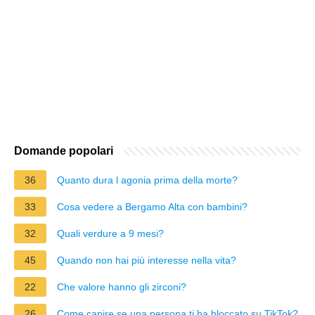
Domande popolari
36
Quanto dura l agonia prima della morte?
33
Cosa vedere a Bergamo Alta con bambini?
32
Quali verdure a 9 mesi?
45
Quando non hai più interesse nella vita?
22
Che valore hanno gli zirconi?
26
Come capire se una persona ti ha bloccato su TikTok?