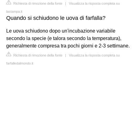
Richiesta di rimozione della fonte
|
Visualizza la risposta completa su
lastampa.it
Quando si schiudono le uova di farfalla?
Le uova schiudono dopo un'incubazione variabile
secondo la specie (e talora secondo la temperatura),
generalmente compresa tra pochi giorni e 2-3 settimane.
Richiesta di rimozione della fonte
|
Visualizza la risposta completa su
farfalledalmondo.it