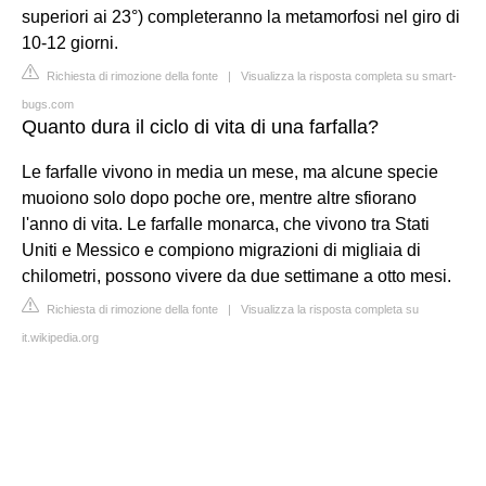
superiori ai 23°) completeranno la metamorfosi nel giro di
10-12 giorni.
Richiesta di rimozione della fonte
|
Visualizza la risposta completa su smart-
bugs.com
Quanto dura il ciclo di vita di una farfalla?
Le farfalle vivono in media un mese, ma alcune specie
muoiono solo dopo poche ore, mentre altre sfiorano
l'anno di vita. Le farfalle monarca, che vivono tra Stati
Uniti e Messico e compiono migrazioni di migliaia di
chilometri, possono vivere da due settimane a otto mesi.
Richiesta di rimozione della fonte
|
Visualizza la risposta completa su
it.wikipedia.org