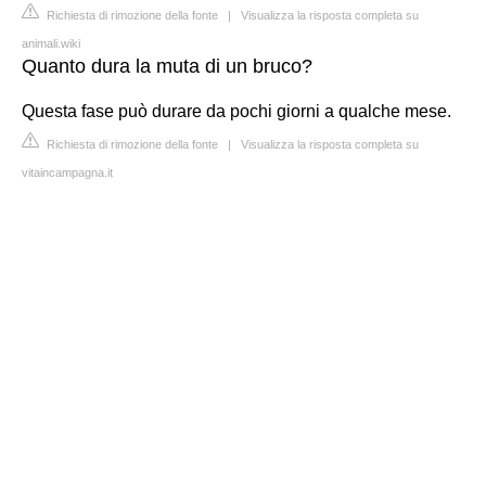
Richiesta di rimozione della fonte
|
Visualizza la risposta completa su
animali.wiki
Quanto dura la muta di un bruco?
Questa fase può durare da pochi giorni a qualche mese.
Richiesta di rimozione della fonte
|
Visualizza la risposta completa su
vitaincampagna.it