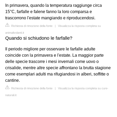
In primavera, quando la temperatura raggiunge circa
15°C, farfalle e falene fanno la loro comparsa e
trascorrono l'estate mangiando e riproducendosi.
Richiesta di rimozione della fonte
|
Visualizza la risposta completa su
animalivolanti.it
Quando si schiudono le farfalle?
Il periodo migliore per osservare le farfalle adulte
coincide con la primavera e l'estate. La maggior parte
delle specie trascorre i mesi invernali come uovo o
crisalide, mentre altre specie affrontano la brutta stagione
come esemplari adulti ma rifugiandosi in alberi, soffitte o
cantine.
Richiesta di rimozione della fonte
|
Visualizza la risposta completa su cure-
naturali.it