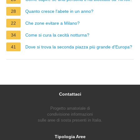
28
Quanto cresce l'abete in un anno?
22
Che zone evitare a Milano?
34
Come si cura la cecità notturna?
41
Dove si trova la seconda piazza più grande d'Europa?
Contattaci
Progetto amatoriale di
condivisione informazioni
sulle aree di sosta presenti in Italia.
Tipologia Aree