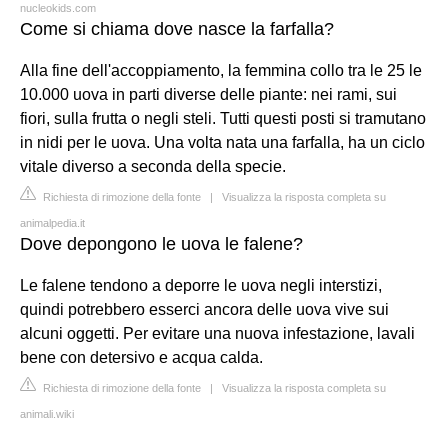
nucleokids.com
Come si chiama dove nasce la farfalla?
Alla fine dell'accoppiamento, la femmina collo tra le 25 le
10.000 uova in parti diverse delle piante: nei rami, sui
fiori, sulla frutta o negli steli. Tutti questi posti si tramutano
in nidi per le uova. Una volta nata una farfalla, ha un ciclo
vitale diverso a seconda della specie.
Richiesta di rimozione della fonte
|
Visualizza la risposta completa su
animalpedia.it
Dove depongono le uova le falene?
Le falene tendono a deporre le uova negli interstizi,
quindi potrebbero esserci ancora delle uova vive sui
alcuni oggetti. Per evitare una nuova infestazione, lavali
bene con detersivo e acqua calda.
Richiesta di rimozione della fonte
|
Visualizza la risposta completa su
animali.wiki