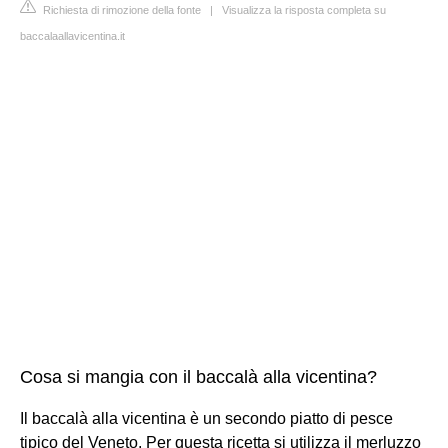
Richiesta di rimozione della fonte
|
Visualizza la risposta completa su
baccalaallavicentina.it
Cosa si mangia con il baccalà alla vicentina?
Il baccalà alla vicentina è un secondo piatto di pesce
tipico del Veneto. Per questa ricetta si utilizza il merluzzo