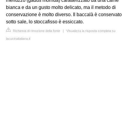
merluzzo (gadus morhua) caratterizzato da una carne
bianca e da un gusto molto delicato, ma il metodo di
conservazione è molto diverso. Il baccalà è conservato
sotto sale, lo stoccafisso è essiccato.
Richiesta di rimozione della fonte
|
Visualizza la risposta completa su
lacucinaitaliana.it