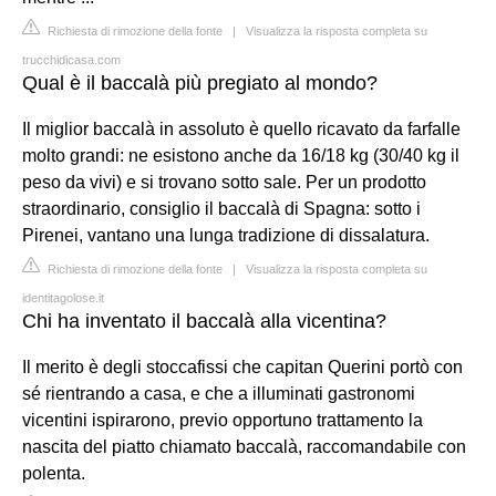
Richiesta di rimozione della fonte
|
Visualizza la risposta completa su
trucchidicasa.com
Qual è il baccalà più pregiato al mondo?
Il miglior baccalà in assoluto è quello ricavato da farfalle
molto grandi: ne esistono anche da 16/18 kg (30/40 kg il
peso da vivi) e si trovano sotto sale. Per un prodotto
straordinario, consiglio il baccalà di Spagna: sotto i
Pirenei, vantano una lunga tradizione di dissalatura.
Richiesta di rimozione della fonte
|
Visualizza la risposta completa su
identitagolose.it
Chi ha inventato il baccalà alla vicentina?
Il merito è degli stoccafissi che capitan Querini portò con
sé rientrando a casa, e che a illuminati gastronomi
vicentini ispirarono, previo opportuno trattamento la
nascita del piatto chiamato baccalà, raccomandabile con
polenta.