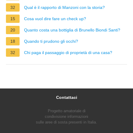
32
Qual è il rapporto di Manzoni con la storia?
15
Cosa vuol dire fare un check up?
20
Quanto costa una bottiglia di Brunello Biondi Santi?
18
Quando ti prudono gli occhi?
32
Chi paga il passaggio di proprietà di una casa?
Contattaci
Progetto amatoriale di
condivisione informazioni
sulle aree di sosta presenti in Italia.