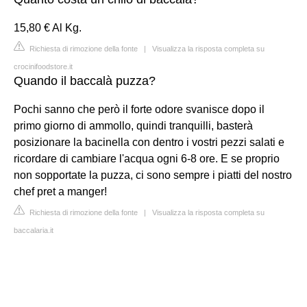
15,80 € Al Kg.
Richiesta di rimozione della fonte
|
Visualizza la risposta completa su
crocinifoodstore.it
Quando il baccalà puzza?
Pochi sanno che però il forte odore svanisce dopo il
primo giorno di ammollo, quindi tranquilli, basterà
posizionare la bacinella con dentro i vostri pezzi salati e
ricordare di cambiare l'acqua ogni 6-8 ore. E se proprio
non sopportate la puzza, ci sono sempre i piatti del nostro
chef pret a manger!
Richiesta di rimozione della fonte
|
Visualizza la risposta completa su
baccalaria.it