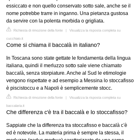
essiccato e non quello conservato sotto sale, anche se il
nome potrebbe trarre in inganno. Una pietanza gustosa
da servire con la polenta morbida o grigliata.
Richiesta di rimozione della fonte
|
Visualizza la risposta completa su
cucchiaio.it
Come si chiama il baccalà in italiano?
In Toscana sono state gettate le fondamenta della lingua
italiana, quindi il merluzzo sotto sale viene chiamato
baccalà, senza storpiature. Anche al Sud le etimologie
vengono rispettate e ad esempio a Messina lo stoccafisso
è piscistoccu e a Napoli è semplicemente stocc.
Richiesta di rimozione della fonte
|
Visualizza la risposta completa su
baccalaria.it
Che differenza c'è tra il baccalà e lo stoccafisso?
Sappiate che la differenza tra stoccafisso e baccalà c'è
ed è notevole. La materia prima è sempre la stessa, il