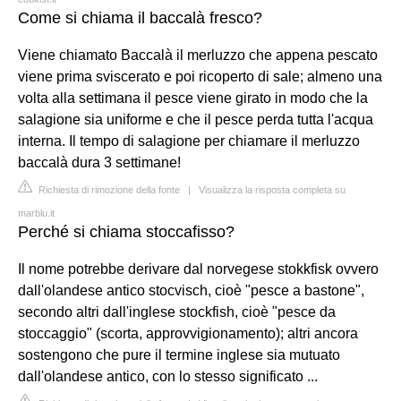
Come si chiama il baccalà fresco?
Viene chiamato Baccalà il merluzzo che appena pescato
viene prima sviscerato e poi ricoperto di sale; almeno una
volta alla settimana il pesce viene girato in modo che la
salagione sia uniforme e che il pesce perda tutta l'acqua
interna. Il tempo di salagione per chiamare il merluzzo
baccalà dura 3 settimane!
Richiesta di rimozione della fonte
|
Visualizza la risposta completa su
marblu.it
Perché si chiama stoccafisso?
Il nome potrebbe derivare dal norvegese stokkfisk ovvero
dall'olandese antico stocvisch, cioè "pesce a bastone",
secondo altri dall'inglese stockfish, cioè "pesce da
stoccaggio" (scorta, approvvigionamento); altri ancora
sostengono che pure il termine inglese sia mutuato
dall'olandese antico, con lo stesso significato ...