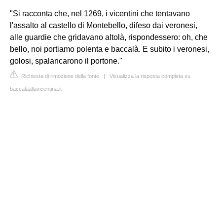
"Si racconta che, nel 1269, i vicentini che tentavano
l'assalto al castello di Montebello, difeso dai veronesi,
alle guardie che gridavano altolà, rispondessero: oh, che
bello, noi portiamo polenta e baccalà. E subito i veronesi,
golosi, spalancarono il portone."
Richiesta di rimozione della fonte
|
Visualizza la risposta completa su
baccalaallavicentina.it