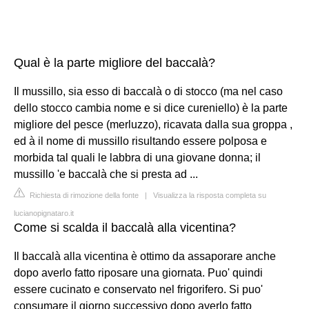
Qual è la parte migliore del baccalà?
Il mussillo, sia esso di baccalà o di stocco (ma nel caso
dello stocco cambia nome e si dice cureniello) è la parte
migliore del pesce (merluzzo), ricavata dalla sua groppa ,
ed à il nome di mussillo risultando essere polposa e
morbida tal quali le labbra di una giovane donna; il
mussillo 'e baccalà che si presta ad ...
Richiesta di rimozione della fonte
|
Visualizza la risposta completa su
lucianopignataro.it
Come si scalda il baccalà alla vicentina?
Il baccalà alla vicentina è ottimo da assaporare anche
dopo averlo fatto riposare una giornata. Puo' quindi
essere cucinato e conservato nel frigorifero. Si puo'
consumare il giorno successivo dopo averlo fatto