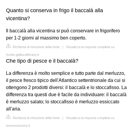
Quanto si conserva in frigo il baccalà alla
vicentina?
Il baccalà alla vicentina si può conservare in frigorifero
per 1-2 giorni al massimo ben coperto.
Richiesta di rimozione della fonte
|
Visualizza la risposta completa su
ricette.giallozafferano.it
Che tipo di pesce e il baccalà?
La differenza è molto semplice e tutto parte dal merluzzo,
il pesce fresco tipico dell'Atlantico settentrionale da cui si
ottengono 2 prodotti diversi: il baccalà e lo stoccafisso. La
differenza tra questi due è facile da individuare: il baccalà
è merluzzo salato; lo stoccafisso è merluzzo essiccato
all'aria.
Richiesta di rimozione della fonte
|
Visualizza la risposta completa su
tonnonostromo.it