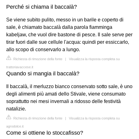
Perché si chiama il baccalà?
Se viene subito pulito, messo in un barile e coperto di
sale, è chiamato baccalà dalla parola fiamminga
kabeljaw, che vuol dire bastone di pesce. Il sale serve per
tirar fuori dalle sue cellule l'acqua: quindi per essiccarlo,
allo scopo di conservarlo a lungo.
Richiesta di rimozione della fonte
|
Visualizza la risposta completa su
trattoriavaccese.it
Quando si mangia il baccalà?
Il baccalà, il merluzzo bianco conservato sotto sale, è uno
degli alimenti più amati dello Stivale, viene consumato
soprattutto nei mesi invernali a ridosso delle festività
natalizie.
Richiesta di rimozione della fonte
|
Visualizza la risposta completa su
agrodolce.it
Come si ottiene lo stoccafisso?