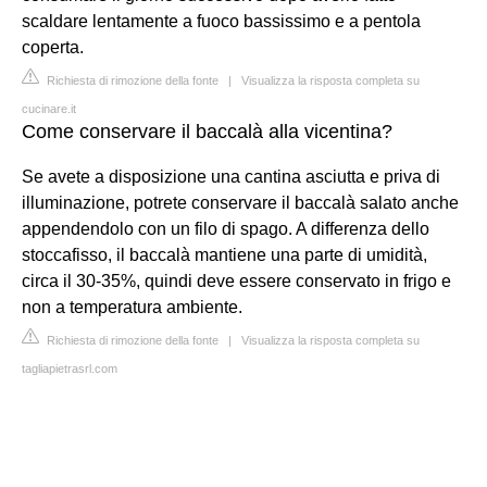
scaldare lentamente a fuoco bassissimo e a pentola
coperta.
Richiesta di rimozione della fonte
|
Visualizza la risposta completa su
cucinare.it
Come conservare il baccalà alla vicentina?
Se avete a disposizione una cantina asciutta e priva di
illuminazione, potrete conservare il baccalà salato anche
appendendolo con un filo di spago. A differenza dello
stoccafisso, il baccalà mantiene una parte di umidità,
circa il 30-35%, quindi deve essere conservato in frigo e
non a temperatura ambiente.
Richiesta di rimozione della fonte
|
Visualizza la risposta completa su
tagliapietrasrl.com