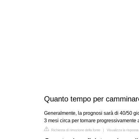
Quanto tempo per camminare 
Generalmente, la prognosi sarà di 40/50 gi
3 mesi circa per tornare progressivamente a 
Richiesta di rimozione della fonte
|
Visualizza la rispost