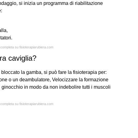
endaggio, si inizia un programma di riabilitazione
e:
lla,
tatori.
a completa su fisioterapiarubiera.com
ra caviglia?
bloccato la gamba, si può fare la fisioterapia per:
stone o un deambulatore, Velocizzare la formazione
e ginocchio in modo da non indebolire tutti i muscoli
a completa su fisioterapiarubiera.com