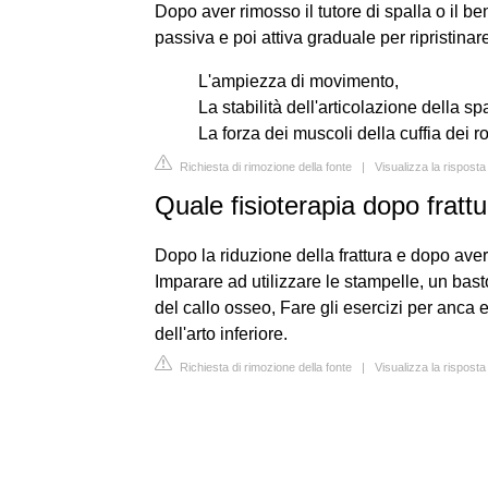
Dopo aver rimosso il tutore di spalla o il b
passiva e poi attiva graduale per ripristinar
L'ampiezza di movimento,
La stabilità dell'articolazione della spa
La forza dei muscoli della cuffia dei ro
Richiesta di rimozione della fonte
|
Visualizza la rispost
Quale fisioterapia dopo frattu
Dopo la riduzione della frattura e dopo aver 
Imparare ad utilizzare le stampelle, un ba
del callo osseo, Fare gli esercizi per anca 
dell'arto inferiore.
Richiesta di rimozione della fonte
|
Visualizza la rispost