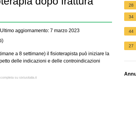
oterapia dopo frattura
28
34
Ultimo aggiornamento: 7 marzo 2023
44
i
)
27
mane a 8 settimane) il fisioterapista può iniziare la
spetto delle indicazioni e delle controindicazioni
Annu
completa su sixtusitalia.it