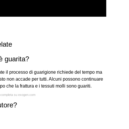
late
è guarita?
te il processo di guarigione richiede del tempo ma
esto non accade per tutti. Alcuni possono continuare
che la frattura e i tessuti molli sono guariti.
ta completa su exogen.com
utore?