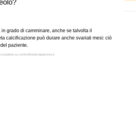
leolo?
à in grado di camminare, anche se talvolta il
leta calcificazione può durare anche svariati mesi: ciò
del paziente.
 completa su centrofisioterapiaroma.it