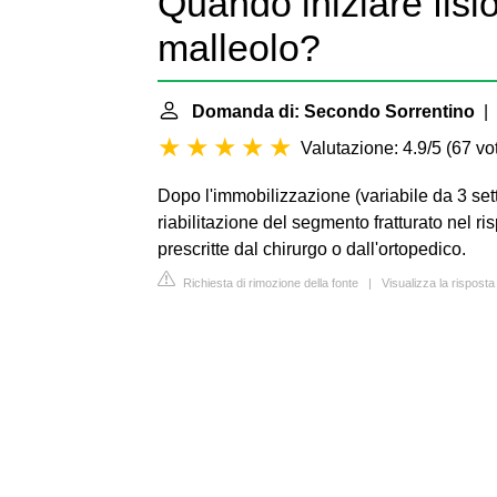
Quando iniziare fisi
malleolo?
Domanda di: Secondo Sorrentino
| 
Valutazione: 4.9/5
(
67 vot
Dopo l'immobilizzazione (variabile da 3 setti
riabilitazione del segmento fratturato nel ri
prescritte dal chirurgo o dall'ortopedico.
Richiesta di rimozione della fonte
|
Visualizza la risposta 