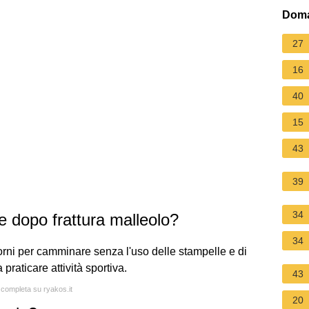
Doma
27
16
40
15
43
39
34
dopo frattura malleolo?
34
orni per camminare senza l'uso delle stampelle e di
praticare attività sportiva.
43
a completa su ryakos.it
20