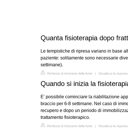
Quanta fisioterapia dopo frat
Le tempistiche di ripresa variano in base all
paziente: solitamente sono necessarie div
settimane).
Richiesta di rimozione della fonte
|
Visualizza la risposta
Quando si inizia la fisioterap
E' possibile cominciare la riabilitazione a
braccio per 6-8 settimane. Nel caso di immob
recupero e dopo un periodo di immobilizzazio
trattamento fisioterapico.
Richiesta di rimozione della fonte
|
Visualizza la rispost