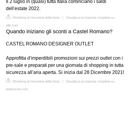
Il 2 luglio in (quasi) tutta Italia cominciano i saldi
dell'estate 2022.
Richiesta di rimozione della fonte
|
Visualizza la risposta completa su
elle.com
Quando iniziano gli sconti a Castel Romano?
CASTEL ROMANO DESIGNER OUTLET
Approfitta d'imperdibili promozioni sui prezzi outlet con i
pre-sale e preparati per una giornata di shopping in tutta
sicurezza all'aria aperta. Si inizia dal 28 Dicembre 2021!
Richiesta di rimozione della fonte
|
Visualizza la risposta completa su
telatrovoio.com