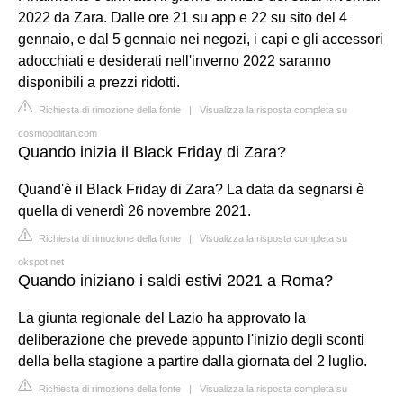
2022 da Zara. Dalle ore 21 su app e 22 su sito del 4
gennaio, e dal 5 gennaio nei negozi, i capi e gli accessori
adocchiati e desiderati nell'inverno 2022 saranno
disponibili a prezzi ridotti.
Richiesta di rimozione della fonte
|
Visualizza la risposta completa su
cosmopolitan.com
Quando inizia il Black Friday di Zara?
Quand'è il Black Friday di Zara? La data da segnarsi è
quella di venerdì 26 novembre 2021.
Richiesta di rimozione della fonte
|
Visualizza la risposta completa su
okspot.net
Quando iniziano i saldi estivi 2021 a Roma?
La giunta regionale del Lazio ha approvato la
deliberazione che prevede appunto l'inizio degli sconti
della bella stagione a partire dalla giornata del 2 luglio.
Richiesta di rimozione della fonte
|
Visualizza la risposta completa su