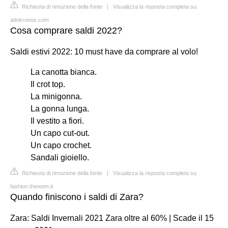
Richiesta di rimozione della fonte
|
Visualizza la risposta completa su
adnkronos.com
Cosa comprare saldi 2022?
Saldi estivi 2022: 10 must have da comprare al volo!
La canotta bianca.
Il crot top.
La minigonna.
La gonna lunga.
Il vestito a fiori.
Un capo cut-out.
Un capo crochet.
Sandali gioiello.
Richiesta di rimozione della fonte
|
Visualizza la risposta completa su
fashion.thewom.it
Quando finiscono i saldi di Zara?
Zara: Saldi Invernali 2021 Zara oltre al 60% | Scade il 15