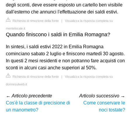
degli sconti, deve essere esposto un cartello ben visibile
dall'esterno che annunci l'effettuazione dei saldi estivi.
Richiesta di rimozione della fonte
|
Visualizza la risposta completa su
mentelocale.it
Quando finiscono i saldi in Emilia Romagna?
In sintesi, i saldi estivi 2022 in Emilia Romagna
cominciano sabato 2 luglio e finiscono martedì 30 agosto.
In questi 2 mesi residenti e non potranno fare acquisti con
sconti in alcuni casi anche superiori al 50%.
Richiesta di rimozione della fonte
|
Visualizza la risposta completa su
donnesulweb.it
←
Articolo precedente
Articolo successivo
→
Cos'è la classe di precisione di
Come conservare le
un manometro?
noci tostate?