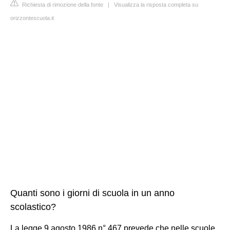
Richiesta di rimozione della fonte
|
Visualizza la risposta completa su
orizzontescuola.it
Quanti sono i giorni di scuola in un anno
scolastico?
La legge 9 agosto 1986 n° 467 prevede che nelle scuole