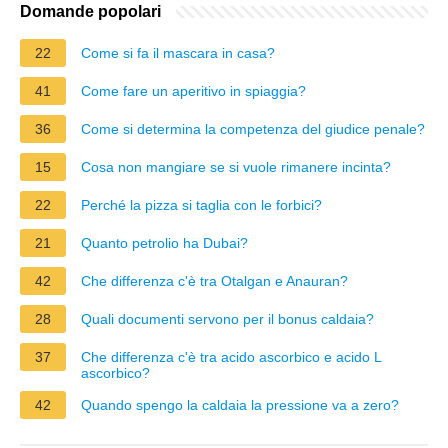
Domande popolari
22
Come si fa il mascara in casa?
41
Come fare un aperitivo in spiaggia?
36
Come si determina la competenza del giudice penale?
15
Cosa non mangiare se si vuole rimanere incinta?
22
Perché la pizza si taglia con le forbici?
21
Quanto petrolio ha Dubai?
42
Che differenza c'è tra Otalgan e Anauran?
28
Quali documenti servono per il bonus caldaia?
37
Che differenza c'è tra acido ascorbico e acido L
ascorbico?
42
Quando spengo la caldaia la pressione va a zero?