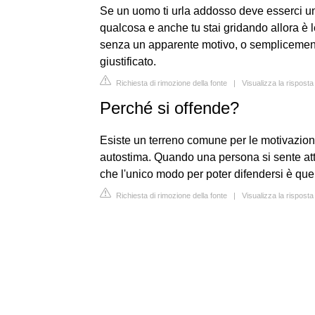
Se un uomo ti urla addosso deve esserci un
qualcosa e anche tu stai gridando allora è le
senza un apparente motivo, o semplicement
giustificato.
Richiesta di rimozione della fonte
|
Visualizza la rispost
Perché si offende?
Esiste un terreno comune per le motivazioni
autostima. Quando una persona si sente att
che l'unico modo per poter difendersi è quel
Richiesta di rimozione della fonte
|
Visualizza la rispost