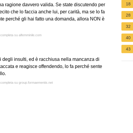
18
a ragione davvero valida. Se state discutendo per
cito che lo faccia anche lui, per carità, ma se lo fa
28
e perché gli hai fatto una domanda, allora NON è
32
a completa su alfemminile.com
40
43
 degli insulti, ed è racchiusa nella mancanza di
accata e reagisce offendendo, lo fa perché sente
lo.
a completa su group.formaementis.net