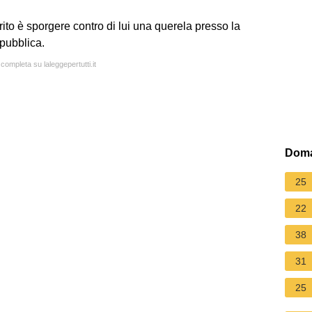
rito è sporgere contro di lui una querela presso la
epubblica.
 completa su laleggepertutti.it
Doma
25
22
38
31
25