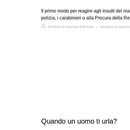
Il primo modo per reagire agli insulti del ma
polizia, i carabinieri o alla Procura della R
Richiesta di rimozione della fonte
|
Visualizza la risposta
Quando un uomo ti urla?