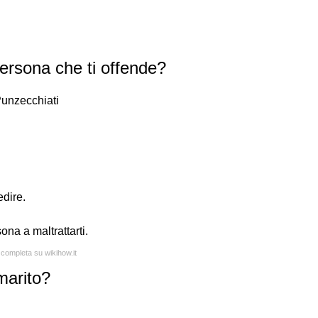
rsona che ti offende?
Punzecchiati
edire.
na a maltrattarti.
 completa su wikihow.it
marito?