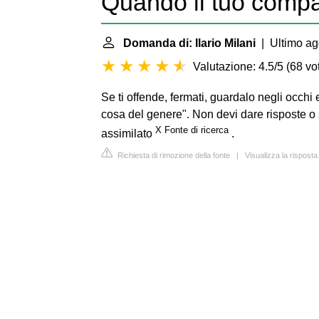
Quando il tuo compa
Domanda di: Ilario Milani
| Ultimo ag
Valutazione: 4.5/5
(
68 vot
Se ti offende, fermati, guardalo negli occh
cosa del genere". Non devi dare risposte o s
X
Fonte
di
ricerca
assimilato
.
Richiesta di rimozione della fonte
|
Visualizza la risposta