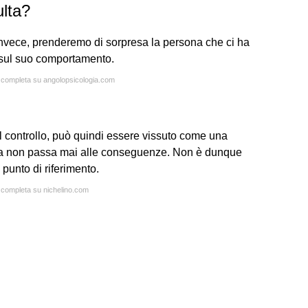
ulta?
nvece, prenderemo di sorpresa la persona che ci ha
ta sul suo comportamento.
a completa su angolopsicologia.com
il controllo, può quindi essere vissuto come una
 ma non passa mai alle conseguenze. Non è dunque
 punto di riferimento.
a completa su nichelino.com