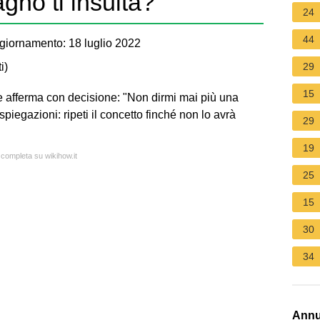
gno ti insulta?
24
44
giornamento: 18 luglio 2022
i
)
29
15
i e afferma con decisione: "Non dirmi mai più una
piegazioni: ripeti il concetto finché non lo avrà
29
19
 completa su wikihow.it
25
15
30
34
Annu