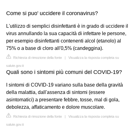
Come si puo' uccidere il coronavirus?
L'utilizzo di semplici disinfettanti è in grado di uccidere il
virus annullando la sua capacità di infettare le persone,
per esempio disinfettanti contenenti alcol (etanolo) al
75% o a base di cloro all'0,5% (candeggina).
Richiesta di rimozione della fonte
|
Visualizza la risposta completa su
salute.gov.it
Quali sono i sintomi più comuni del COVID-19?
I sintomi di COVID-19 variano sulla base della gravità
della malattia, dall'assenza di sintomi (essere
asintomatici) a presentare febbre, tosse, mal di gola,
debolezza, affaticamento e dolore muscolare.
Richiesta di rimozione della fonte
|
Visualizza la risposta completa su
salute.gov.it