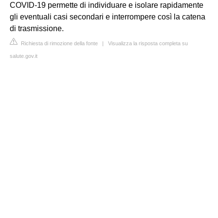
COVID-19 permette di individuare e isolare rapidamente
gli eventuali casi secondari e interrompere così la catena
di trasmissione.
Richiesta di rimozione della fonte
|
Visualizza la risposta completa su
salute.gov.it