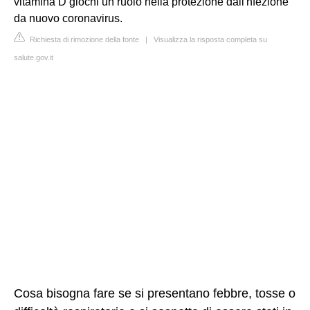
vitamina D giochi un ruolo nella protezione dall'nfezione
da nuovo coronavirus.
Richiesta di rimozione della fonte
|
Visualizza la risposta completa su
salute.gov.it
Cosa bisogna fare se si presentano febbre, tosse o