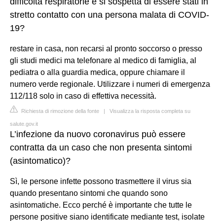
difficoltà respiratorie e si sospetta di essere stati in
stretto contatto con una persona malata di COVID-
19?
restare in casa, non recarsi al pronto soccorso o presso
gli studi medici ma telefonare al medico di famiglia, al
pediatra o alla guardia medica, oppure chiamare il
numero verde regionale. Utilizzare i numeri di emergenza
112/118 solo in caso di effettiva necessità.
Richiesta di rimozione della fonte
|
Visualizza la risposta completa su
salute.gov.it
L’infezione da nuovo coronavirus può essere
contratta da un caso che non presenta sintomi
(asintomatico)?
Sì, le persone infette possono trasmettere il virus sia
quando presentano sintomi che quando sono
asintomatiche. Ecco perché è importante che tutte le
persone positive siano identificate mediante test, isolate