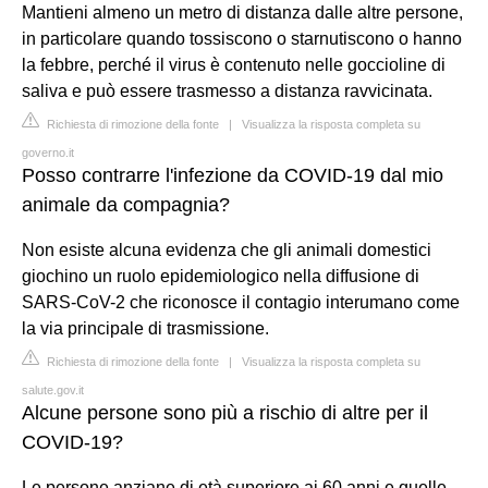
Mantieni almeno un metro di distanza dalle altre persone,
in particolare quando tossiscono o starnutiscono o hanno
la febbre, perché il virus è contenuto nelle goccioline di
saliva e può essere trasmesso a distanza ravvicinata.
Richiesta di rimozione della fonte
|
Visualizza la risposta completa su
governo.it
Posso contrarre l'infezione da COVID-19 dal mio
animale da compagnia?
Non esiste alcuna evidenza che gli animali domestici
giochino un ruolo epidemiologico nella diffusione di
SARS-CoV-2 che riconosce il contagio interumano come
la via principale di trasmissione.
Richiesta di rimozione della fonte
|
Visualizza la risposta completa su
salute.gov.it
Alcune persone sono più a rischio di altre per il
COVID-19?
Le persone anziane di età superiore ai 60 anni e quelle