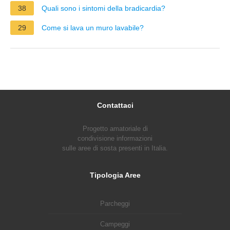
38
Quali sono i sintomi della bradicardia?
29
Come si lava un muro lavabile?
Contattaci
Progetto amatoriale di
condivisione informazioni
sulle aree di sosta presenti in Italia.
Tipologia Aree
Parcheggi
Campeggi