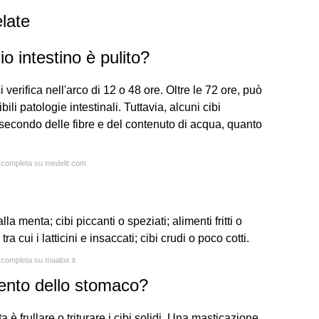
late
o intestino è pulito?
verifica nell'arco di 12 o 48 ore. Oltre le 72 ore, può
li patologie intestinali. Tuttavia, alcuni cibi
econdo delle fibre e del contenuto di acqua, quanto
a completa su medelit.com
lla menta; cibi piccanti o speziati; alimenti fritti o
ra cui i latticini e insaccati; cibi crudi o poco cotti.
a completa su maalox.it
ento dello stomaco?
 è frullare o triturare i cibi solidi. Una masticazione