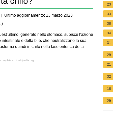
ta chilo?
23
33
| Ultimo aggiornamento: 13 marzo 2023
i
)
38
34
 quest'ultimo, generato nello stomaco, subisce l'azione
intestinale e della bile, che neutralizzano la sua
31
asforma quindi in chilo nella fase enterica della
29
 completa su it.wikipedia.org
21
32
16
29