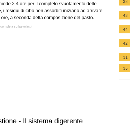
38
hiede 3-4 ore per il completo svuotamento dello
i residui di cibo non assorbiti iniziano ad arrivare
43
4-6 ore, a seconda della composizione del pasto.
 completa su laevolac.it
44
42
31
35
tione - Il sistema digerente