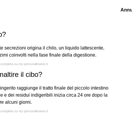
Annu
o?
 secrezioni origina il chilo, un liquido lattescente,
imi coinvolti nella fase finale della digestione.
a completa su my-personaltrainer.it
ltire il cibo?
gerito raggiunge il tratto finale del piccolo intestino
ie e dei residui indigeribili inizia circa 24 ore dopo la
e alcuni giorni.
a completa su my-personaltrainer.it