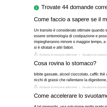
Trovate 44 domande corre
Come faccio a sapere se il mi
Un transito è considerato ottimale quando si 
essere sintomologia di costipazione e possibi
impiegheranno minore o maggior tempo, a s
si è idratati e altri fattori.
Richiesta di rimozione della fonte
|
Visualizza la rispost
Cosa rovina lo stomaco?
bibite gassate, alcool cioccolato, caffè; thè a
ricchi di grassi che rallentano la digestione, t
Richiesta di rimozione della fonte
|
Visualizza la rispost
Come accelerare lo svuotam
A tal proposito, una soluzione molto praticata