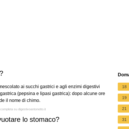
o?
Doma
 mescolato ai succhi gastrici e agli enzimi digestivi
18
gastrica (pepsina e lipasi gastrica): dopo alcune ore
19
de il nome di chimo.
21
 completa su digestivoantonetto.it
vuotare lo stomaco?
31