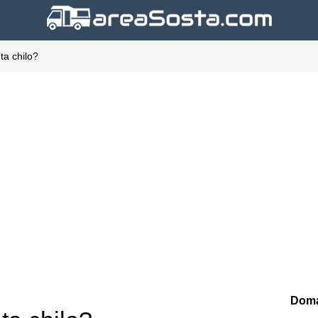
nta chilo?
Doma