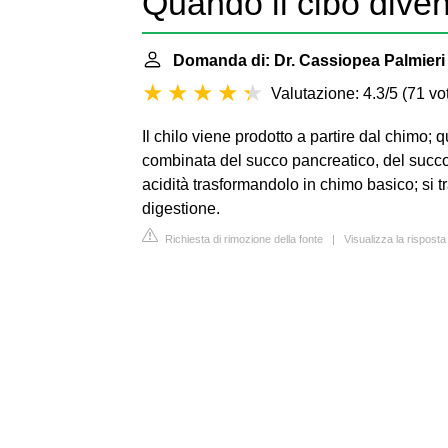
Quando il cibo diven
Domanda di: Dr. Cassiopea Palmieri
Valutazione: 4.3/5
(
71 vot
Il chilo viene prodotto a partire dal chimo;
combinata del succo pancreatico, del succo 
acidità trasformandolo in chimo basico; si tr
digestione.
Richiesta di rimozione della fonte
|
Visualizza la risposta