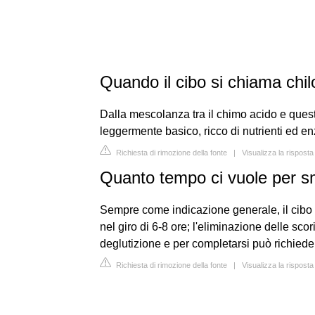
Quando il cibo si chiama chil
Dalla mescolanza tra il chimo acido e queste
leggermente basico, ricco di nutrienti ed enz
Richiesta di rimozione della fonte
|
Visualizza la rispost
Quanto tempo ci vuole per sma
Sempre come indicazione generale, il cibo in
nel giro di 6-8 ore; l'eliminazione delle scor
deglutizione e per completarsi può richieder
Richiesta di rimozione della fonte
|
Visualizza la rispost