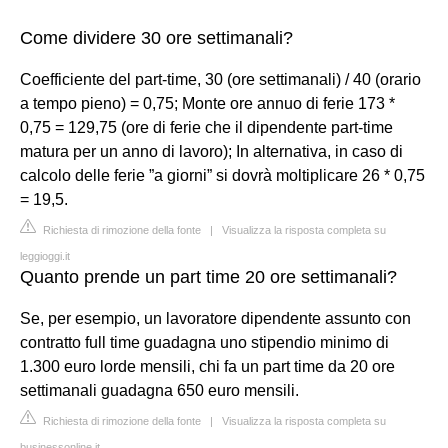
Come dividere 30 ore settimanali?
Coefficiente del part-time, 30 (ore settimanali) / 40 (orario
a tempo pieno) = 0,75; Monte ore annuo di ferie 173 *
0,75 = 129,75 (ore di ferie che il dipendente part-time
matura per un anno di lavoro); In alternativa, in caso di
calcolo delle ferie ”a giorni” si dovrà moltiplicare 26 * 0,75
= 19,5.
Richiesta di rimozione della fonte
|
Visualizza la risposta completa su
leggioggi.it
Quanto prende un part time 20 ore settimanali?
Se, per esempio, un lavoratore dipendente assunto con
contratto full time guadagna uno stipendio minimo di
1.300 euro lorde mensili, chi fa un part time da 20 ore
settimanali guadagna 650 euro mensili.
Richiesta di rimozione della fonte
|
Visualizza la risposta completa su
businessonline.it