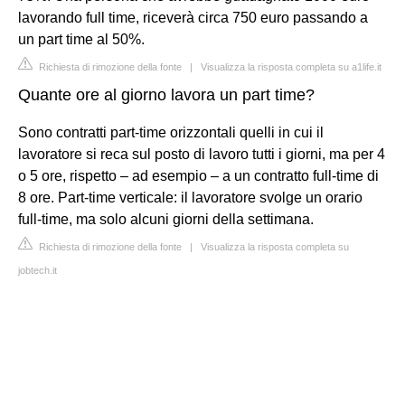
lavorando full time, riceverà circa 750 euro passando a
un part time al 50%.
Richiesta di rimozione della fonte
|
Visualizza la risposta completa su a1life.it
Quante ore al giorno lavora un part time?
Sono contratti part-time orizzontali quelli in cui il
lavoratore si reca sul posto di lavoro tutti i giorni, ma per 4
o 5 ore, rispetto – ad esempio – a un contratto full-time di
8 ore. Part-time verticale: il lavoratore svolge un orario
full-time, ma solo alcuni giorni della settimana.
Richiesta di rimozione della fonte
|
Visualizza la risposta completa su
jobtech.it