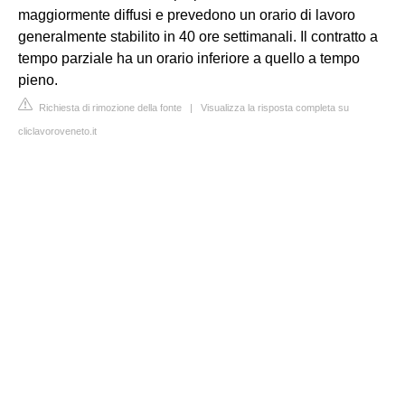
maggiormente diffusi e prevedono un orario di lavoro
generalmente stabilito in 40 ore settimanali. Il contratto a
tempo parziale ha un orario inferiore a quello a tempo
pieno.
Richiesta di rimozione della fonte
|
Visualizza la risposta completa su
cliclavoroveneto.it