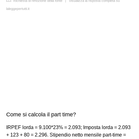
Richiesta di rimozione della fonte
|
Visualizza la risposta completa su
laleggepertutti.it
Come si calcola il part time?
IRPEF lorda = 9.100*23% = 2.093; Imposta lorda = 2.093
+ 123 + 80 = 2.296. Stipendio netto mensile part-time =