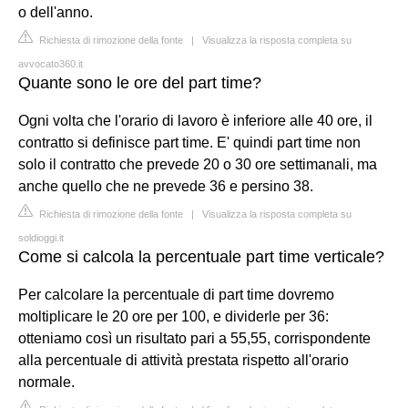
o dell'anno.
Richiesta di rimozione della fonte
|
Visualizza la risposta completa su
avvocato360.it
Quante sono le ore del part time?
Ogni volta che l'orario di lavoro è inferiore alle 40 ore, il
contratto si definisce part time. E' quindi part time non
solo il contratto che prevede 20 o 30 ore settimanali, ma
anche quello che ne prevede 36 e persino 38.
Richiesta di rimozione della fonte
|
Visualizza la risposta completa su
soldioggi.it
Come si calcola la percentuale part time verticale?
Per calcolare la percentuale di part time dovremo
moltiplicare le 20 ore per 100, e dividerle per 36:
otteniamo così un risultato pari a 55,55, corrispondente
alla percentuale di attività prestata rispetto all'orario
normale.