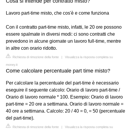
Cosa si intende per contratto misto?
Lavoro part-time misto, che cos'è e come funziona
Con il contratto part-time misto, infatti, le 20 ore possono
essere spalmate in diversi modi: ci sono contratti che
prevedono in alcune giornate un lavoro full-time, mentre
in altre con orario ridotto.
Richiesta di rimozione della fonte
|
Visualizza la risposta completa su
money.it
Come calcolare percentuale part time misto?
Per calcolare la percentuale del part-time è necessario
eseguire il seguente calcolo: Orario di lavoro part-time /
Orario di lavoro normale * 100. Esempio: Orario di lavoro
part-time = 20 ore a settimana. Orario di lavoro normale =
40 ore a settimana. Calcolo: 20 / 40 = 0, = 50 (percentuale
del part-time).
Richiesta di rimozione della fonte
|
Visualizza la risposta completa su