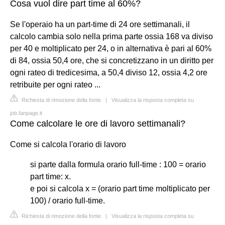
Cosa vuol dire part time al 60%?
Se l'operaio ha un part-time di 24 ore settimanali, il
calcolo cambia solo nella prima parte ossia 168 va diviso
per 40 e moltiplicato per 24, o in alternativa è pari al 60%
di 84, ossia 50,4 ore, che si concretizzano in un diritto per
ogni rateo di tredicesima, a 50,4 diviso 12, ossia 4,2 ore
retribuite per ogni rateo ...
Richiesta di rimozione della fonte
|
Visualizza la risposta completa su
job.fanpage.it
Come calcolare le ore di lavoro settimanali?
Come si calcola l'orario di lavoro
si parte dalla formula orario full-time : 100 = orario
part time: x.
e poi si calcola x = (orario part time moltiplicato per
100) / orario full-time.
Richiesta di rimozione della fonte
|
Visualizza la risposta completa su