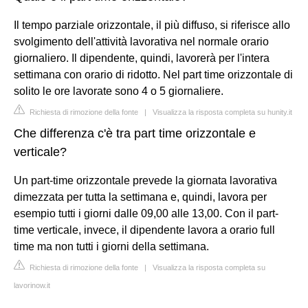
Il tempo parziale orizzontale, il più diffuso, si riferisce allo
svolgimento dell'attività lavorativa nel normale orario
giornaliero. Il dipendente, quindi, lavorerà per l'intera
settimana con orario di ridotto. Nel part time orizzontale di
solito le ore lavorate sono 4 o 5 giornaliere.
Richiesta di rimozione della fonte
|
Visualizza la risposta completa su hunity.it
Che differenza c'è tra part time orizzontale e
verticale?
Un part-time orizzontale prevede la giornata lavorativa
dimezzata per tutta la settimana e, quindi, lavora per
esempio tutti i giorni dalle 09,00 alle 13,00. Con il part-
time verticale, invece, il dipendente lavora a orario full
time ma non tutti i giorni della settimana.
Richiesta di rimozione della fonte
|
Visualizza la risposta completa su
lavorinow.it