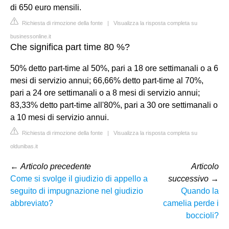
di 650 euro mensili.
Richiesta di rimozione della fonte
|
Visualizza la risposta completa su
businessonline.it
Che significa part time 80 %?
50% detto part-time al 50%, pari a 18 ore settimanali o a 6
mesi di servizio annui; 66,66% detto part-time al 70%,
pari a 24 ore settimanali o a 8 mesi di servizio annui;
83,33% detto part-time all'80%, pari a 30 ore settimanali o
a 10 mesi di servizio annui.
Richiesta di rimozione della fonte
|
Visualizza la risposta completa su
oldunibas.it
←
Articolo precedente
Articolo
Come si svolge il giudizio di appello a
successivo
→
seguito di impugnazione nel giudizio
Quando la
abbreviato?
camelia perde i
boccioli?