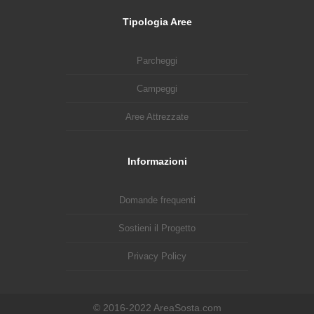
Tipologia Aree
Parcheggi
Campeggi
Aree Attrezzate
Informazioni
Domande frequenti
Sostieni il Progetto
Privacy Policy
© 2016-2022 AreaSosta.com