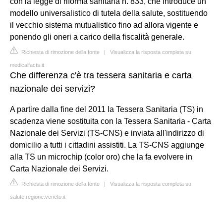
con la legge di riforma sanitaria n. 833, che introduce un
modello universalistico di tutela della salute, sostituendo
il vecchio sistema mutualistico fino ad allora vigente e
ponendo gli oneri a carico della fiscalità generale.
Richiesta di rimozione della fonte
|
Visualizza la risposta completa su
medicalfacts.it
Che differenza c'è tra tessera sanitaria e carta
nazionale dei servizi?
A partire dalla fine del 2011 la Tessera Sanitaria (TS) in
scadenza viene sostituita con la Tessera Sanitaria - Carta
Nazionale dei Servizi (TS-CNS) e inviata all'indirizzo di
domicilio a tutti i cittadini assistiti. La TS-CNS aggiunge
alla TS un microchip (color oro) che la fa evolvere in
Carta Nazionale dei Servizi.
Richiesta di rimozione della fonte
|
Visualizza la risposta completa su
salute.regione.veneto.it