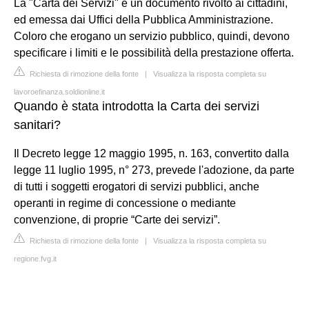
La "Carta dei Servizi" è un documento rivolto ai cittadini,
ed emessa dai Uffici della Pubblica Amministrazione.
Coloro che erogano un servizio pubblico, quindi, devono
specificare i limiti e le possibilità della prestazione offerta.
Richiesta di rimozione della fonte
|
Visualizza la risposta completa su
lavoroefinanza.soldionline.it
Quando è stata introdotta la Carta dei servizi
sanitari?
Il Decreto legge 12 maggio 1995, n. 163, convertito dalla
legge 11 luglio 1995, n° 273, prevede l'adozione, da parte
di tutti i soggetti erogatori di servizi pubblici, anche
operanti in regime di concessione o mediante
convenzione, di proprie “Carte dei servizi”.
Richiesta di rimozione della fonte
|
Visualizza la risposta completa su
regione.fvg.it