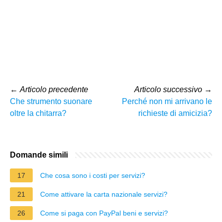
←
Articolo precedente
Articolo successivo
→
Che strumento suonare
Perché non mi arrivano le
oltre la chitarra?
richieste di amicizia?
Domande simili
17
Che cosa sono i costi per servizi?
21
Come attivare la carta nazionale servizi?
26
Come si paga con PayPal beni e servizi?