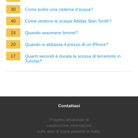
30
Come pulire una cisterna d'acqua?
40
Come vestono le scarpe Adidas Stan Smith?
24
Quando assumere limone?
20
Quando si abbassa il prezzo di un iPhone?
17
Quanti secondi è durata la scossa di terremoto in
Turchia?
Contattaci
Progetto amatoriale di
condivisione informazioni
sulle aree di sosta presenti in Italia.