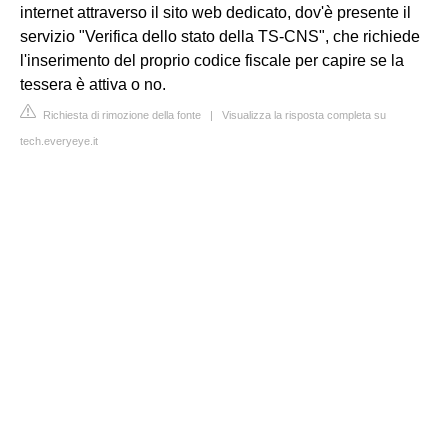
internet attraverso il sito web dedicato, dov'è presente il
servizio "Verifica dello stato della TS-CNS", che richiede
l'inserimento del proprio codice fiscale per capire se la
tessera è attiva o no.
Richiesta di rimozione della fonte
|
Visualizza la risposta completa su
tech.everyeye.it