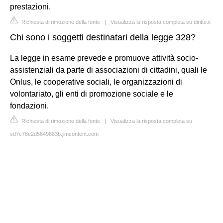
prestazioni.
Richiesta di rimozione della fonte
|
Visualizza la risposta completa su diritto.it
Chi sono i soggetti destinatari della legge 328?
La legge in esame prevede e promuove attività socio-
assistenziali da parte di associazioni di cittadini, quali le
Onlus, le cooperative sociali, le organizzazioni di
volontariato, gli enti di promozione sociale e le
fondazioni.
Richiesta di rimozione della fonte
|
Visualizza la risposta completa su
sd7c78e2d5649683b.jimcontent.com