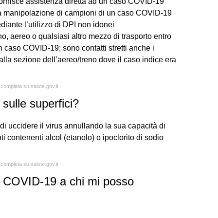
 fornisce assistenza diretta ad un caso COVID-19
lla manipolazione di campioni di un caso COVID-19
iante l’utilizzo di DPI non idonei
o, aereo o qualsiasi altro mezzo di trasporto entro
un caso COVID-19; sono contatti stretti anche i
alla sezione dell’aereo/treno dove il caso indice era
 completa su salute.gov.it
sulle superfici?
o di uccidere il virus annullando la sua capacità di
ti contenenti alcol (etanolo) o ipoclorito di sodio
 completa su salute.gov.it
ul COVID-19 a chi mi posso