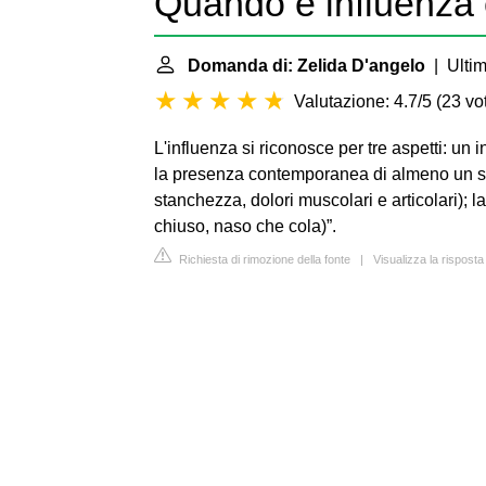
Quando è influenza
Domanda di: Zelida D'angelo
| Ultim
Valutazione: 4.7/5
(
23 vot
L'influenza si riconosce per tre aspetti: un
la presenza contemporanea di almeno un s
stanchezza, dolori muscolari e articolari); 
chiuso, naso che cola)”.
Richiesta di rimozione della fonte
|
Visualizza la rispost