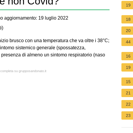
 e non Covid?
19
o aggiornamento: 19 luglio 2022
18
i
)
20
 inizio brusco con una temperatura che va oltre i 38°C;
44
intomo sistemico generale (spossatezza,
la presenza di almeno un sintomo respiratorio (naso
16
19
a completa su grupposandonato.it
15
21
22
23