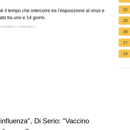
32
 il tempo che intercorre tra l'esposizione al virus e
ato tra uno e 14 giorni.
20
 completa su salute.gov.it
38
17
24
influenza", Di Serio: "Vaccino