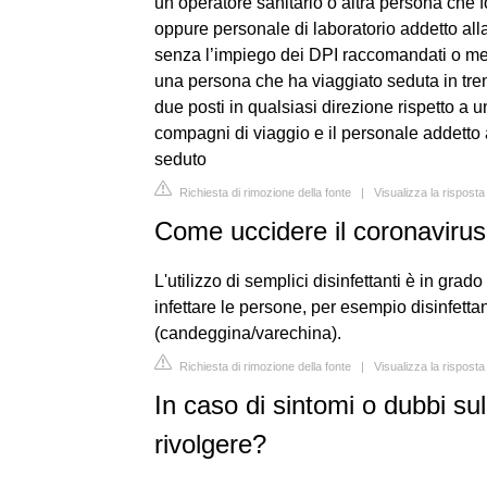
un operatore sanitario o altra persona che
oppure personale di laboratorio addetto a
senza l’impiego dei DPI raccomandati o med
una persona che ha viaggiato seduta in tren
due posti in qualsiasi direzione rispetto a 
compagni di viaggio e il personale addetto 
seduto
Richiesta di rimozione della fonte
|
Visualizza la risposta
Come uccidere il coronavirus 
L'utilizzo di semplici disinfettanti è in grad
infettare le persone, per esempio disinfettan
(candeggina/varechina).
Richiesta di rimozione della fonte
|
Visualizza la risposta
In caso di sintomi o dubbi s
rivolgere?