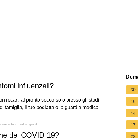
Doma
ntomi influenzali?
30
on recarti al pronto soccorso o presso gli studi
16
i famiglia, il tuo pediatra o la guardia medica.
44
 completa su salute.gov.it
17
ione del COVID-19?
22