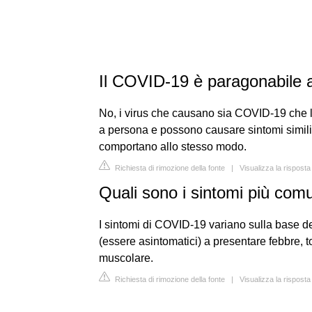
Il COVID-19 è paragonabile al
No, i virus che causano sia COVID-19 che 
a persona e possono causare sintomi simili,
comportano allo stesso modo.
Richiesta di rimozione della fonte
|
Visualizza la risposta
Quali sono i sintomi più co
I sintomi di COVID-19 variano sulla base del
(essere asintomatici) a presentare febbre, 
muscolare.
Richiesta di rimozione della fonte
|
Visualizza la risposta