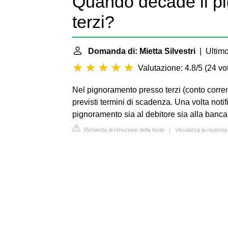
Quando decade il p
terzi?
Domanda di: Mietta Silvestri
| Ultimo
Valutazione: 4.8/5
(
24 vot
Nel pignoramento presso terzi (conto corrent
previsti termini di scadenza. Una volta notific
pignoramento sia al debitore sia alla banca 
Richiesta di rimozione della fonte
|
Visualizza la risposta 