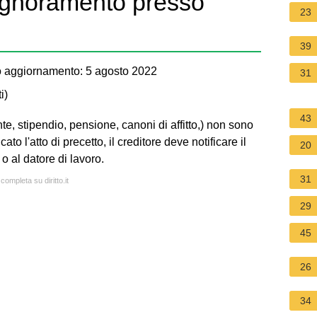
ignoramento presso
23
39
 aggiornamento: 5 agosto 2022
31
i
)
43
e, stipendio, pensione, canoni di affitto,) non sono
ato l'atto di precetto, il creditore deve notificare il
20
o al datore di lavoro.
31
completa su diritto.it
29
45
26
34