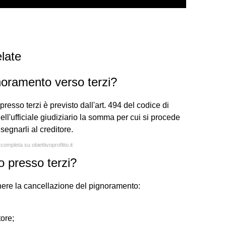
late
noramento verso terzi?
resso terzi è previsto dall'art. 494 del codice di
ell'ufficiale giudiziario la somma per cui si procede
segnarli al creditore.
completa su obiettivoprofitto.it
o presso terzi?
nere la cancellazione del pignoramento:
ore;