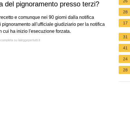
26
a del pignoramento presso terzi?
28
 precetto e comunque nei 90 giorni dalla notifica
17
 pignoramento all'ufficiale giudiziario per la notifica
n cui ha inizio l'esecuzione forzata.
31
 completa su laleggepertutti.it
41
24
28