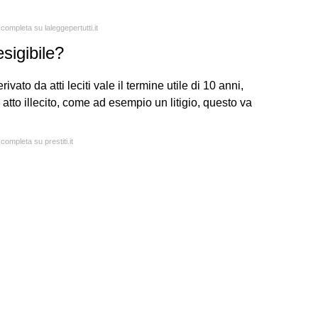
 completa su laleggepertutti.it
sigibile?
vato da atti leciti vale il termine utile di 10 anni,
atto illecito, come ad esempio un litigio, questo va
completa su prestiti.it