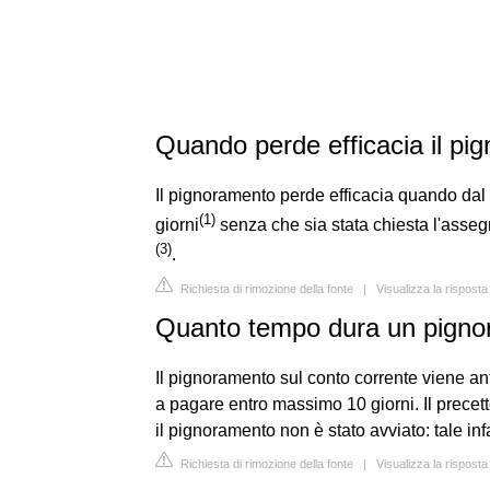
Quando perde efficacia il pi
Il pignoramento perde efficacia quando da
(
1
)
giorni
senza che sia stata chiesta l'assegna
(
3
)
.
Richiesta di rimozione della fonte
|
Visualizza la risposta
Quanto tempo dura un pignor
Il pignoramento sul conto corrente viene antic
a pagare entro massimo 10 giorni. Il precett
il pignoramento non è stato avviato: tale infat
Richiesta di rimozione della fonte
|
Visualizza la risposta