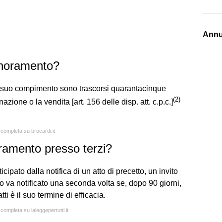
Annu
gnoramento?
l suo compimento sono trascorsi quarantacinque
(
2
)
zione o la vendita [art. 156 delle disp. att. c.p.c.]
 completa su brocardi.it
amento presso terzi?
ipato dalla notifica di un atto di precetto, un invito
o va notificato una seconda volta se, dopo 90 giorni,
ti è il suo termine di efficacia.
 completa su laleggepertutti.it