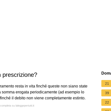
Doma
 prescrizione?
21
amento resta in vita finché queste non siano state
una somma erogata periodicamente (ad esempio lo
39
) finché il debito non viene completamente estinto.
22
 completa su laleggepertutti.it