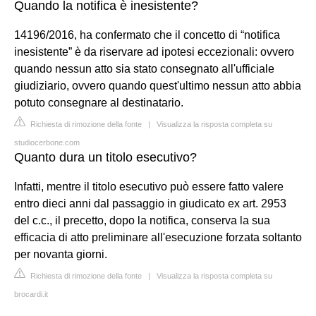
Quando la notifica è inesistente?
14196/2016, ha confermato che il concetto di “notifica
inesistente” è da riservare ad ipotesi eccezionali: ovvero
quando nessun atto sia stato consegnato all'ufficiale
giudiziario, ovvero quando quest'ultimo nessun atto abbia
potuto consegnare al destinatario.
Richiesta di rimozione della fonte
|
Visualizza la risposta completa su
studiocerbone.com
Quanto dura un titolo esecutivo?
Infatti, mentre il titolo esecutivo può essere fatto valere
entro dieci anni dal passaggio in giudicato ex art. 2953
del c.c., il precetto, dopo la notifica, conserva la sua
efficacia di atto preliminare all'esecuzione forzata soltanto
per novanta giorni.
Richiesta di rimozione della fonte
|
Visualizza la risposta completa su
brocardi.it