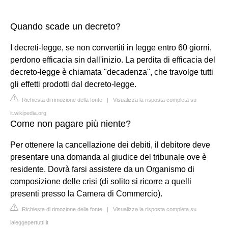
Quando scade un decreto?
I decreti-legge, se non convertiti in legge entro 60 giorni,
perdono efficacia sin dall'inizio. La perdita di efficacia del
decreto-legge è chiamata "decadenza", che travolge tutti
gli effetti prodotti dal decreto-legge.
Richiesta di rimozione della fonte
|
Visualizza la risposta completa su
it.wikipedia.org
Come non pagare più niente?
Per ottenere la cancellazione dei debiti, il debitore deve
presentare una domanda al giudice del tribunale ove è
residente. Dovrà farsi assistere da un Organismo di
composizione delle crisi (di solito si ricorre a quelli
presenti presso la Camera di Commercio).
Richiesta di rimozione della fonte
|
Visualizza la risposta completa su
laleggepertutti.it