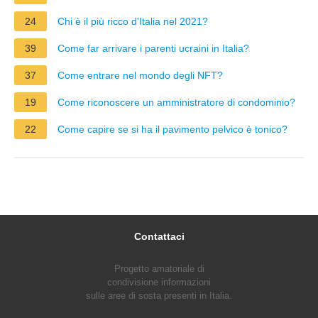
24
Chi è il più ricco d'Italia nel 2021?
39
Come far arrivare i parenti ucraini in Italia?
37
Come entrare nel mondo degli NFT?
19
Come riconoscere un amministratore di condominio?
22
Come capire se si ha il pavimento pelvico è tonico?
Contattaci
Progetto amatoriale di
condivisione informazioni
sulle aree di sosta presenti in Italia.