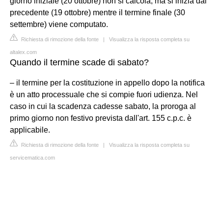
giorno iniziale (20 ottobre) non si calcola, ma si inizia dal
precedente (19 ottobre) mentre il termine finale (30
settembre) viene computato.
Richiesta di rimozione della fonte
|
Visualizza la risposta completa su
altalex.com
Quando il termine scade di sabato?
– il termine per la costituzione in appello dopo la notifica
è un atto processuale che si compie fuori udienza. Nel
caso in cui la scadenza cadesse sabato, la proroga al
primo giorno non festivo prevista dall'art. 155 c.p.c. è
applicabile.
Richiesta di rimozione della fonte
|
Visualizza la risposta completa su
servicematica.com