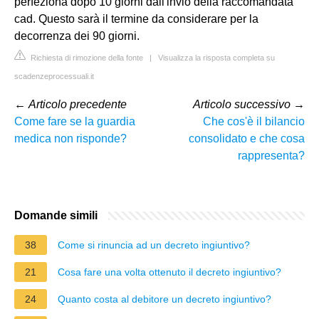
perfeziona dopo 10 giorni dall'invio della raccomandata
cad. Questo sarà il termine da considerare per la
decorrenza dei 90 giorni.
Richiesta di rimozione della fonte
|
Visualizza la risposta completa su
scadenzeprocessuali.it
←
Articolo precedente
Articolo successivo
→
Come fare se la guardia
Che cos'è il bilancio
medica non risponde?
consolidato e che cosa
rappresenta?
Domande simili
38
Come si rinuncia ad un decreto ingiuntivo?
21
Cosa fare una volta ottenuto il decreto ingiuntivo?
24
Quanto costa al debitore un decreto ingiuntivo?