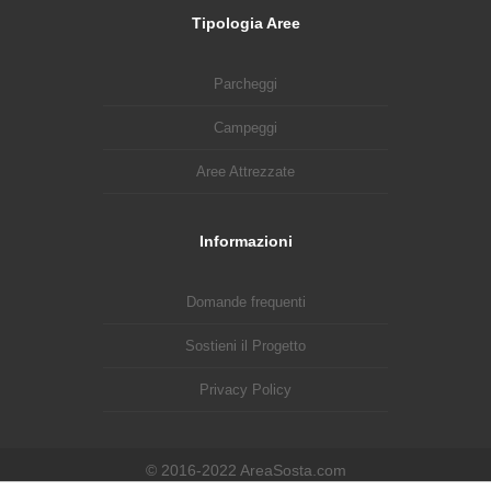
Tipologia Aree
Parcheggi
Campeggi
Aree Attrezzate
Informazioni
Domande frequenti
Sostieni il Progetto
Privacy Policy
© 2016-2022 AreaSosta.com