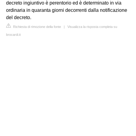
decreto ingiuntivo è perentorio ed è determinato in via
ordinaria in quaranta giorni decorrenti dalla notificazione
del decreto.
Richiesta di rimozione della fonte
|
Visualizza la risposta completa su
brocardi.it