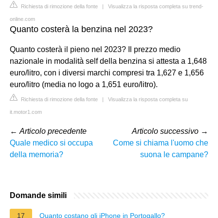
Richiesta di rimozione della fonte
|
Visualizza la risposta completa su trend-
online.com
Quanto costerà la benzina nel 2023?
Quanto costerà il pieno nel 2023? Il prezzo medio
nazionale in modalità self della benzina si attesta a 1,648
euro/litro, con i diversi marchi compresi tra 1,627 e 1,656
euro/litro (media no logo a 1,651 euro/litro).
Richiesta di rimozione della fonte
|
Visualizza la risposta completa su
it.motor1.com
←
Articolo precedente
Articolo successivo
→
Quale medico si occupa
Come si chiama l'uomo che
della memoria?
suona le campane?
Domande simili
17
Quanto costano gli iPhone in Portogallo?