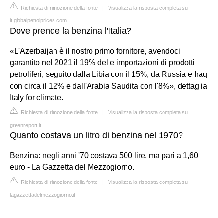
Richiesta di rimozione della fonte
|
Visualizza la risposta completa su
it.globalpetrolprices.com
Dove prende la benzina l'Italia?
«L'Azerbaijan è il nostro primo fornitore, avendoci
garantito nel 2021 il 19% delle importazioni di prodotti
petroliferi, seguito dalla Libia con il 15%, da Russia e Iraq
con circa il 12% e dall'Arabia Saudita con l'8%», dettaglia
Italy for climate.
Richiesta di rimozione della fonte
|
Visualizza la risposta completa su
greenreport.it
Quanto costava un litro di benzina nel 1970?
Benzina: negli anni '70 costava 500 lire, ma pari a 1,60
euro - La Gazzetta del Mezzogiorno.
Richiesta di rimozione della fonte
|
Visualizza la risposta completa su
lagazzettadelmezzogiorno.it