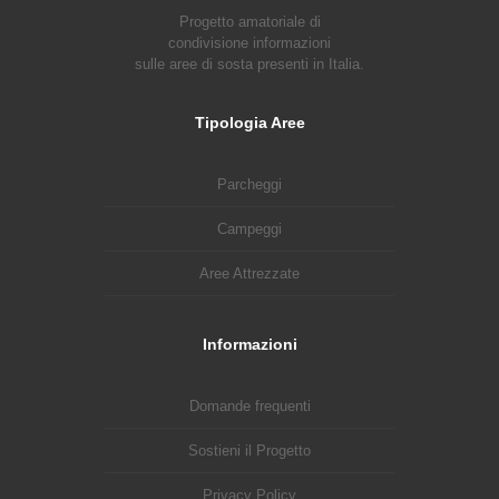
Progetto amatoriale di
condivisione informazioni
sulle aree di sosta presenti in Italia.
Tipologia Aree
Parcheggi
Campeggi
Aree Attrezzate
Informazioni
Domande frequenti
Sostieni il Progetto
Privacy Policy