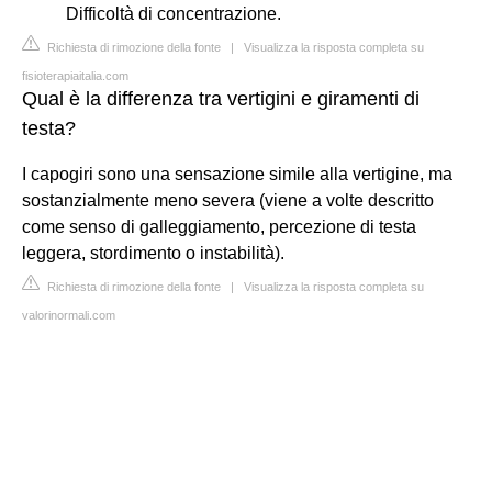
Difficoltà di concentrazione.
Richiesta di rimozione della fonte
|
Visualizza la risposta completa su
fisioterapiaitalia.com
Qual è la differenza tra vertigini e giramenti di
testa?
I capogiri sono una sensazione simile alla vertigine, ma
sostanzialmente meno severa (viene a volte descritto
come senso di galleggiamento, percezione di testa
leggera, stordimento o instabilità).
Richiesta di rimozione della fonte
|
Visualizza la risposta completa su
valorinormali.com