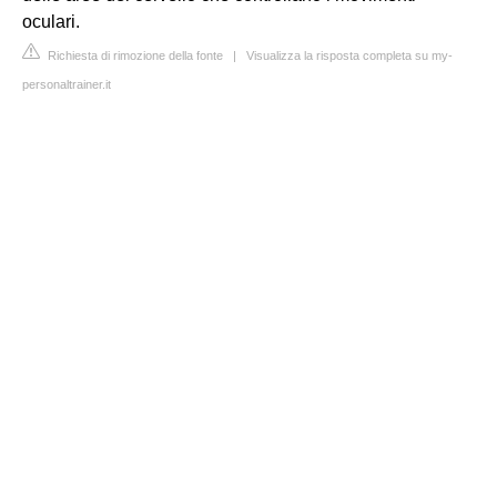
oculari.
Richiesta di rimozione della fonte
|
Visualizza la risposta completa su my-
personaltrainer.it