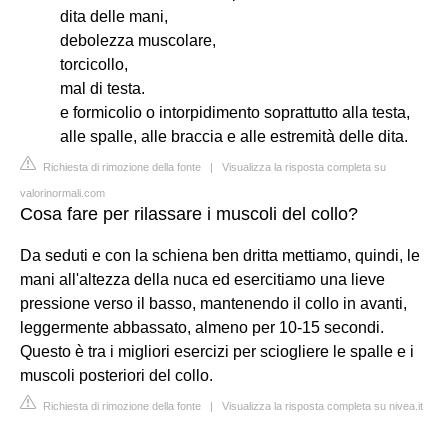
dita delle mani,
debolezza muscolare,
torcicollo,
mal di testa.
e formicolio o intorpidimento soprattutto alla testa,
alle spalle, alle braccia e alle estremità delle dita.
Richiesta di rimozione della fonte
|
Visualizza la risposta completa su
valorinormali.com
Cosa fare per rilassare i muscoli del collo?
Da seduti e con la schiena ben dritta mettiamo, quindi, le
mani all'altezza della nuca ed esercitiamo una lieve
pressione verso il basso, mantenendo il collo in avanti,
leggermente abbassato, almeno per 10-15 secondi.
Questo è tra i migliori esercizi per sciogliere le spalle e i
muscoli posteriori del collo.
Richiesta di rimozione della fonte
|
Visualizza la risposta completa su nivea.it