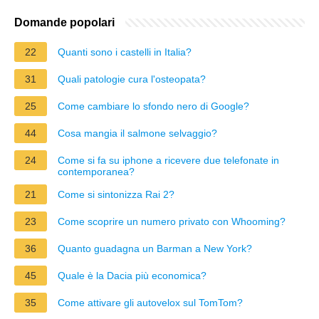
Domande popolari
22
Quanti sono i castelli in Italia?
31
Quali patologie cura l'osteopata?
25
Come cambiare lo sfondo nero di Google?
44
Cosa mangia il salmone selvaggio?
24
Come si fa su iphone a ricevere due telefonate in
contemporanea?
21
Come si sintonizza Rai 2?
23
Come scoprire un numero privato con Whooming?
36
Quanto guadagna un Barman a New York?
45
Quale è la Dacia più economica?
35
Come attivare gli autovelox sul TomTom?