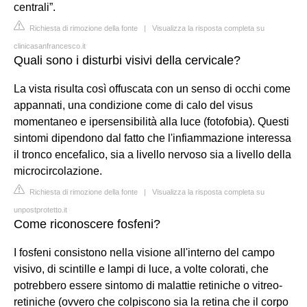
centrali”.
Richiesta di rimozione della fonte
|
Visualizza la risposta completa su
clinicasanfrancesco.it
Quali sono i disturbi visivi della cervicale?
La vista risulta così offuscata con un senso di occhi come
appannati, una condizione come di calo del visus
momentaneo e ipersensibilità alla luce (fotofobia). Questi
sintomi dipendono dal fatto che l'infiammazione interessa
il tronco encefalico, sia a livello nervoso sia a livello della
microcircolazione.
Richiesta di rimozione della fonte
|
Visualizza la risposta completa su
unpostprotetto.it
Come riconoscere fosfeni?
I fosfeni consistono nella visione all'interno del campo
visivo, di scintille e lampi di luce, a volte colorati, che
potrebbero essere sintomo di malattie retiniche o vitreo-
retiniche (ovvero che colpiscono sia la retina che il corpo