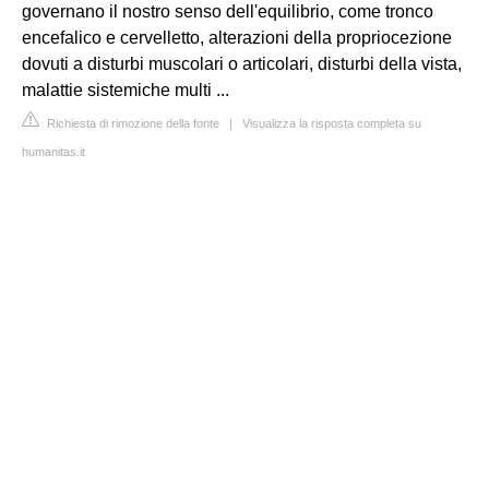
governano il nostro senso dell'equilibrio, come tronco
encefalico e cervelletto, alterazioni della propriocezione
dovuti a disturbi muscolari o articolari, disturbi della vista,
malattie sistemiche multi ...
Richiesta di rimozione della fonte
|
Visualizza la risposta completa su
humanitas.it