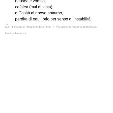
nausea e vomito,
cefalea (mal di testa),
difficoltà al riposo notturno,
perdita di equilibrio per senso di instabilità.
Richiesta di rimozione della fonte
|
Visualizza la risposta completa su
healthy.thewom.it