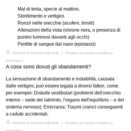
Mal di testa, specie al mattino.
Stordimento e vertigini.
Ronzii nelle orecchie (acufeni, tinniti)
Alterazioni della vista (visione nera, o presenza di
puntini luminosi davanti agli occhi)
Perdite di sangue dal naso (epistassi)
Richiesta di rimozione della fonte
|
Visualizza la risposta completa su
humanitas.it
A cosa sono dovuti gli sbandamenti?
La sensazione di sbandamento e instabilità, causata
dalle vertigini, può essere legata a diversi fattori, come
per esempio: Disturbi vestibolari (problemi dell'orecchio
interno – sede del labirinto, l'organo dell'equilibrio – e del
sistema nervoso). Emicrania; Traumi cranici conseguenti
a cadute accidentali.
Richiesta di rimozione della fonte
|
Visualizza la risposta completa su
humanitas.it