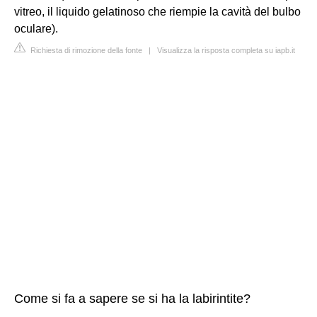
vitreo, il liquido gelatinoso che riempie la cavità del bulbo
oculare).
Richiesta di rimozione della fonte
|
Visualizza la risposta completa su iapb.it
Come si fa a sapere se si ha la labirintite?