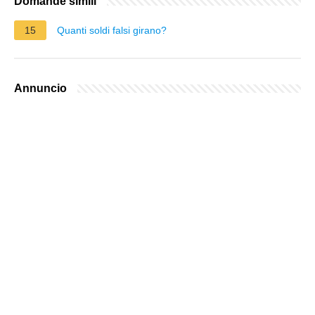
Domande simili
15
Quanti soldi falsi girano?
Annuncio