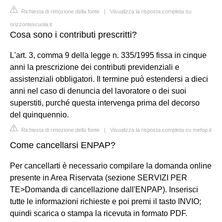
Richiesta di rimozione della fonte
|
Visualizza la risposta completa su
orizzontescuola.it
Cosa sono i contributi prescritti?
L'art. 3, comma 9 della legge n. 335/1995 fissa in cinque
anni la prescrizione dei contributi previdenziali e
assistenziali obbligatori. Il termine può estendersi a dieci
anni nel caso di denuncia del lavoratore o dei suoi
superstiti, purché questa intervenga prima del decorso
del quinquennio.
Richiesta di rimozione della fonte
|
Visualizza la risposta completa su mefop.it
Come cancellarsi ENPAP?
Per cancellarti è necessario compilare la domanda online
presente in Area Riservata (sezione SERVIZI PER
TE>Domanda di cancellazione dall'ENPAP). Inserisci
tutte le informazioni richieste e poi premi il tasto INVIO;
quindi scarica o stampa la ricevuta in formato PDF.