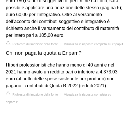
euro 780,00 per il soggettivo o, per chi ne ha titolo, sarà
possibile applicare una riduzione dello stesso (pagina 6);
euro 60,00 per l'integrativo. Oltre al versamento
dell'acconto dei contributi soggettivo e integrativo è
richiesto anche il versamento del contributo di maternità
per intero pari a 105,00 euro.
Richiesta di rimozione della fonte
|
Visualizza la risposta completa su enpap.it
Chi non paga la quota a Enpam?
I liberi professionisti che hanno meno di 40 anni e nel
2021 hanno avuto un reddito pari o inferiore a 4.373,03
euro (al netto delle spese sostenute per produrlo) non
pagano i contributi di Quota B 2022 (redditi 2021).
Richiesta di rimozione della fonte
|
Visualizza la risposta completa su
enpam.it