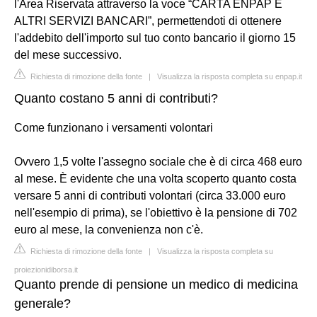
l'Area Riservata attraverso la voce “CARTA ENPAP E
ALTRI SERVIZI BANCARI”, permettendoti di ottenere
l'addebito dell'importo sul tuo conto bancario il giorno 15
del mese successivo.
Richiesta di rimozione della fonte
|
Visualizza la risposta completa su enpap.it
Quanto costano 5 anni di contributi?
Come funzionano i versamenti volontari
Ovvero 1,5 volte l'assegno sociale che è di circa 468 euro
al mese. È evidente che una volta scoperto quanto costa
versare 5 anni di contributi volontari (circa 33.000 euro
nell'esempio di prima), se l'obiettivo è la pensione di 702
euro al mese, la convenienza non c'è.
Richiesta di rimozione della fonte
|
Visualizza la risposta completa su
proiezionidiborsa.it
Quanto prende di pensione un medico di medicina
generale?