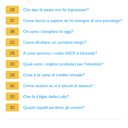
29
Che tipo di pasta non fa ingrassare?
37
Come faccio a sapere se ho bisogno di uno psicologo?
38
Chi sono i borghesi di oggi?
22
Come sfruttare un corridoio lungo?
29
A cosa servono i codici ASCII e Unicode?
20
Quali sono i migliori probiotici per l'intestino?
24
Cosa è la carta di credito virtuale?
42
Come vestirsi se si è piccoli di statura?
33
Che fa il figlio della Lollo?
33
Quanti capelli perdono gli uomini?