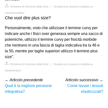
Richiesta di rimozione della fonte
|
Visualizza la risposta completa su
moodstoreitalia.it
Che vuol dire plus size?
Personalmente, visto che utilizzare il termine curvy per
indicare anche i fisici over generava sempre una sacco di
polemiche, utilizzo il termine curvy per fisicità morbide
che rientrano in una fascia di taglia indicativa tra la 46 e
la 50, mentre per taglie superiori utilizzo il termine plus
size”.
Richiesta di rimozione della fonte
|
Visualizza la risposta completa su
impulsemag.it
←
Articolo precedente
Articolo successivo
→
Qual è la migliore pensione
Come lavare i tessuti
integrativa?
elasticizzati?