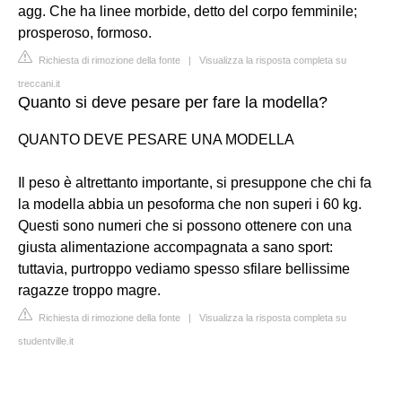
agg. Che ha linee morbide, detto del corpo femminile;
prosperoso, formoso.
Richiesta di rimozione della fonte
|
Visualizza la risposta completa su
treccani.it
Quanto si deve pesare per fare la modella?
QUANTO DEVE PESARE UNA MODELLA
Il peso è altrettanto importante, si presuppone che chi fa
la modella abbia un pesoforma che non superi i 60 kg.
Questi sono numeri che si possono ottenere con una
giusta alimentazione accompagnata a sano sport:
tuttavia, purtroppo vediamo spesso sfilare bellissime
ragazze troppo magre.
Richiesta di rimozione della fonte
|
Visualizza la risposta completa su
studentville.it