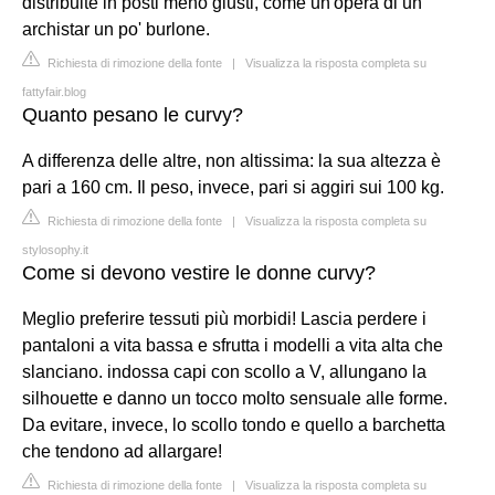
distribuite in posti meno giusti, come un'opera di un
archistar un po' burlone.
Richiesta di rimozione della fonte
|
Visualizza la risposta completa su
fattyfair.blog
Quanto pesano le curvy?
A differenza delle altre, non altissima: la sua altezza è
pari a 160 cm. Il peso, invece, pari si aggiri sui 100 kg.
Richiesta di rimozione della fonte
|
Visualizza la risposta completa su
stylosophy.it
Come si devono vestire le donne curvy?
Meglio preferire tessuti più morbidi! Lascia perdere i
pantaloni a vita bassa e sfrutta i modelli a vita alta che
slanciano. indossa capi con scollo a V, allungano la
silhouette e danno un tocco molto sensuale alle forme.
Da evitare, invece, lo scollo tondo e quello a barchetta
che tendono ad allargare!
Richiesta di rimozione della fonte
|
Visualizza la risposta completa su