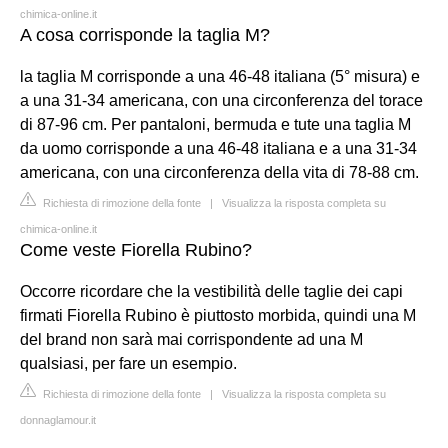
chimica-online.it
A cosa corrisponde la taglia M?
la taglia M corrisponde a una 46-48 italiana (5° misura) e
a una 31-34 americana, con una circonferenza del torace
di 87-96 cm. Per pantaloni, bermuda e tute una taglia M
da uomo corrisponde a una 46-48 italiana e a una 31-34
americana, con una circonferenza della vita di 78-88 cm.
Richiesta di rimozione della fonte
|
Visualizza la risposta completa su
chimica-online.it
Come veste Fiorella Rubino?
Occorre ricordare che la vestibilità delle taglie dei capi
firmati Fiorella Rubino è piuttosto morbida, quindi una M
del brand non sarà mai corrispondente ad una M
qualsiasi, per fare un esempio.
Richiesta di rimozione della fonte
|
Visualizza la risposta completa su
donnaglamour.it