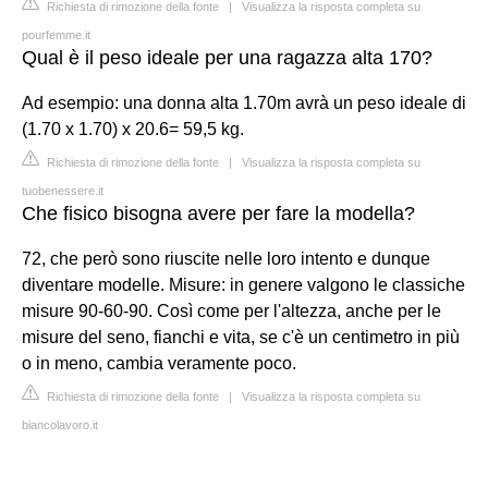
Richiesta di rimozione della fonte
|
Visualizza la risposta completa su
pourfemme.it
Qual è il peso ideale per una ragazza alta 170?
Ad esempio: una donna alta 1.70m avrà un peso ideale di
(1.70 x 1.70) x 20.6= 59,5 kg.
Richiesta di rimozione della fonte
|
Visualizza la risposta completa su
tuobenessere.it
Che fisico bisogna avere per fare la modella?
72, che però sono riuscite nelle loro intento e dunque
diventare modelle. Misure: in genere valgono le classiche
misure 90-60-90. Così come per l'altezza, anche per le
misure del seno, fianchi e vita, se c'è un centimetro in più
o in meno, cambia veramente poco.
Richiesta di rimozione della fonte
|
Visualizza la risposta completa su
biancolavoro.it