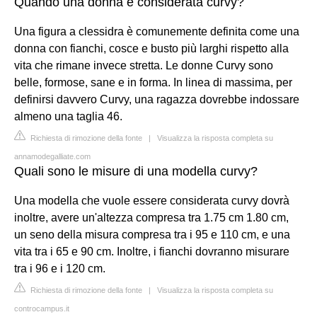
Quando una donna è considerata curvy?
Una figura a clessidra è comunemente definita come una
donna con fianchi, cosce e busto più larghi rispetto alla
vita che rimane invece stretta. Le donne Curvy sono
belle, formose, sane e in forma. In linea di massima, per
definirsi davvero Curvy, una ragazza dovrebbe indossare
almeno una taglia 46.
Richiesta di rimozione della fonte
|
Visualizza la risposta completa su
annamodegalliate.com
Quali sono le misure di una modella curvy?
Una modella che vuole essere considerata curvy dovrà
inoltre, avere un'altezza compresa tra 1.75 cm 1.80 cm,
un seno della misura compresa tra i 95 e 110 cm, e una
vita tra i 65 e 90 cm. Inoltre, i fianchi dovranno misurare
tra i 96 e i 120 cm.
Richiesta di rimozione della fonte
|
Visualizza la risposta completa su
controcampus.it