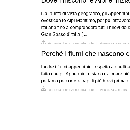
Dove finiscono le Alpi e inizi
Dal punto di vista geografico, gli Appennini 
ovest con le Alpi Marittime, per poi attraver
Italiana fino a comprendere tutti i rilievi de
Gran Sasso d'Italia ( ...
Richiesta di rimozione della fonte
|
Visualizza la rispost
Perché i fiumi che nascono d
Inoltre i fiumi appenninici, rispetto a quelli
fatto che gli Appennini distano dal mare pi
pertanto percorrere tragitti più brevi prima d
Richiesta di rimozione della fonte
|
Visualizza la risposta