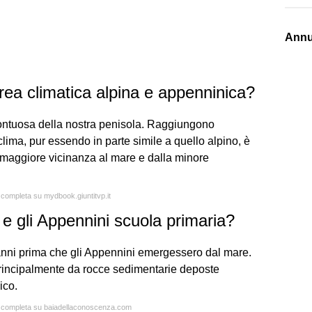
Annu
area climatica alpina e appenninica?
montuosa della nostra penisola. Raggiungono
il clima, pur essendo in parte simile a quello alpino, è
 maggiore vicinanza al mare e dalla minore
a completa su mydbook.giuntitvp.it
e gli Appennini scuola primaria?
di anni prima che gli Appennini emergessero dal mare.
 principalmente da rocce sedimentarie deposte
ico.
ta completa su baiadellaconoscenza.com