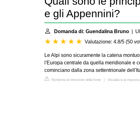
Quali sono le principa
e gli Appennini?
Domanda di: Guendalina Bruno
| Ul
Valutazione: 4.8/5
(
50 vot
Le Alpi sono sicuramente la catena montuo
l'Europa centrale da quella meridionale e 
cominciano dalla zona settentrionale dell'It
Richiesta di rimozione della fonte
|
Visualizza la risposta