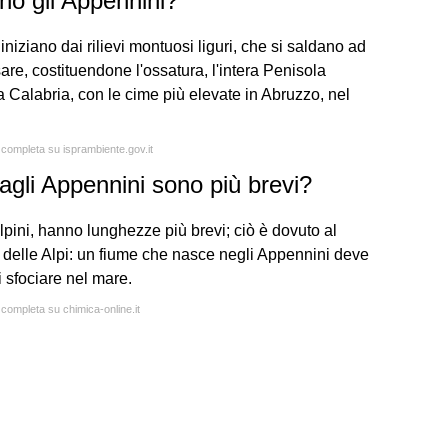
ano gli Appennini?
iniziano dai rilievi montuosi liguri, che si saldano ad
sare, costituendone l'ossatura, l'intera Penisola
lla Calabria, con le cime più elevate in Abruzzo, nel
a completa su isprambiente.gov.it
agli Appennini sono più brevi?
 alpini, hanno lunghezze più brevi; ciò è dovuto al
ù delle Alpi: un fiume che nasce negli Appennini deve
i sfociare nel mare.
 completa su chimica-online.it