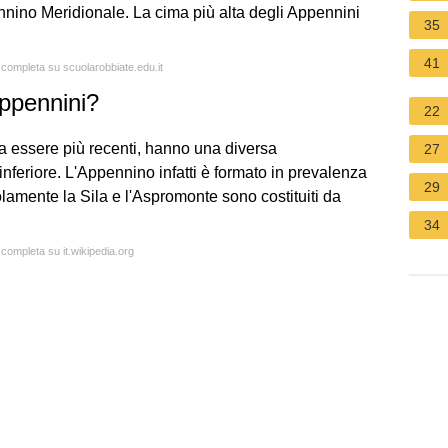
nino Meridionale. La cima più alta degli Appennini
35
41
a completa su scuolarobbiate.edu.it
Appennini?
22
 a essere più recenti, hanno una diversa
27
feriore. L'Appennino infatti è formato in prevalenza
29
olamente la Sila e l'Aspromonte sono costituiti da
34
 completa su it.wikipedia.org