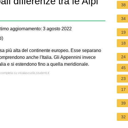
li differenze tra le Alpi
38
34
timo aggiornamento: 3 agosto 2022
19
i
)
18
sa più alta del continente europeo. Esse separano
24
comprendono anche l'Italia. Gli Appennini invece
alia e si estendono fino a quella meridionale.
45
 completa su vivalascuola.studenti.it
23
17
39
32