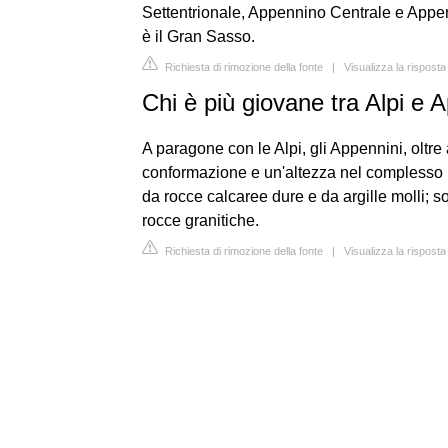
Settentrionale, Appennino Centrale e Appen
è il Gran Sasso.
Richiesta di rimozione della fonte
|
Visualizza la rispost
Chi è più giovane tra Alpi e 
A paragone con le Alpi, gli Appennini, oltre
conformazione e un'altezza nel complesso in
da rocce calcaree dure e da argille molli; s
rocce granitiche.
Richiesta di rimozione della fonte
|
Visualizza la risposta