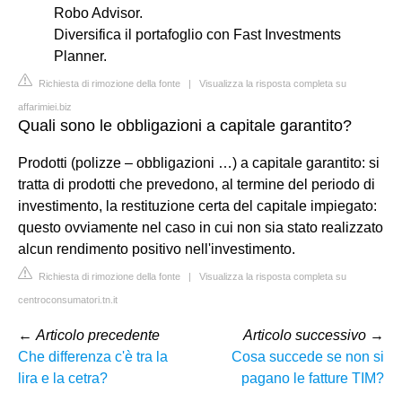
Robo Advisor.
Diversifica il portafoglio con Fast Investments
Planner.
Richiesta di rimozione della fonte
|
Visualizza la risposta completa su
affarimiei.biz
Quali sono le obbligazioni a capitale garantito?
Prodotti (polizze – obbligazioni …) a capitale garantito: si
tratta di prodotti che prevedono, al termine del periodo di
investimento, la restituzione certa del capitale impiegato:
questo ovviamente nel caso in cui non sia stato realizzato
alcun rendimento positivo nell'investimento.
Richiesta di rimozione della fonte
|
Visualizza la risposta completa su
centroconsumatori.tn.it
←
Articolo precedente
Articolo successivo
→
Che differenza c'è tra la
Cosa succede se non si
lira e la cetra?
pagano le fatture TIM?