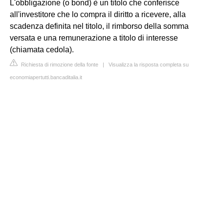
L'obbligazione (o bond) è un titolo che conferisce
all'investitore che lo compra il diritto a ricevere, alla
scadenza definita nel titolo, il rimborso della somma
versata e una remunerazione a titolo di interesse
(chiamata cedola).
Richiesta di rimozione della fonte
|
Visualizza la risposta completa su
economiapertutti.bancaditalia.it