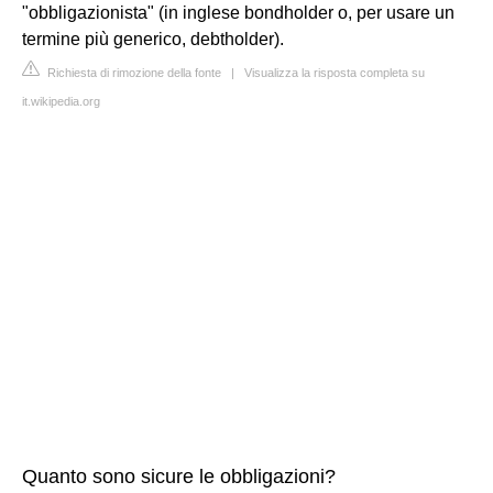
"obbligazionista" (in inglese bondholder o, per usare un
termine più generico, debtholder).
Richiesta di rimozione della fonte
|
Visualizza la risposta completa su
it.wikipedia.org
Quanto sono sicure le obbligazioni?