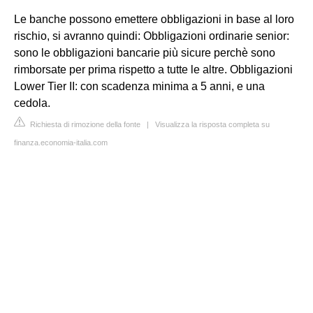
Le banche possono emettere obbligazioni in base al loro
rischio, si avranno quindi: Obbligazioni ordinarie senior:
sono le obbligazioni bancarie più sicure perchè sono
rimborsate per prima rispetto a tutte le altre. Obbligazioni
Lower Tier II: con scadenza minima a 5 anni, e una
cedola.
Richiesta di rimozione della fonte
|
Visualizza la risposta completa su
finanza.economia-italia.com