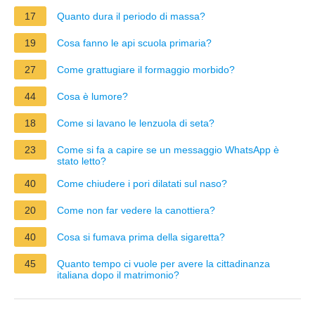
17
Quanto dura il periodo di massa?
19
Cosa fanno le api scuola primaria?
27
Come grattugiare il formaggio morbido?
44
Cosa è lumore?
18
Come si lavano le lenzuola di seta?
23
Come si fa a capire se un messaggio WhatsApp è
stato letto?
40
Come chiudere i pori dilatati sul naso?
20
Come non far vedere la canottiera?
40
Cosa si fumava prima della sigaretta?
45
Quanto tempo ci vuole per avere la cittadinanza
italiana dopo il matrimonio?