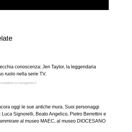
late
 vecchia conoscenza: Jen Taylor, la leggendaria
so ruolo nella serie TV.
a completa su eurogamer.it
ancora oggi le sue antiche mura. Suoi personaggi
i: Luca Signorelli, Beato Angelico, Pietro Berrettini e
sono ammirare al museo MAEC, al museo DIOCESANO