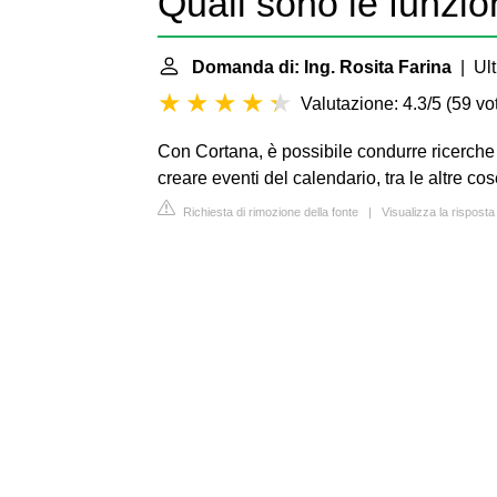
Quali sono le funzio
Domanda di: Ing. Rosita Farina
| Ult
Valutazione: 4.3/5
(
59 vot
Con Cortana, è possibile condurre ricerche
creare eventi del calendario, tra le altre cos
Richiesta di rimozione della fonte
|
Visualizza la rispos