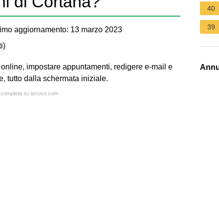
ni di Cortana?
40
39
imo aggiornamento: 13 marzo 2023
i
)
 online, impostare appuntamenti, redigere e-mail e
Annu
e, tutto dalla schermata iniziale.
ta completa su lenovo.com