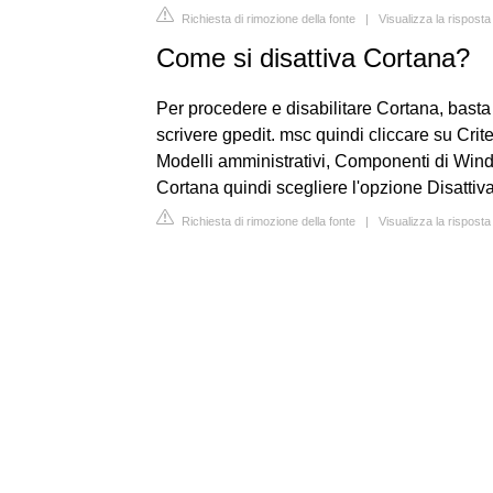
Richiesta di rimozione della fonte
|
Visualizza la rispos
Come si disattiva Cortana?
Per procedere e disabilitare Cortana, bast
scrivere gpedit. msc quindi cliccare su Cri
Modelli amministrativi, Componenti di Wind
Cortana quindi scegliere l'opzione Disattiva
Richiesta di rimozione della fonte
|
Visualizza la risposta