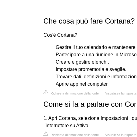
Che cosa può fare Cortana?
Cos'è Cortana?
Gestire il tuo calendario e mantenere 
Partecipare a una riunione in Microso
Creare e gestire elenchi.
Impostare promemoria e sveglie.
Trovare dati, definizioni e informazion
Aprire app nel computer.
Richiesta di rimozione della fonte
|
Visualizza la rispost
Come si fa a parlare con Co
1. Apri Cortana, seleziona Impostazioni , q
l'interruttore su Attiva.
Richiesta di rimozione della fonte
|
Visualizza la rispost