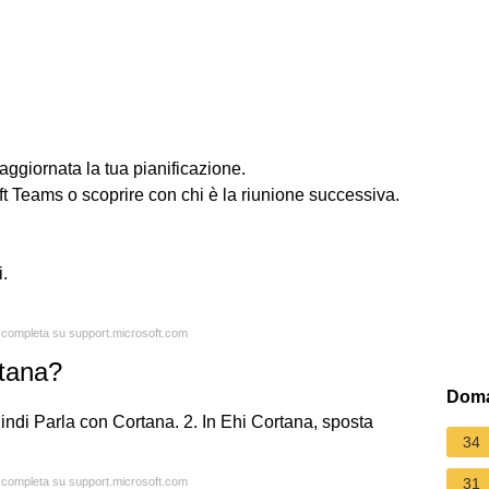
aggiornata la tua pianificazione.
ft Teams o scoprire con chi è la riunione successiva.
i.
a completa su support.microsoft.com
rtana?
Doma
uindi Parla con Cortana. 2. In Ehi Cortana, sposta
34
a completa su support.microsoft.com
31