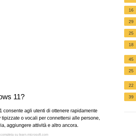
16
29
25
18
45
25
22
ows 11?
39
consente agli utenti di ottenere rapidamente
tipizzate o vocali per connettersi alle persone,
a, aggiungere attività e altro ancora.
a completa su learn.microsoft.com