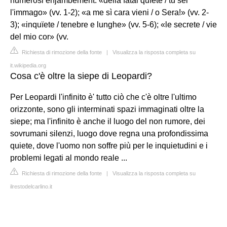
numerosi enjambement: «della fatal quïete / tu sei
l'immago» (vv. 1-2); «a me sì cara vieni / o Sera!» (vv. 2-
3); «inquïete / tenebre e lunghe» (vv. 5-6); «le secrete / vie
del mio cor» (vv.
Richiesta di rimozione della fonte
|
Visualizza la risposta completa su
it.wikipedia.org
Cosa c'è oltre la siepe di Leopardi?
Per Leopardi l'infinito è' tutto ciò che c'è oltre l'ultimo
orizzonte, sono gli interminati spazi immaginati oltre la
siepe; ma l'infinito è anche il luogo del non rumore, dei
sovrumani silenzi, luogo dove regna una profondissima
quiete, dove l'uomo non soffre più per le inquietudini e i
problemi legati al mondo reale ...
Richiesta di rimozione della fonte
|
Visualizza la risposta completa su
ilrestodelcarlino.it