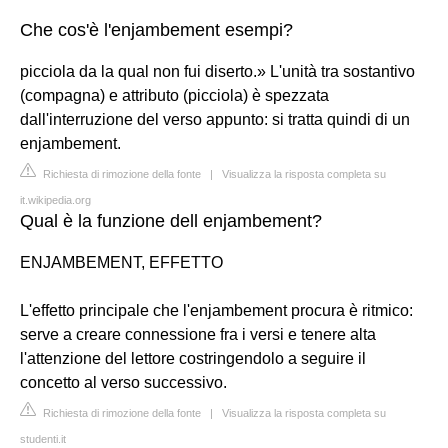
Che cos'è l'enjambement esempi?
picciola da la qual non fui diserto.» L'unità tra sostantivo
(compagna) e attributo (picciola) è spezzata
dall'interruzione del verso appunto: si tratta quindi di un
enjambement.
Richiesta di rimozione della fonte
|
Visualizza la risposta completa su
it.wikipedia.org
Qual è la funzione dell enjambement?
ENJAMBEMENT, EFFETTO
L'effetto principale che l'enjambement procura è ritmico:
serve a creare connessione fra i versi e tenere alta
l'attenzione del lettore costringendolo a seguire il
concetto al verso successivo.
Richiesta di rimozione della fonte
|
Visualizza la risposta completa su
studenti.it