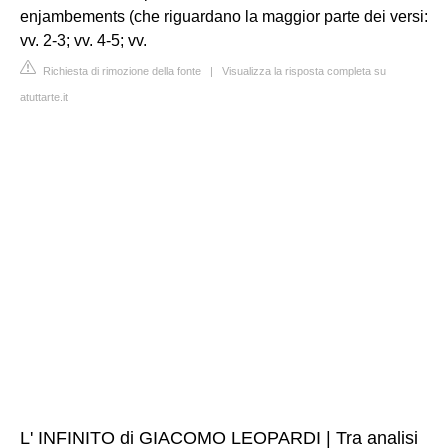
enjambements (che riguardano la maggior parte dei versi:
vv. 2-3; vv. 4-5; vv.
Richiesta di rimozione della fonte
|
Visualizza la risposta completa su
atuttarte.it
L' INFINITO di GIACOMO LEOPARDI | Tra analisi