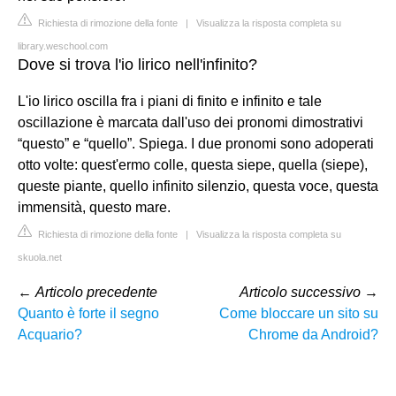
Richiesta di rimozione della fonte
|
Visualizza la risposta completa su
library.weschool.com
Dove si trova l'io lirico nell'infinito?
L'io lirico oscilla fra i piani di finito e infinito e tale
oscillazione è marcata dall'uso dei pronomi dimostrativi
“questo” e “quello”. Spiega. I due pronomi sono adoperati
otto volte: quest'ermo colle, questa siepe, quella (siepe),
queste piante, quello infinito silenzio, questa voce, questa
immensità, questo mare.
Richiesta di rimozione della fonte
|
Visualizza la risposta completa su
skuola.net
←
Articolo precedente
Articolo successivo
→
Quanto è forte il segno
Come bloccare un sito su
Acquario?
Chrome da Android?