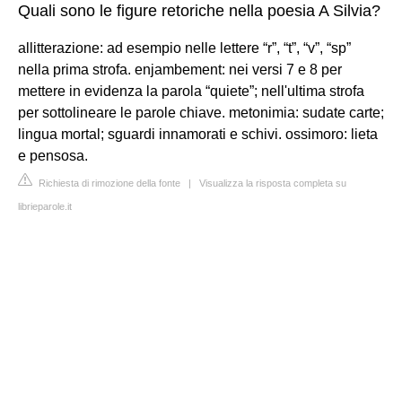
Quali sono le figure retoriche nella poesia A Silvia?
allitterazione: ad esempio nelle lettere “r”, “t”, “v”, “sp”
nella prima strofa. enjambement: nei versi 7 e 8 per
mettere in evidenza la parola “quiete”; nell'ultima strofa
per sottolineare le parole chiave. metonimia: sudate carte;
lingua mortal; sguardi innamorati e schivi. ossimoro: lieta
e pensosa.
Richiesta di rimozione della fonte
|
Visualizza la risposta completa su
librieparole.it