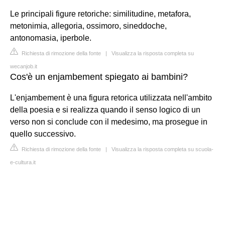
Le principali figure retoriche: similitudine, metafora,
metonimia, allegoria, ossimoro, sineddoche,
antonomasia, iperbole.
Richiesta di rimozione della fonte
|
Visualizza la risposta completa su
wecanjob.it
Cos'è un enjambement spiegato ai bambini?
L'enjambement è una figura retorica utilizzata nell'ambito
della poesia e si realizza quando il senso logico di un
verso non si conclude con il medesimo, ma prosegue in
quello successivo.
Richiesta di rimozione della fonte
|
Visualizza la risposta completa su scuola-
e-cultura.it