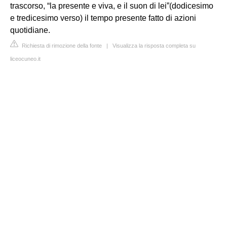
trascorso, “la presente e viva, e il suon di lei”(dodicesimo
e tredicesimo verso) il tempo presente fatto di azioni
quotidiane.
Richiesta di rimozione della fonte
|
Visualizza la risposta completa su
liceocuneo.it