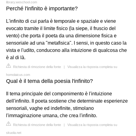
library.weschool.com
Perché l'infinito è importante?
L'infinito di cui parla è temporale e spaziale e viene
evocato tramite il limite fisico (la siepe, il fruscio del
vento) che porta il poeta da una dimensione fisica e
sensoriale ad una "metafisica". I sensi, in questo caso la
vista e l'udito, conducono alla intuizione di qualcosa che
è al di là.
Richiesta di rimozione della fonte
|
Visualizza la risposta completa su
homolaicus.com
Qual è il tema della poesia l'infinito?
Il tema principale del componimento è l'intuizione
dell'infinito. Il poeta sostiene che determinate esperienze
sensoriali, vaghe ed indefinite, stimolano
l'immaginazione umana, che crea l'infinito.
Richiesta di rimozione della fonte
|
Visualizza la risposta completa su
skuola.net