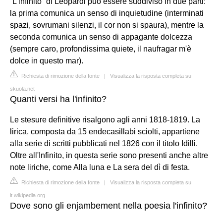
“L'infinito” di Leopardi può essere suddiviso in due parti:
la prima comunica un senso di inquietudine (interminati
spazi, sovrumani silenzi, il cor non si spaura), mentre la
seconda comunica un senso di appagante dolcezza
(sempre caro, profondissima quiete, il naufragar m'è
dolce in questo mar).
Richiesta di rimozione della fonte
|
Visualizza la risposta completa su
skuola.net
Quanti versi ha l'infinito?
Le stesure definitive risalgono agli anni 1818-1819. La
lirica, composta da 15 endecasillabi sciolti, appartiene
alla serie di scritti pubblicati nel 1826 con il titolo Idilli.
Oltre all'Infinito, in questa serie sono presenti anche altre
note liriche, come Alla luna e La sera del dì di festa.
Richiesta di rimozione della fonte
|
Visualizza la risposta completa su
it.wikipedia.org
Dove sono gli enjambement nella poesia l'infinito?