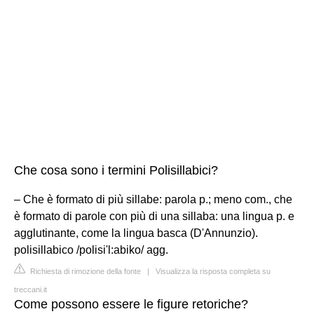
Che cosa sono i termini Polisillabici?
– Che è formato di più sillabe: parola p.; meno com., che
è formato di parole con più di una sillaba: una lingua p. e
agglutinante, come la lingua basca (D'Annunzio).
polisillabico /polisi'l:abiko/ agg.
Richiesta di rimozione della fonte
|
Visualizza la risposta completa su
treccani.it
Come possono essere le figure retoriche?