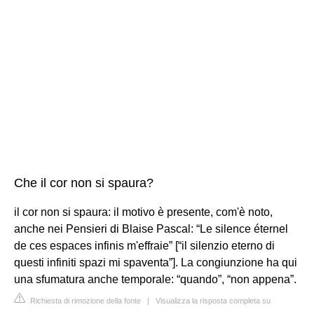
Che il cor non si spaura?
il cor non si spaura: il motivo è presente, com'è noto,
anche nei Pensieri di Blaise Pascal: “Le silence éternel
de ces espaces infinis m'effraie” [“il silenzio eterno di
questi infiniti spazi mi spaventa”]. La congiunzione ha qui
una sfumatura anche temporale: “quando”, “non appena”.
Richiesta di rimozione della fonte
|
Visualizza la risposta completa su