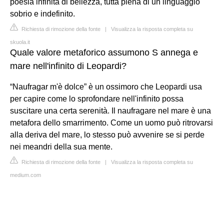
poesia infinita di bellezza, tutta piena di un linguaggio
sobrio e indefinito.
Richiesta di rimozione della fonte
|
Visualizza la risposta completa su
skuola.it
Quale valore metaforico assumono S annega e
mare nell'infinito di Leopardi?
“Naufragar m'è dolce” è un ossimoro che Leopardi usa
per capire come lo sprofondare nell'infinito possa
suscitare una certa serenità. Il naufragare nel mare è una
metafora dello smarrimento. Come un uomo può ritrovarsi
alla deriva del mare, lo stesso può avvenire se si perde
nei meandri della sua mente.
Richiesta di rimozione della fonte
|
Visualizza la risposta completa su
medium.com