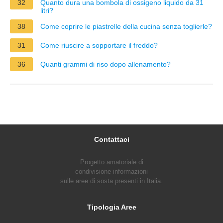
32
Quanto dura una bombola di ossigeno liquido da 31
litri?
38
Come coprire le piastrelle della cucina senza toglierle?
31
Come riuscire a sopportare il freddo?
36
Quanti grammi di riso dopo allenamento?
Contattaci
Progetto amatoriale di
condivisione informazioni
sulle aree di sosta presenti in Italia.
Tipologia Aree