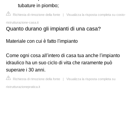
tubature in piombo;
Richiesta di rimozione della fonte
|
Visualizza la risposta completa su costo-
ristrutturazione-casa.it
Quanto durano gli impianti di una casa?
Materiale con cui è fatto l'impianto
Come ogni cosa all'intero di casa tua anche l'impianto
idraulico ha un suo ciclo di vita che raramente può
superare i 30 anni.
Richiesta di rimozione della fonte
|
Visualizza la risposta completa su
ristrutturazionepratica.it