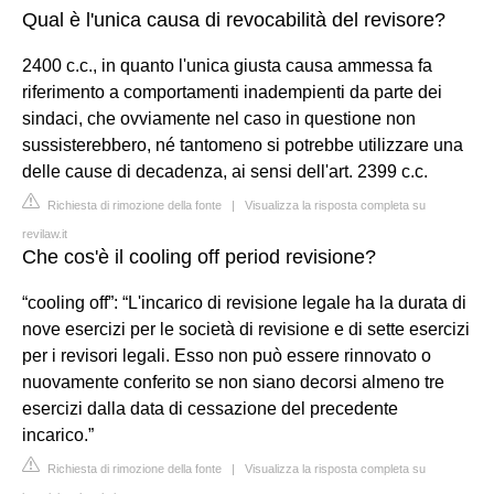
Qual è l'unica causa di revocabilità del revisore?
2400 c.c., in quanto l'unica giusta causa ammessa fa
riferimento a comportamenti inadempienti da parte dei
sindaci, che ovviamente nel caso in questione non
sussisterebbero, né tantomeno si potrebbe utilizzare una
delle cause di decadenza, ai sensi dell'art. 2399 c.c.
Richiesta di rimozione della fonte
|
Visualizza la risposta completa su
revilaw.it
Che cos'è il cooling off period revisione?
“cooling off”: “L'incarico di revisione legale ha la durata di
nove esercizi per le società di revisione e di sette esercizi
per i revisori legali. Esso non può essere rinnovato o
nuovamente conferito se non siano decorsi almeno tre
esercizi dalla data di cessazione del precedente
incarico.”
Richiesta di rimozione della fonte
|
Visualizza la risposta completa su