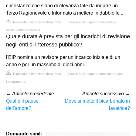
circostanze che siano di rilevanza tale da indurre un
Terzo Ragionevole e Informato a mettere in dubbio le ...
Richiesta di rimozione della fonte
|
Visualizza la risposta completa su
oldsite.commercialisti.it
Quale durata è prevista per gli incarichi di revisione
negli enti di interesse pubblico?
l'EIP nomina un revisore per un incarico iniziale di un
anno e per un massimo di dieci anni.
Richiesta di rimozione della fonte
|
Visualizza la risposta completa su eur-
lex.europa.eu
←
Articolo precedente
Articolo successivo
→
Qual è il paese
Dove si mette il bicarbonato in
dell'amore?
lavatrice?
Domande simili