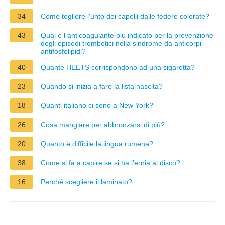
34
Come togliere l'unto dei capelli dalle federe colorate?
43
Qual è l anticoagulante più indicato per la prevenzione
degli episodi trombotici nella sindrome da anticorpi
antifosfolipidi?
40
Quante HEETS corrispondono ad una sigaretta?
23
Quando si inizia a fare la lista nascita?
18
Quanti italiano ci sono a New York?
26
Cosa mangiare per abbronzarsi di più?
20
Quanto è difficile la lingua rumena?
38
Come si fa a capire se si ha l'ernia al disco?
16
Perché scegliere il laminato?