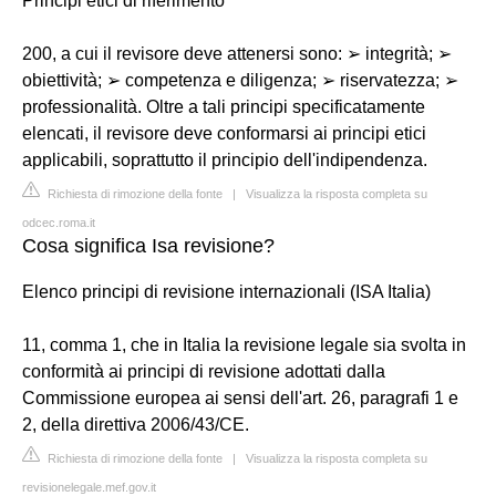
Principi etici di riferimento
200, a cui il revisore deve attenersi sono: ➢ integrità; ➢
obiettività; ➢ competenza e diligenza; ➢ riservatezza; ➢
professionalità. Oltre a tali principi specificatamente
elencati, il revisore deve conformarsi ai principi etici
applicabili, soprattutto il principio dell'indipendenza.
Richiesta di rimozione della fonte
|
Visualizza la risposta completa su
odcec.roma.it
Cosa significa Isa revisione?
Elenco principi di revisione internazionali (ISA Italia)
11, comma 1, che in Italia la revisione legale sia svolta in
conformità ai principi di revisione adottati dalla
Commissione europea ai sensi dell'art. 26, paragrafi 1 e
2, della direttiva 2006/43/CE.
Richiesta di rimozione della fonte
|
Visualizza la risposta completa su
revisionelegale.mef.gov.it